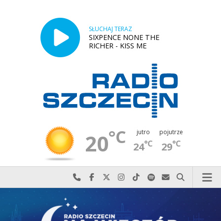
SŁUCHAJ TERAZ
SIXPENCE NONE THE
RICHER - KISS ME
°C
jutro
pojutrze
20
°C
°C
24
29
Najlepiej po prostu do nas zadzwoń
Odwiedź nas na Facebook-u
Odwiedź nas na X
Odwiedź nas na Instagram-ie
Odwiedź nas na TikTok-u
Szukaj nas na Spotify
Wyślij do nas w
Szukaj