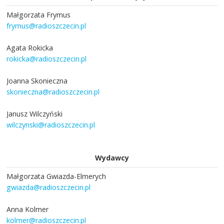
Małgorzata Frymus
frymus@radioszczecin.pl
Agata Rokicka
rokicka@radioszczecin.pl
Joanna Skonieczna
skonieczna@radioszczecin.pl
Janusz Wilczyński
wilczynski@radioszczecin.pl
Wydawcy
Małgorzata Gwiazda-Elmerych
gwiazda@radioszczecin.pl
Anna Kolmer
kolmer@radioszczecin.pl