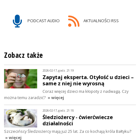
PODCAST AUDIO
AKTUALNOŚCI RSS
Zobacz także
2026-02-17, godz. 21:19
Zapytaj eksperta. Otyłość u dzieci –
same z niej nie wyrosną
Coraz więcej dzieci ma kłopoty z nadwagą. Czy
można temu zaradzić?
» więcej
2026-02-17, godz. 21:18
Śledziożercy - ćwierćwiecze
działalności
Szczecińscy Śledziożercy mają już 25 lat. Za co kochają króla Bałtyku?
» więcej