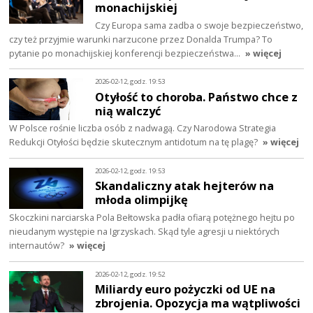
monachijskiej
Czy Europa sama zadba o swoje bezpieczeństwo,
czy też przyjmie warunki narzucone przez Donalda Trumpa? To
pytanie po monachijskiej konferencji bezpieczeństwa…
» więcej
2026-02-12, godz. 19:53
Otyłość to choroba. Państwo chce z
nią walczyć
W Polsce rośnie liczba osób z nadwagą. Czy Narodowa Strategia
Redukcji Otyłości będzie skutecznym antidotum na tę plagę?
» więcej
2026-02-12, godz. 19:53
Skandaliczny atak hejterów na
młoda olimpijkę
Skoczkini narciarska Pola Bełtowska padła ofiarą potężnego hejtu po
nieudanym występie na Igrzyskach. Skąd tyle agresji u niektórych
internautów?
» więcej
2026-02-12, godz. 19:52
Miliardy euro pożyczki od UE na
zbrojenia. Opozycja ma wątpliwości