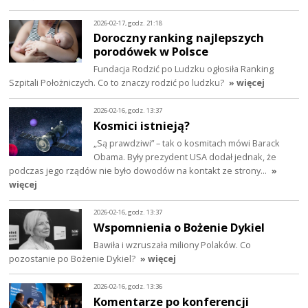
2026-02-17, godz. 21:18
Doroczny ranking najlepszych
porodówek w Polsce
Fundacja Rodzić po Ludzku ogłosiła Ranking
Szpitali Położniczych. Co to znaczy rodzić po ludzku?
» więcej
2026-02-16, godz. 13:37
Kosmici istnieją?
„Są prawdziwi” – tak o kosmitach mówi Barack
Obama. Były prezydent USA dodał jednak, że
podczas jego rządów nie było dowodów na kontakt ze strony…
»
więcej
2026-02-16, godz. 13:37
Wspomnienia o Bożenie Dykiel
Bawiła i wzruszała miliony Polaków. Co
pozostanie po Bożenie Dykiel?
» więcej
2026-02-16, godz. 13:36
Komentarze po konferencji