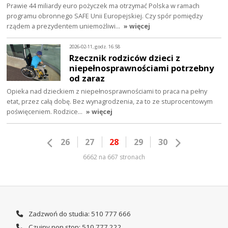
Prawie 44 miliardy euro pożyczek ma otrzymać Polska w ramach
programu obronnego SAFE Unii Europejskiej. Czy spór pomiędzy
rządem a prezydentem uniemożliwi…
» więcej
2026-02-11, godz. 16:58
Rzecznik rodziców dzieci z
niepełnosprawnościami potrzebny
od zaraz
Opieka nad dzieckiem z niepełnosprawnościami to praca na pełny
etat, przez całą dobę. Bez wynagrodzenia, za to ze stuprocentowym
poświęceniem. Rodzice…
» więcej
26
27
28
29
30
6662 na 667 stronach
Zadzwoń do studia: 510 777 666
Czujny non stop: 510 777 222