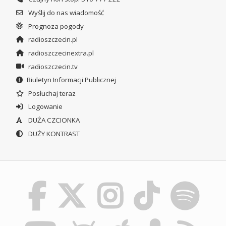
Wyślij do nas wiadomość
Prognoza pogody
radioszczecin.pl
radioszczecinextra.pl
radioszczecin.tv
Biuletyn Informacji Publicznej
Posłuchaj teraz
Logowanie
DUŻA CZCIONKA
DUŻY KONTRAST