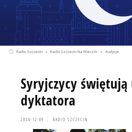
Radio Szczecin
»
Radio Szczecin Na Wieczór
»
Audycje
Syryjczycy świętują
dyktatora
2024-12-09
RADIO SZCZECIN