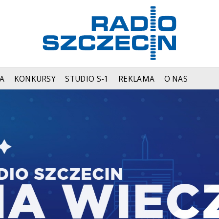
A
KONKURSY
STUDIO S-1
REKLAMA
O NAS