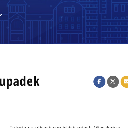
 upadek
Euforia na ulicach syryjskich miast. Mieszkańcy