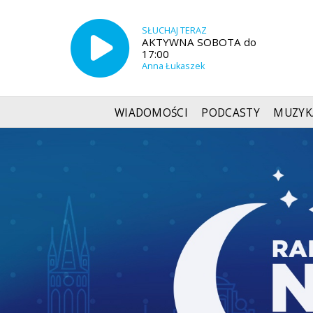
SŁUCHAJ TERAZ
AKTYWNA SOBOTA do
17:00
Anna Łukaszek
WIADOMOŚCI
PODCASTY
MUZYK