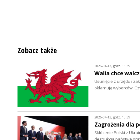
Zobacz także
2026-04-13, godz. 13:39
Walia chce walc
Usunięcie z urzędu i za
okłamują wyborców. Cz
2026-04-13, godz. 13:39
Zagrożenia dla p
Skłócenie Polski z Ukrai
destrukcja państwa pr