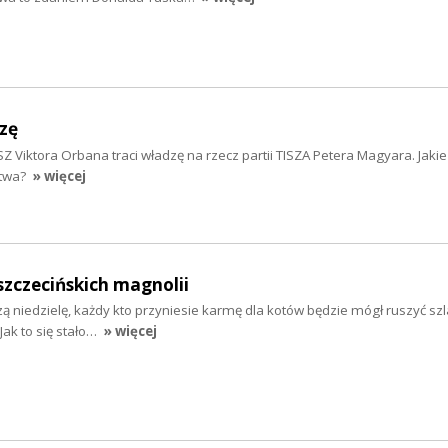
dzę
SZ Viktora Orbana traci władzę na rzecz partii TISZA Petera Magyara. Jakie 
twa?
» więcej
szczecińskich magnolii
szą niedzielę, każdy kto przyniesie karmę dla kotów będzie mógł ruszyć sz
Jak to się stało…
» więcej