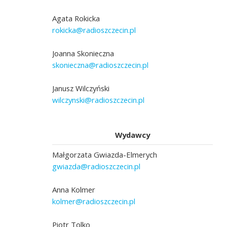
Agata Rokicka
rokicka@radioszczecin.pl
Joanna Skonieczna
skonieczna@radioszczecin.pl
Janusz Wilczyński
wilczynski@radioszczecin.pl
Wydawcy
Małgorzata Gwiazda-Elmerych
gwiazda@radioszczecin.pl
Anna Kolmer
kolmer@radioszczecin.pl
Piotr Tolko