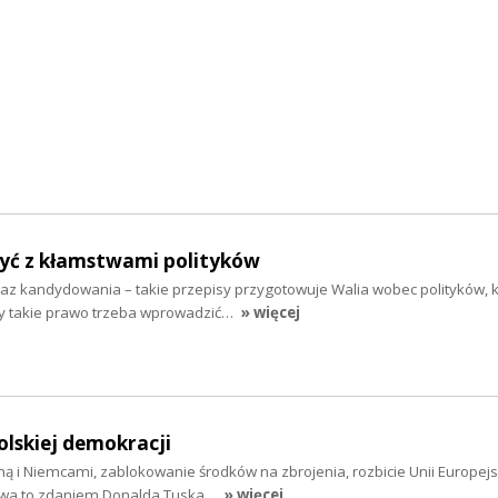
zyć z kłamstwami polityków
kaz kandydowania – takie przepisy przygotowuje Walia wobec polityków, 
y takie prawo trzeba wprowadzić…
» więcej
olskiej demokracji
ną i Niemcami, zablokowanie środków na zbrojenia, rozbicie Unii Europejsk
awa to zdaniem Donalda Tuska…
» więcej