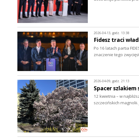
2026-04-13, godz. 13:38
Fidesz traci wła
Po 16 latach partia FIDE
znaczenie tego zwycięs
2026-04-09, godz. 21:13
Spacer szlakiem 
12 kwietnia – w najbliż
szczecińskich magnolii. 