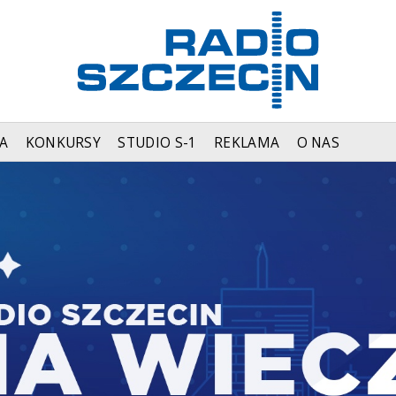
A
KONKURSY
STUDIO S-1
REKLAMA
O NAS