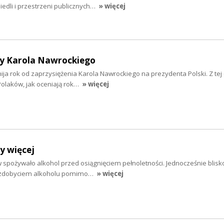
osiedli i przestrzeni publicznych…
» więcej
y Karola Nawrockiego
 mija rok od zaprzysiężenia Karola Nawrockiego na prezydenta Polski. Z tej 
olaków, jak oceniają rok…
» więcej
y więcej
 spożywało alkohol przed osiągnięciem pełnoletności. Jednocześnie blisko
e zdobyciem alkoholu pomimo…
» więcej