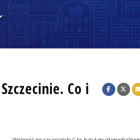
Szczecinie. Co i
„Wolność po szczecińsku” to tytuł multimedialneg