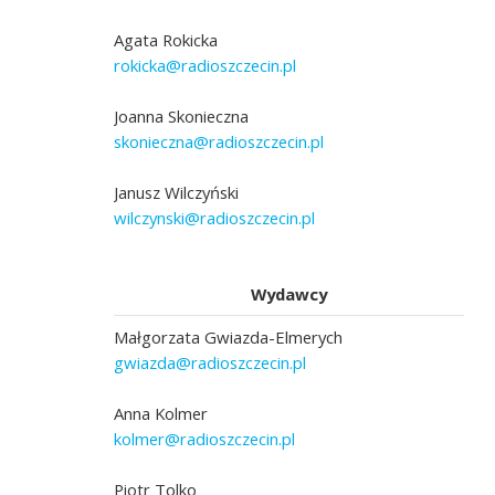
Agata Rokicka
rokicka@radioszczecin.pl
Joanna Skonieczna
skonieczna@radioszczecin.pl
Janusz Wilczyński
wilczynski@radioszczecin.pl
Wydawcy
Małgorzata Gwiazda-Elmerych
gwiazda@radioszczecin.pl
Anna Kolmer
kolmer@radioszczecin.pl
Piotr Tolko