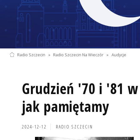
Radio Szczecin
»
Radio Szczecin Na Wieczór
»
Audycje
Grudzień '70 i '81 w 
jak pamiętamy
2024-12-12
RADIO SZCZECIN