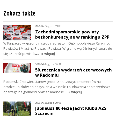
Zobacz także
2026-06-24, godz. 19:00
Zachodniopomorskie powiaty
bezkonkurencyjne w rankingu ZPP
W Karpaczu wręczono nagrody laureatom Ogólnopolskiego Rankingu
Powiatów i Miast na Prawach Powiatu. W gronie wyróżnionych znalazło
się aż sześć powiatów…
» więcej
2026-06-24, godz. 18:59
50. rocznica wydarzeń czerwcowych
w Radomiu
Radomski Czerwiec stanowi jeden z kluczowych momentów na
drodze Polaków do odzyskania wolności i budowania społeczeństwa
opartego na godności oraz solidarności…
» więcej
2026-06-23, godz. 20:05
Jubileusz 80-lecia Jacht Klubu AZS
Szczecin