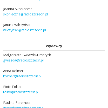
Joanna Skonieczna
skonieczna@radioszczecin.pl
Janusz Wilczyński
wilczynski@radioszczecin.pl
Wydawcy
Małgorzata Gwiazda-Elmerych
gwiazda@radioszczecin.pl
Anna Kolmer
kolmer@radioszczecin.pl
Piotr Tolko
tolko@radioszczecin.pl
Paulina Zaremba
zaremba@radioszczecin.pl