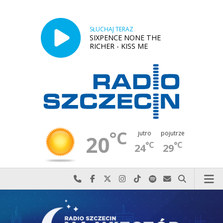
SŁUCHAJ TERAZ
SIXPENCE NONE THE
RICHER - KISS ME
°C
jutro
pojutrze
20
°C
°C
24
29
Najlepiej po prostu do nas zadzwoń
Odwiedź nas na Facebook-u
Odwiedź nas na X
Odwiedź nas na Instagram-ie
Odwiedź nas na TikTok-u
Szukaj nas na Spotify
Wyślij do nas w
Szukaj