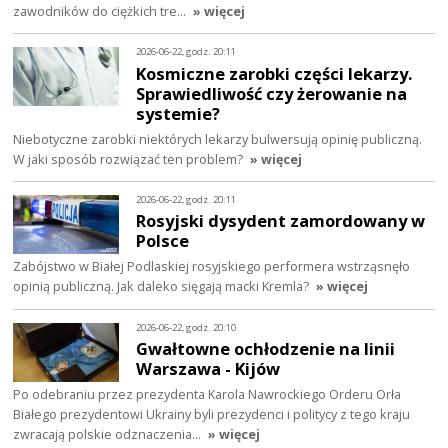
zawodników do ciężkich tre…
» więcej
2026-06-22, godz. 20:11
Kosmiczne zarobki części lekarzy.
Sprawiedliwość czy żerowanie na
systemie?
Niebotyczne zarobki niektórych lekarzy bulwersują opinię publiczną.
W jaki sposób rozwiązać ten problem?
» więcej
2026-06-22, godz. 20:11
Rosyjski dysydent zamordowany w
Polsce
Zabójstwo w Białej Podlaskiej rosyjskiego performera wstrząsnęło
opinią publiczną. Jak daleko sięgają macki Kremla?
» więcej
2026-06-22, godz. 20:10
Gwałtowne ochłodzenie na linii
Warszawa - Kijów
Po odebraniu przez prezydenta Karola Nawrockiego Orderu Orła
Białego prezydentowi Ukrainy byli prezydenci i politycy z tego kraju
zwracają polskie odznaczenia…
» więcej