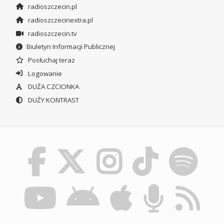
radioszczecin.pl
radioszczecinextra.pl
radioszczecin.tv
Biuletyn Informacji Publicznej
Posłuchaj teraz
Logowanie
DUŻA CZCIONKA
DUŻY KONTRAST