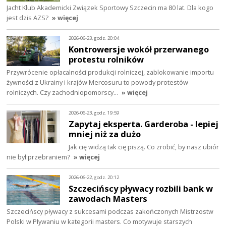
Jacht Klub Akademicki Związek Sportowy Szczecin ma 80 lat. Dla kogo
jest dzis AZS?
» więcej
2026-06-23, godz. 20:04
Kontrowersje wokół przerwanego
protestu rolników
Przywrócenie opłacalności produkcji rolniczej, zablokowanie importu
żywności z Ukrainy i krajów Mercosuru to powody protestów
rolniczych. Czy zachodniopomorscy…
» więcej
2026-06-23, godz. 19:59
Zapytaj eksperta. Garderoba - lepiej
mniej niż za dużo
Jak cię widzą tak cię piszą. Co zrobić, by nasz ubiór
nie był przebraniem?
» więcej
2026-06-22, godz. 20:12
Szczecińscy pływacy rozbili bank w
zawodach Masters
Szczecińscy pływacy z sukcesami podczas zakończonych Mistrzostw
Polski w Pływaniu w kategorii masters. Co motywuje starszych