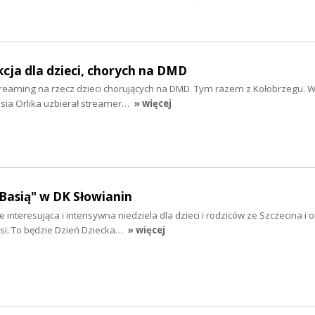
kcja dla dzieci, chorych na DMD
treaming na rzecz dzieci chorujących na DMD. Tym razem z Kołobrzegu. W
asia Orlika uzbierał streamer…
» więcej
"Basią" w DK Słowianin
interesująca i intensywna niedziela dla dzieci i rodziców ze Szczecina i ok
asi. To będzie Dzień Dziecka…
» więcej