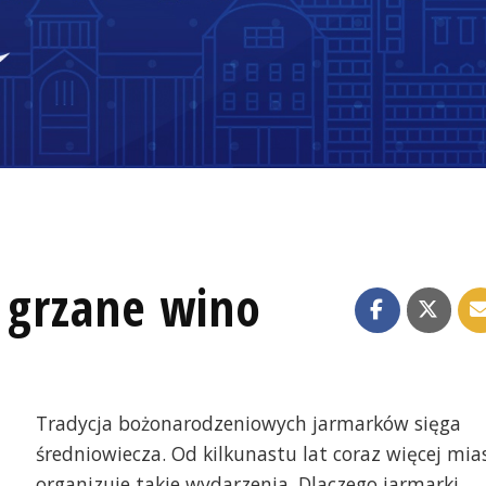
i grzane wino
Tradycja bożonarodzeniowych jarmarków sięga
średniowiecza. Od kilkunastu lat coraz więcej mia
organizuje takie wydarzenia. Dlaczego jarmarki