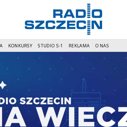
A
KONKURSY
STUDIO S-1
REKLAMA
O NAS