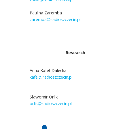
Paulina Zaremba
zaremba@radioszczecin.pl
Research
Anna Kafel-Dalecka
kafel@radioszczecin.pl
Sławomir Orlik
orlik@radioszczecin.pl