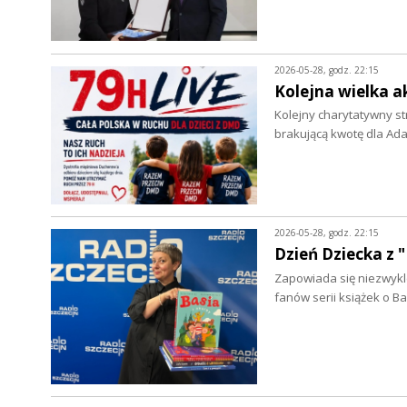
2026-05-28, godz. 22:15
Kolejna wielka a
Kolejny charytatywny s
brakującą kwotę dla Ad
2026-05-28, godz. 22:15
Dzień Dziecka z 
Zapowiada się niezwykle 
fanów serii książek o B