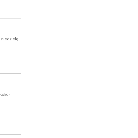
 niedzielę
olic -