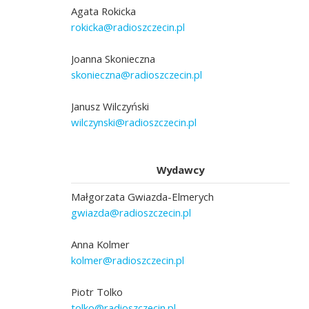
Agata Rokicka
rokicka@radioszczecin.pl
Joanna Skonieczna
skonieczna@radioszczecin.pl
Janusz Wilczyński
wilczynski@radioszczecin.pl
Wydawcy
Małgorzata Gwiazda-Elmerych
gwiazda@radioszczecin.pl
Anna Kolmer
kolmer@radioszczecin.pl
Piotr Tolko
tolko@radioszczecin.pl