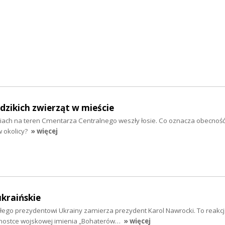
dzikich zwierząt w mieście
leniach na teren Cmentarza Centralnego weszły łosie. Co oznacza obecność
w okolicy?
» więcej
ukraińskie
łego prezydentowi Ukrainy zamierza prezydent Karol Nawrocki. To reakcj
dnostce wojskowej imienia „Bohaterów…
» więcej