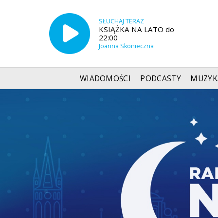
SŁUCHAJ TERAZ
KSIĄŻKA NA LATO do
22:00
Joanna Skonieczna
WIADOMOŚCI
PODCASTY
MUZYK