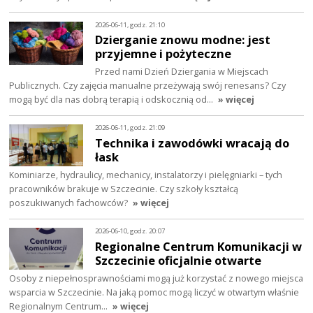
2026-06-11, godz. 21:10
Dzierganie znowu modne: jest
przyjemne i pożyteczne
Przed nami Dzień Dziergania w Miejscach
Publicznych. Czy zajęcia manualne przeżywają swój renesans? Czy
mogą być dla nas dobrą terapią i odskocznią od…
» więcej
2026-06-11, godz. 21:09
Technika i zawodówki wracają do
łask
Kominiarze, hydraulicy, mechanicy, instalatorzy i pielęgniarki – tych
pracowników brakuje w Szczecinie. Czy szkoły kształcą
poszukiwanych fachowców?
» więcej
2026-06-10, godz. 20:07
Regionalne Centrum Komunikacji w
Szczecinie oficjalnie otwarte
Osoby z niepełnosprawnościami mogą już korzystać z nowego miejsca
wsparcia w Szczecinie. Na jaką pomoc mogą liczyć w otwartym właśnie
Regionalnym Centrum…
» więcej