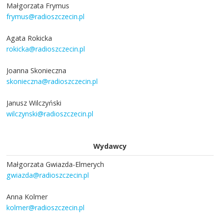
Małgorzata Frymus
frymus@radioszczecin.pl
Agata Rokicka
rokicka@radioszczecin.pl
Joanna Skonieczna
skonieczna@radioszczecin.pl
Janusz Wilczyński
wilczynski@radioszczecin.pl
Wydawcy
Małgorzata Gwiazda-Elmerych
gwiazda@radioszczecin.pl
Anna Kolmer
kolmer@radioszczecin.pl