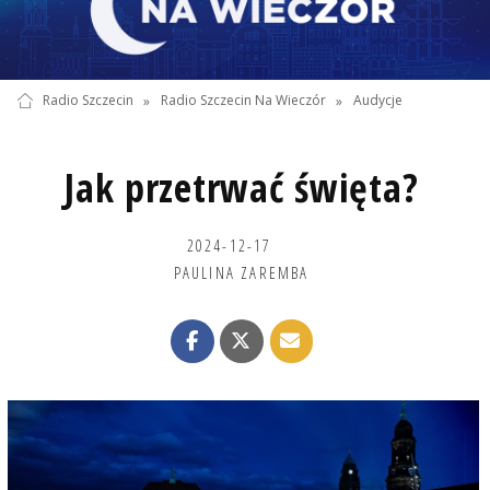
Radio Szczecin
»
Radio Szczecin Na Wieczór
»
Audycje
Jak przetrwać święta?
2024-12-17
PAULINA ZAREMBA