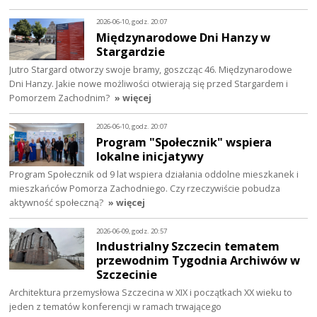
2026-06-10, godz. 20:07
Międzynarodowe Dni Hanzy w
Stargardzie
Jutro Stargard otworzy swoje bramy, goszcząc 46. Międzynarodowe
Dni Hanzy. Jakie nowe możliwości otwierają się przed Stargardem i
Pomorzem Zachodnim?
» więcej
2026-06-10, godz. 20:07
Program "Społecznik" wspiera
lokalne inicjatywy
Program Społecznik od 9 lat wspiera działania oddolne mieszkanek i
mieszkańców Pomorza Zachodniego. Czy rzeczywiście pobudza
aktywność społeczną?
» więcej
2026-06-09, godz. 20:57
Industrialny Szczecin tematem
przewodnim Tygodnia Archiwów w
Szczecinie
Architektura przemysłowa Szczecina w XIX i początkach XX wieku to
jeden z tematów konferencji w ramach trwającego