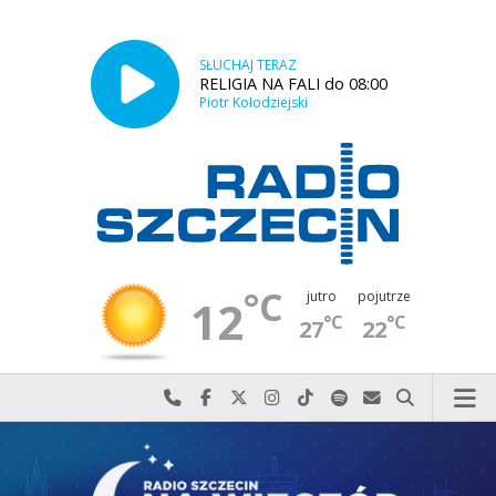
SŁUCHAJ TERAZ
RELIGIA NA FALI do 08:00
Piotr Kołodziejski
°C
jutro
pojutrze
12
°C
°C
27
22
Najlepiej po prostu do nas zadzwoń
Odwiedź nas na Facebook-u
Odwiedź nas na X
Odwiedź nas na Instagram-ie
Odwiedź nas na TikTok-u
Szukaj nas na Spotify
Wyślij do nas w
Szukaj