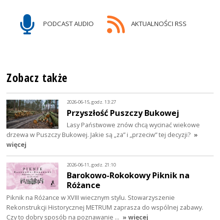
PODCAST AUDIO
AKTUALNOŚCI RSS
Zobacz także
2026-06-15, godz. 13:27
Przyszłość Puszczy Bukowej
Lasy Państwowe znów chcą wycinać wiekowe
drzewa w Puszczy Bukowej. Jakie są „za” i „przeciw” tej decyzji?
»
więcej
2026-06-11, godz. 21:10
Barokowo-Rokokowy Piknik na
Różance
Piknik na Różance w XVIII wiecznym stylu. Stowarzyszenie
Rekonstrukcji Historycznej METRUM zaprasza do wspólnej zabawy.
Czy to dobry sposób na poznawanie …
» więcej