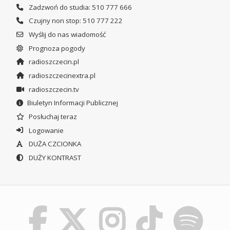
Zadzwoń do studia: 510 777 666
Czujny non stop: 510 777 222
Wyślij do nas wiadomość
Prognoza pogody
radioszczecin.pl
radioszczecinextra.pl
radioszczecin.tv
Biuletyn Informacji Publicznej
Posłuchaj teraz
Logowanie
DUŻA CZCIONKA
DUŻY KONTRAST