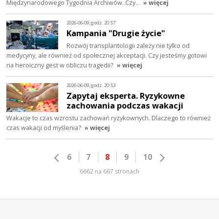
Międzynarodowego Tygodnia Archiwów. Czy…
» więcej
2026-06-09, godz. 20:57
Kampania "Drugie życie"
Rozwój transplantologii zależy nie tylko od
medycyny, ale również od społecznej akceptacji. Czy jesteśmy gotowi
na heroiczny gest w obliczu tragedii?
» więcej
2026-06-09, godz. 20:53
Zapytaj eksperta. Ryzykowne
zachowania podczas wakacji
Wakacje to czas wzrostu zachowań ryzykownych. Dlaczego to również
czas wakacji od myślenia?
» więcej
6
7
8
9
10
6662 na 667 stronach