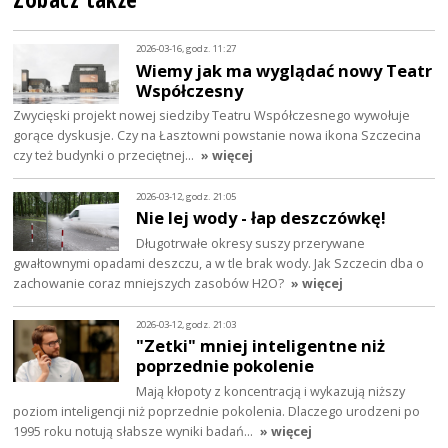
2026-03-16, godz. 11:27
Wiemy jak ma wyglądać nowy Teatr
Współczesny
Zwycięski projekt nowej siedziby Teatru Współczesnego wywołuje
gorące dyskusje. Czy na Łasztowni powstanie nowa ikona Szczecina
czy też budynki o przeciętnej…
» więcej
2026-03-12, godz. 21:05
Nie lej wody - łap deszczówkę!
Długotrwałe okresy suszy przerywane
gwałtownymi opadami deszczu, a w tle brak wody. Jak Szczecin dba o
zachowanie coraz mniejszych zasobów H2O?
» więcej
2026-03-12, godz. 21:03
"Zetki" mniej inteligentne niż
poprzednie pokolenie
Mają kłopoty z koncentracją i wykazują niższy
poziom inteligencji niż poprzednie pokolenia. Dlaczego urodzeni po
1995 roku notują słabsze wyniki badań…
» więcej