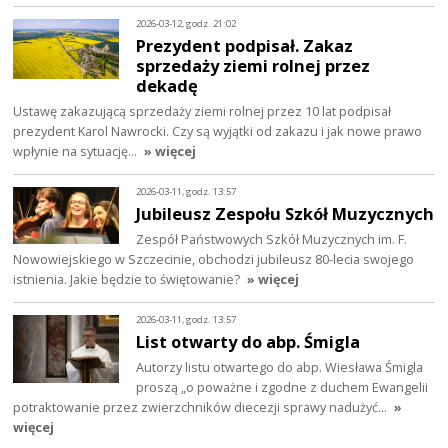
2026-03-12, godz. 21:02
Prezydent podpisał. Zakaz
sprzedaży ziemi rolnej przez
dekadę
Ustawę zakazującą sprzedaży ziemi rolnej przez 10 lat podpisał
prezydent Karol Nawrocki. Czy są wyjątki od zakazu i jak nowe prawo
wpłynie na sytuację…
» więcej
2026-03-11, godz. 13:57
Jubileusz Zespołu Szkół Muzycznych
Zespół Państwowych Szkół Muzycznych im. F.
Nowowiejskiego w Szczecinie, obchodzi jubileusz 80-lecia swojego
istnienia. Jakie będzie to świętowanie?
» więcej
2026-03-11, godz. 13:57
List otwarty do abp. Śmigla
Autorzy listu otwartego do abp. Wiesława Śmigla
proszą „o poważne i zgodne z duchem Ewangelii
potraktowanie przez zwierzchników diecezji sprawy nadużyć…
»
więcej