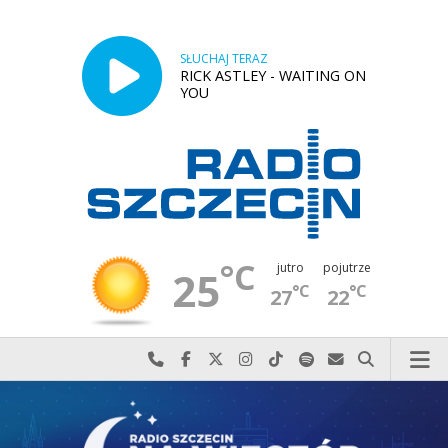
SŁUCHAJ TERAZ
RICK ASTLEY - WAITING ON
YOU
°C
jutro
pojutrze
25
°C
°C
27
22
Najlepiej po prostu do nas zadzwoń
Odwiedź nas na Facebook-u
Odwiedź nas na X
Odwiedź nas na Instagram-ie
Odwiedź nas na TikTok-u
Szukaj nas na Spotify
Wyślij do nas w
Szukaj