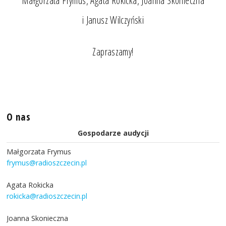
Małgorzata Frymus, Agata Rokicka, Joanna Skonieczna
i Janusz Wilczyński
Zapraszamy!
O nas
Gospodarze audycji
Małgorzata Frymus
frymus@radioszczecin.pl
Agata Rokicka
rokicka@radioszczecin.pl
Joanna Skonieczna