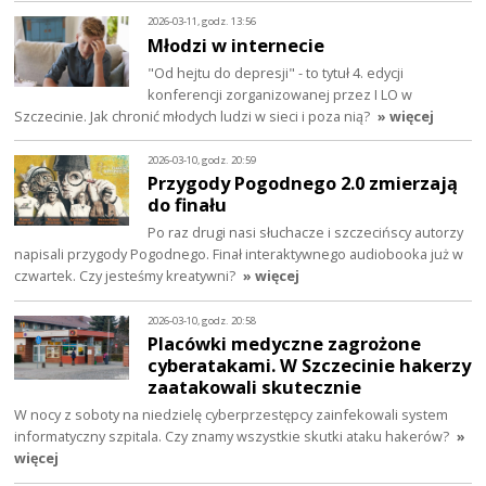
2026-03-11, godz. 13:56
Młodzi w internecie
"Od hejtu do depresji" - to tytuł 4. edycji
konferencji zorganizowanej przez I LO w
Szczecinie. Jak chronić młodych ludzi w sieci i poza nią?
» więcej
2026-03-10, godz. 20:59
Przygody Pogodnego 2.0 zmierzają
do finału
Po raz drugi nasi słuchacze i szczecińscy autorzy
napisali przygody Pogodnego. Finał interaktywnego audiobooka już w
czwartek. Czy jesteśmy kreatywni?
» więcej
2026-03-10, godz. 20:58
Placówki medyczne zagrożone
cyberatakami. W Szczecinie hakerzy
zaatakowali skutecznie
W nocy z soboty na niedzielę cyberprzestępcy zainfekowali system
informatyczny szpitala. Czy znamy wszystkie skutki ataku hakerów?
»
więcej