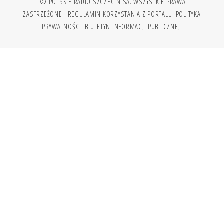
© POLSKIE RADIO SZCZECIN SA. WSZYSTKIE PRAWA
ZASTRZEŻONE.
REGULAMIN KORZYSTANIA Z PORTALU
POLITYKA
PRYWATNOŚCI
BIULETYN INFORMACJI PUBLICZNEJ