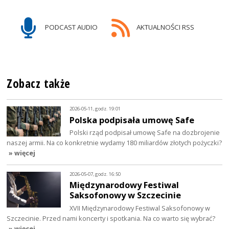
PODCAST AUDIO
AKTUALNOŚCI RSS
Zobacz także
2026-05-11, godz. 19:01
Polska podpisała umowę Safe
Polski rząd podpisał umowę Safe na dozbrojenie
naszej armii. Na co konkretnie wydamy 180 miliardów złotych pożyczki?
» więcej
2026-05-07, godz. 16:50
Międzynarodowy Festiwal
Saksofonowy w Szczecinie
XVII Międzynarodowy Festiwal Saksofonowy w
Szczecinie. Przed nami koncerty i spotkania. Na co warto się wybrać?
» więcej