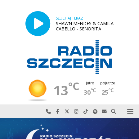
SŁUCHAJ TERAZ
SHAWN MENDES & CAMILA
CABELLO - SENORITA
°C
jutro
pojutrze
13
°C
°C
30
25
Najlepiej po prostu do nas zadzwoń
Odwiedź nas na Facebook-u
Odwiedź nas na X
Odwiedź nas na Instagram-ie
Odwiedź nas na TikTok-u
Szukaj nas na Spotify
Wyślij do nas w
Szukaj