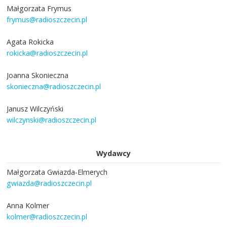
Małgorzata Frymus
frymus@radioszczecin.pl
Agata Rokicka
rokicka@radioszczecin.pl
Joanna Skonieczna
skonieczna@radioszczecin.pl
Janusz Wilczyński
wilczynski@radioszczecin.pl
Wydawcy
Małgorzata Gwiazda-Elmerych
gwiazda@radioszczecin.pl
Anna Kolmer
kolmer@radioszczecin.pl