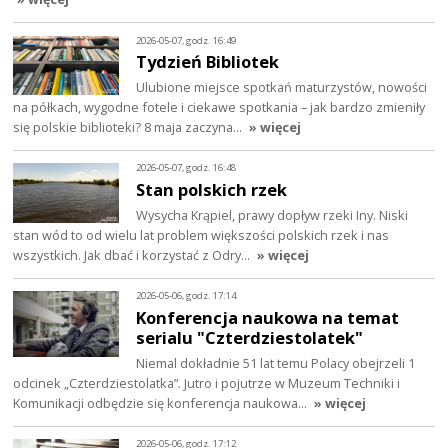
2026-05-07, godz. 16:49
Tydzień Bibliotek
Ulubione miejsce spotkań maturzystów, nowości
na półkach, wygodne fotele i ciekawe spotkania – jak bardzo zmieniły
się polskie biblioteki? 8 maja zaczyna…
» więcej
2026-05-07, godz. 16:48
Stan polskich rzek
Wysycha Krąpiel, prawy dopływ rzeki Iny. Niski
stan wód to od wielu lat problem większości polskich rzek i nas
wszystkich. Jak dbać i korzystać z Odry…
» więcej
2026-05-06, godz. 17:14
Konferencja naukowa na temat
serialu "Czterdziestolatek"
Niemal dokładnie 51 lat temu Polacy obejrzeli 1
odcinek „Czterdziestolatka”. Jutro i pojutrze w Muzeum Techniki i
Komunikacji odbędzie się konferencja naukowa…
» więcej
2026-05-06, godz. 17:12