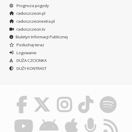
Prognoza pogody
radioszczecin.pl
radioszczecinextra.pl
radioszczecin.tv
Biuletyn Informacji Publicznej
Posłuchaj teraz
Logowanie
DUŻA CZCIONKA
DUŻY KONTRAST