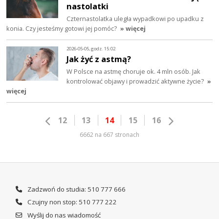
nastolatki
Czternastolatka uległa wypadkowi po upadku z
konia. Czy jesteśmy gotowi jej pomóc?
» więcej
2026-05-05, godz. 15:02
Jak żyć z astmą?
W Polsce na astmę choruje ok. 4 mln osób. Jak
kontrolować objawy i prowadzić aktywne życie?
»
więcej
12
13
14
15
16
6662 na 667 stronach
Zadzwoń do studia: 510 777 666
Czujny non stop: 510 777 222
Wyślij do nas wiadomość