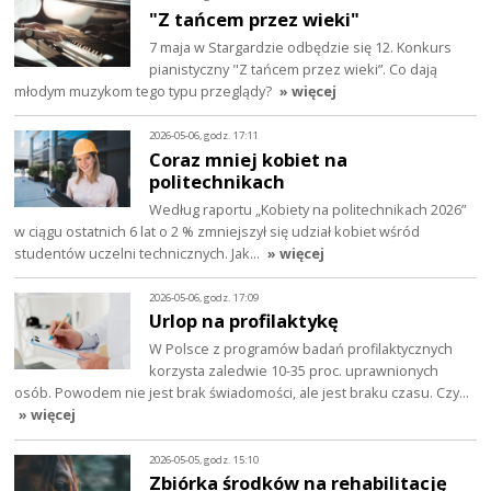
"Z tańcem przez wieki"
7 maja w Stargardzie odbędzie się 12. Konkurs
pianistyczny "Z tańcem przez wieki”. Co dają
młodym muzykom tego typu przeglądy?
» więcej
2026-05-06, godz. 17:11
Coraz mniej kobiet na
politechnikach
Według raportu „Kobiety na politechnikach 2026”
w ciągu ostatnich 6 lat o 2 % zmniejszył się udział kobiet wśród
studentów uczelni technicznych. Jak…
» więcej
2026-05-06, godz. 17:09
Urlop na profilaktykę
W Polsce z programów badań profilaktycznych
korzysta zaledwie 10-35 proc. uprawnionych
osób. Powodem nie jest brak świadomości, ale jest braku czasu. Czy…
» więcej
2026-05-05, godz. 15:10
Zbiórka środków na rehabilitację