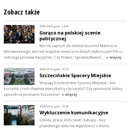
Zobacz także
2026-04-20, godz. 14:08
Gorąco na polskiej scenie
politycznej
Kto się zapisze do stowarzyszenia Mateusza
Morawieckiego, ten nie znajdzie miejsca na listach wyborczych PiS-u -
ostrzega Jarosław Kaczyński. Czy Prawo i Sprawiedliwość…
» więcej
2026-04-16, godz. 19:33
Szczecińskie Spacery Miejskie
Wracają Szczecińskie Spacery Miejskie – kto
korzysta z nich chętniej mieszkańcy czy turyści? Czy spacery to dobry
sposób na poznanie Szczecina?
» więcej
2026-04-16, godz. 19:30
Wykluczenie komunikacyjne
Szkoła, praca, kino, teatr, zakupy – bez
prywatnego auta nie wyjedziesz z domu.