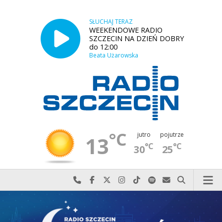
SŁUCHAJ TERAZ
WEEKENDOWE RADIO
SZCZECIN NA DZIEŃ DOBRY
do 12:00
Beata Użarowska
°C
jutro
pojutrze
13
°C
°C
30
25
Najlepiej po prostu do nas zadzwoń
Odwiedź nas na Facebook-u
Odwiedź nas na X
Odwiedź nas na Instagram-ie
Odwiedź nas na TikTok-u
Szukaj nas na Spotify
Wyślij do nas w
Szukaj