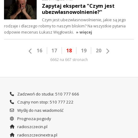
Zapytaj eksperta "Czym jest
ubezwłasnowolnienie?"
Czym jest ubezwłasnowolnienie, jakie są jego
rodzaje i dlaczego robimy to naszym bliskim? Na wszystkie pytania
odpowie mecenas Łukasz Węgłowski.
» więcej
16
17
18
19
20
6662 na 667 stronach
Zadzwoń do studia: 510 777 666
Czujny non stop: 510 777 222
Wyślij do nas wiadomość
Prognoza pogody
radioszczecin.pl
radioszczecinextra.pl