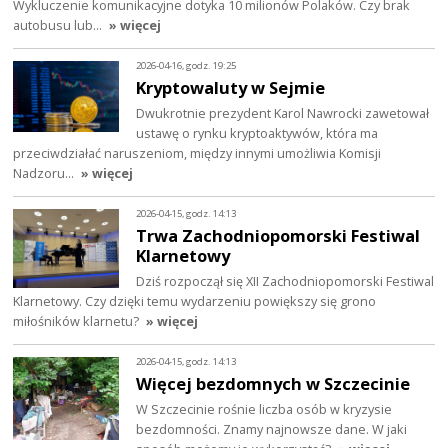
Wykluczenie komunikacyjne dotyka 10 milionów Polaków. Czy brak
autobusu lub…
» więcej
2026-04-16, godz. 19:25
Kryptowaluty w Sejmie
Dwukrotnie prezydent Karol Nawrocki zawetował
ustawę o rynku kryptoaktywów, która ma
przeciwdziałać naruszeniom, między innymi umożliwia Komisji
Nadzoru…
» więcej
2026-04-15, godz. 14:13
Trwa Zachodniopomorski Festiwal
Klarnetowy
Dziś rozpoczął się XII Zachodniopomorski Festiwal
Klarnetowy. Czy dzięki temu wydarzeniu powiększy się grono
miłośników klarnetu?
» więcej
2026-04-15, godz. 14:13
Więcej bezdomnych w Szczecinie
W Szczecinie rośnie liczba osób w kryzysie
bezdomności. Znamy najnowsze dane. W jaki