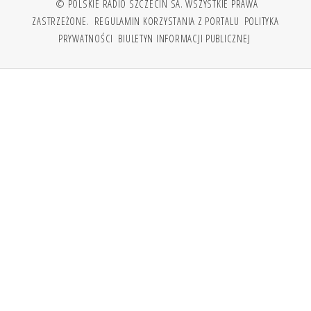
© POLSKIE RADIO SZCZECIN SA. WSZYSTKIE PRAWA
ZASTRZEŻONE.
REGULAMIN KORZYSTANIA Z PORTALU
POLITYKA
PRYWATNOŚCI
BIULETYN INFORMACJI PUBLICZNEJ