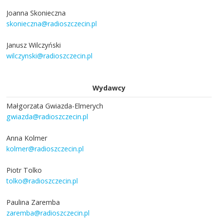
Joanna Skonieczna
skonieczna@radioszczecin.pl
Janusz Wilczyński
wilczynski@radioszczecin.pl
Wydawcy
Małgorzata Gwiazda-Elmerych
gwiazda@radioszczecin.pl
Anna Kolmer
kolmer@radioszczecin.pl
Piotr Tolko
tolko@radioszczecin.pl
Paulina Zaremba
zaremba@radioszczecin.pl