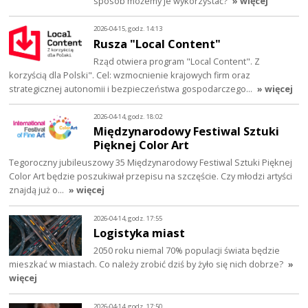
sposób możemy je wykorzystać?
» więcej
2026-04-15, godz. 14:13
Rusza "Local Content"
Rząd otwiera program "Local Content". Z
korzyścią dla Polski". Cel: wzmocnienie krajowych firm oraz
strategicznej autonomii i bezpieczeństwa gospodarczego…
» więcej
2026-04-14, godz. 18:02
Międzynarodowy Festiwal Sztuki
Pięknej Color Art
Tegoroczny jubileuszowy 35 Międzynarodowy Festiwal Sztuki Pięknej
Color Art będzie poszukiwał przepisu na szczęście. Czy młodzi artyści
znajdą już o…
» więcej
2026-04-14, godz. 17:55
Logistyka miast
2050 roku niemal 70% populacji świata będzie
mieszkać w miastach. Co należy zrobić dziś by żyło się nich dobrze?
»
więcej
2026-04-14, godz. 17:50