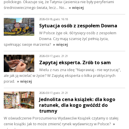
polickiego. Okazuje się, że Tatynia i Jasienica nie były peryferiami
średniowiecznego świata, lecz… No…
» więcej
2026-03-18, godz. 16:18
Sytuacja osób z zespołem Downa
W Polsce żyje ok. 60 tysięcy osób z zespołem
Downa. Czy mają szansę żyć pełnią życia,
spełniając swoje marzenia?
» więcej
2026-03-17, godz. 21:21
Zapytaj eksperta. Zrób to sam
Wielu z nas zna ideę "Naprawiaj - nie wyrzucaj",
ale jak ją wcielać w życie? W Zapytaj eksperta o kilka praktycznych
porad.
» więcej
2026-03-17, godz. 21:21
Jednolita cena książek: dla kogo
ratunek, dla kogo gwóźdź do
trumny
W oświadczenie Porozumienia Wydawców Książek czytamy o stałej
cenie książki. Jak to może zmienić rynek wydawniczy w Polsce?
»