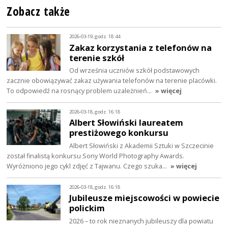
Zobacz także
2026-03-19, godz. 18:44
Zakaz korzystania z telefonów na
terenie szkół
Od września uczniów szkół podstawowych
zacznie obowiązywać zakaz używania telefonów na terenie placówki.
To odpowiedź na rosnący problem uzależnień…
» więcej
2026-03-18, godz. 16:18
Albert Słowiński laureatem
prestiżowego konkursu
Albert Słowiński z Akademii Sztuki w Szczecinie
został finalistą konkursu Sony World Photography Awards.
Wyróżniono jego cykl zdjęć z Tajwanu. Czego szuka…
» więcej
2026-03-18, godz. 16:18
Jubileusze miejscowości w powiecie
polickim
2026 – to rok nieznanych jubileuszy dla powiatu