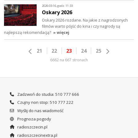
2026-03-16, godz. 11:33
Oskary 2026
Oskary 2026 rozdane. Na jakie z nagrodzonych
filmów warto pójść do kina i czy nagrody są
najlepszą rekomendacją?
» więcej
21
22
23
24
25
6662 na 667 stronach
Zadzwoń do studia: 510 777 666
Czujny non stop: 510 777 222
Wyślij do nas wiadomość
Prognoza pogody
radioszczecin.pl
radioszczecinextra.pl