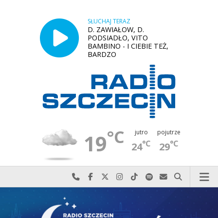
SŁUCHAJ TERAZ
D. ZAWIAŁOW, D.
PODSIADŁO, VITO
BAMBINO - I CIEBIE TEŻ,
BARDZO
°C
jutro
pojutrze
19
°C
°C
24
29
Najlepiej po prostu do nas zadzwoń
Odwiedź nas na Facebook-u
Odwiedź nas na X
Odwiedź nas na Instagram-ie
Odwiedź nas na TikTok-u
Szukaj nas na Spotify
Wyślij do nas w
Szukaj