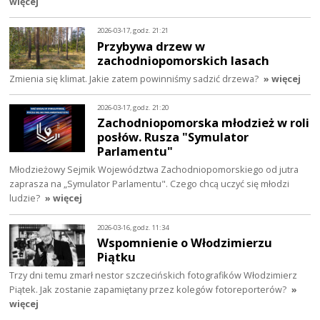
więcej
2026-03-17, godz. 21:21
Przybywa drzew w
zachodniopomorskich lasach
Zmienia się klimat. Jakie zatem powinniśmy sadzić drzewa?
» więcej
2026-03-17, godz. 21:20
Zachodniopomorska młodzież w roli
posłów. Rusza "Symulator
Parlamentu"
Młodzieżowy Sejmik Województwa Zachodniopomorskiego od jutra
zaprasza na „Symulator Parlamentu". Czego chcą uczyć się młodzi
ludzie?
» więcej
2026-03-16, godz. 11:34
Wspomnienie o Włodzimierzu
Piątku
Trzy dni temu zmarł nestor szczecińskich fotografików Włodzimierz
Piątek. Jak zostanie zapamiętany przez kolegów fotoreporterów?
»
więcej