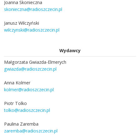
Joanna Skonieczna
skonieczna@radioszczecin.pl
Janusz Wilczyński
wilczynski@radioszczecin.pl
Wydawcy
Małgorzata Gwiazda-Elmerych
gwiazda@radioszczecin.pl
Anna Kolmer
kolmer@radioszczecin.pl
Piotr Tolko
tolko@radioszczecin.pl
Paulina Zaremba
zaremba@radioszczecin.pl