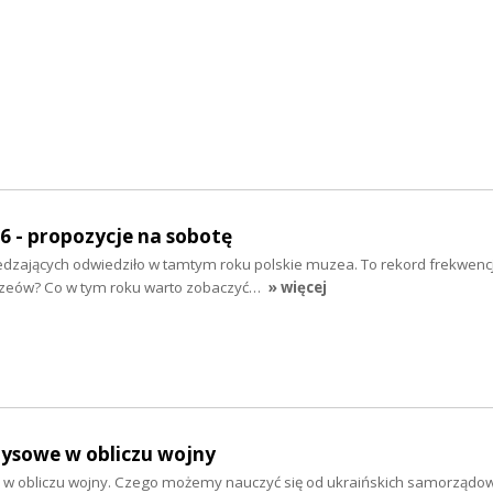
 - propozycje na sobotę
dzających odwiedziło w tamtym roku polskie muzea. To rekord frekwencj
zeów? Co w tym roku warto zobaczyć…
» więcej
zysowe w obliczu wojny
 w obliczu wojny. Czego możemy nauczyć się od ukraińskich samorządo