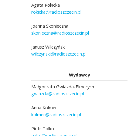
Agata Rokicka
rokicka@radioszczecin.pl
Joanna Skonieczna
skonieczna@radioszczecin.pl
Janusz Wilczyński
wilczynski@radioszczecin.pl
Wydawcy
Małgorzata Gwiazda-Elmerych
gwiazda@radioszczecin.pl
Anna Kolmer
kolmer@radioszczecin.pl
Piotr Tolko
tolko@radioszczecin.pl