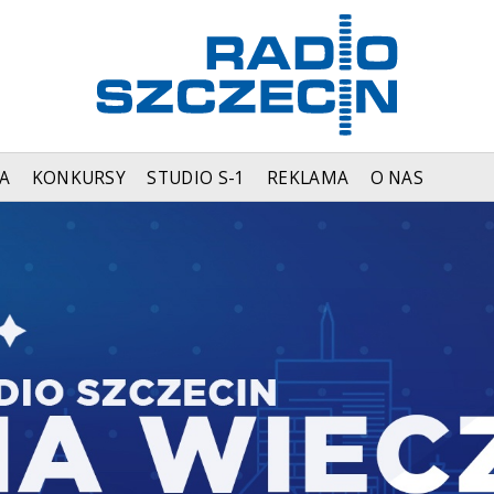
A
KONKURSY
STUDIO S-1
REKLAMA
O NAS