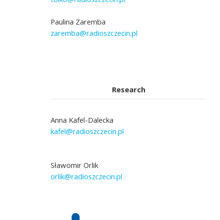
Paulina Zaremba
zaremba@radioszczecin.pl
Research
Anna Kafel-Dalecka
kafel@radioszczecin.pl
Sławomir Orlik
orlik@radioszczecin.pl