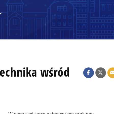
 technika wśród
W pierwszej setce najnowszego rankingu