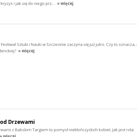
ryzys i jak się do niego prz…
» więcej
stiwal Sztuki i Nauki w Szczecinie zaczyna się już jutro. Czy to oznacza, ż
denckiej?
» więcej
 Pod Drzewami
ewami z Babskim Targiem to pomysł niekłończyckich kobiet. Jak jest rola
» więcej