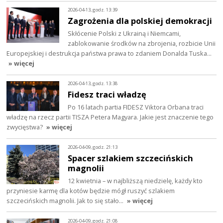
2026-04-13, godz. 13:39
Zagrożenia dla polskiej demokracji
Skłócenie Polski z Ukrainą i Niemcami,
zablokowanie środków na zbrojenia, rozbicie Unii
Europejskiej i destrukcja państwa prawa to zdaniem Donalda Tuska…
» więcej
2026-04-13, godz. 13:38
Fidesz traci władzę
Po 16 latach partia FIDESZ Viktora Orbana traci
władzę na rzecz partii TISZA Petera Magyara. Jakie jest znaczenie tego
zwycięstwa?
» więcej
2026-04-09, godz. 21:13
Spacer szlakiem szczecińskich
magnolii
12 kwietnia – w najbliższą niedzielę, każdy kto
przyniesie karmę dla kotów będzie mógł ruszyć szlakiem
szczecińskich magnolii. Jak to się stało…
» więcej
2026-04-09, godz. 21:08