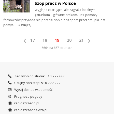
Szop pracz w Polsce
Wygląda czarująco, ale zagraża lokalnym
gatunkom – głównie ptakom. Bez pomocy
fachowców przyroda nie poradzi sobie z szopem praczem. Jaki jest
pomysł…
» więcej
17
18
19
20
21
6664 na 667 stronach
Zadzwoń do studia: 510 777 666
Czujny non stop: 510 777 222
Wyślij do nas wiadomość
Prognoza pogody
radioszczecin.pl
radioszczecinextra.pl