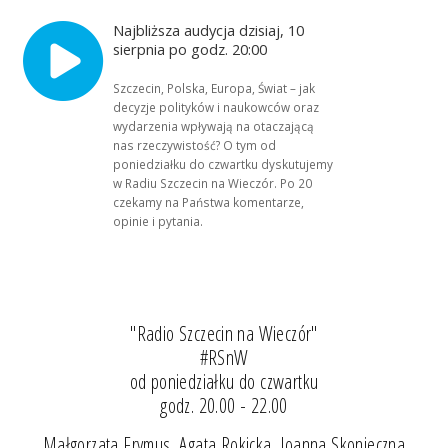
Najbliższa audycja dzisiaj, 10
sierpnia po godz. 20:00
Szczecin, Polska, Europa, Świat – jak
decyzje polityków i naukowców oraz
wydarzenia wpływają na otaczającą
nas rzeczywistość? O tym od
poniedziałku do czwartku dyskutujemy
w Radiu Szczecin na Wieczór. Po 20
czekamy na Państwa komentarze,
opinie i pytania.
"Radio Szczecin na Wieczór"
#RSnW
od poniedziałku do czwartku
godz. 20.00 - 22.00
Małgorzata Frymus, Agata Rokicka, Joanna Skonieczna