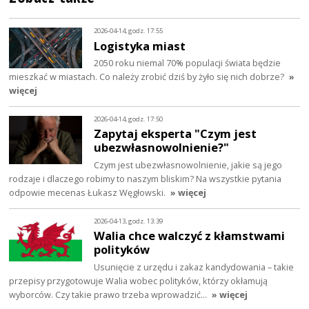
2026-04-14, godz. 17:55
Logistyka miast
2050 roku niemal 70% populacji świata będzie
mieszkać w miastach. Co należy zrobić dziś by żyło się nich dobrze?
»
więcej
2026-04-14, godz. 17:50
Zapytaj eksperta "Czym jest
ubezwłasnowolnienie?"
Czym jest ubezwłasnowolnienie, jakie są jego
rodzaje i dlaczego robimy to naszym bliskim? Na wszystkie pytania
odpowie mecenas Łukasz Węgłowski.
» więcej
2026-04-13, godz. 13:39
Walia chce walczyć z kłamstwami
polityków
Usunięcie z urzędu i zakaz kandydowania – takie
przepisy przygotowuje Walia wobec polityków, którzy okłamują
wyborców. Czy takie prawo trzeba wprowadzić…
» więcej