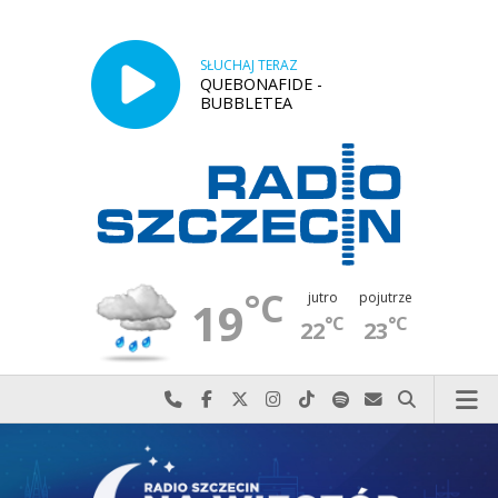
SŁUCHAJ TERAZ
QUEBONAFIDE -
BUBBLETEA
°C
jutro
pojutrze
19
°C
°C
22
23
Najlepiej po prostu do nas zadzwoń
Odwiedź nas na Facebook-u
Odwiedź nas na X
Odwiedź nas na Instagram-ie
Odwiedź nas na TikTok-u
Szukaj nas na Spotify
Wyślij do nas w
Szukaj