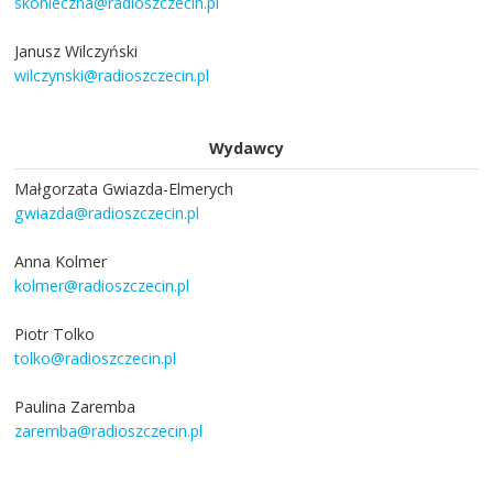
skonieczna@radioszczecin.pl
Janusz Wilczyński
wilczynski@radioszczecin.pl
Wydawcy
Małgorzata Gwiazda-Elmerych
gwiazda@radioszczecin.pl
Anna Kolmer
kolmer@radioszczecin.pl
Piotr Tolko
tolko@radioszczecin.pl
Paulina Zaremba
zaremba@radioszczecin.pl