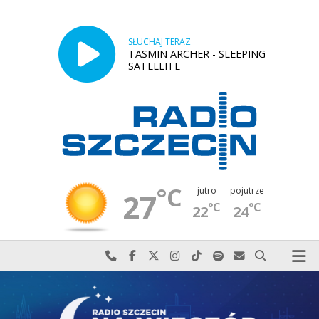
SŁUCHAJ TERAZ
TASMIN ARCHER - SLEEPING
SATELLITE
°C
jutro
pojutrze
27
°C
°C
22
24
Najlepiej po prostu do nas zadzwoń
Odwiedź nas na Facebook-u
Odwiedź nas na X
Odwiedź nas na Instagram-ie
Odwiedź nas na TikTok-u
Szukaj nas na Spotify
Wyślij do nas w
Szukaj