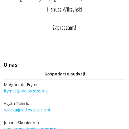
i Janusz Wilczyński
Zapraszamy!
O nas
Gospodarze audycji
Małgorzata Frymus
frymus@radioszczecin.pl
Agata Rokicka
rokicka@radioszczecin.pl
Joanna Skonieczna
skonieczna@radioszczecin.pl