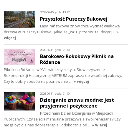
2026-06-15, godz. 13:27
Przyszłość Puszczy Bukowej
Lasy Państwowe znów chcą wycinać wiekowe
drzewa w Puszczy Bukowej. Jakie są „za” i „przeciw” tej decyzji?
»
więcej
2026-06-11, godz. 21:10
Barokowo-Rokokowy Piknik na
Różance
Piknik na Różance w XVIII wiecznym stylu. Stowarzyszenie
Rekonstrukcji Historycznej METRUM zaprasza do wspólnej zabawy.
Czy to dobry sposób na poznawanie …
» więcej
2026-06-11, godz. 21:10
Dzierganie znowu modne: jest
przyjemne i pożyteczne
Przed nami Dzień Dziergania w Miejscach
Publicznych. Czy zajęcia manualne przeżywają swój renesans? Czy
mogą być dla nas dobrą terapią i odskocznią od…
» więcej