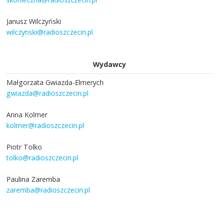
Janusz Wilczyński
wilczynski@radioszczecin.pl
Wydawcy
Małgorzata Gwiazda-Elmerych
gwiazda@radioszczecin.pl
Anna Kolmer
kolmer@radioszczecin.pl
Piotr Tolko
tolko@radioszczecin.pl
Paulina Zaremba
zaremba@radioszczecin.pl