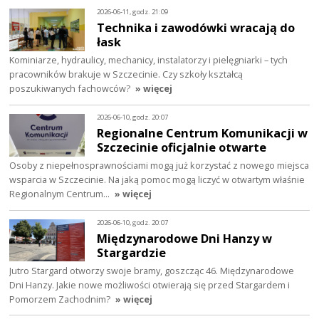
2026-06-11, godz. 21:09
Technika i zawodówki wracają do
łask
Kominiarze, hydraulicy, mechanicy, instalatorzy i pielęgniarki – tych
pracowników brakuje w Szczecinie. Czy szkoły kształcą
poszukiwanych fachowców?
» więcej
2026-06-10, godz. 20:07
Regionalne Centrum Komunikacji w
Szczecinie oficjalnie otwarte
Osoby z niepełnosprawnościami mogą już korzystać z nowego miejsca
wsparcia w Szczecinie. Na jaką pomoc mogą liczyć w otwartym właśnie
Regionalnym Centrum…
» więcej
2026-06-10, godz. 20:07
Międzynarodowe Dni Hanzy w
Stargardzie
Jutro Stargard otworzy swoje bramy, goszcząc 46. Międzynarodowe
Dni Hanzy. Jakie nowe możliwości otwierają się przed Stargardem i
Pomorzem Zachodnim?
» więcej