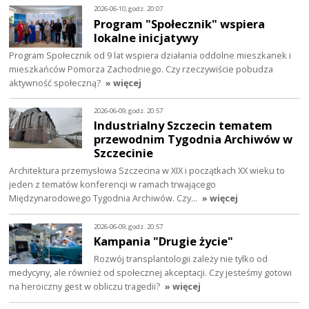
2026-06-10, godz. 20:07
Program "Społecznik" wspiera
lokalne inicjatywy
Program Społecznik od 9 lat wspiera działania oddolne mieszkanek i
mieszkańców Pomorza Zachodniego. Czy rzeczywiście pobudza
aktywność społeczną?
» więcej
2026-06-09, godz. 20:57
Industrialny Szczecin tematem
przewodnim Tygodnia Archiwów w
Szczecinie
Architektura przemysłowa Szczecina w XIX i początkach XX wieku to
jeden z tematów konferencji w ramach trwającego
Międzynarodowego Tygodnia Archiwów. Czy…
» więcej
2026-06-09, godz. 20:57
Kampania "Drugie życie"
Rozwój transplantologii zależy nie tylko od
medycyny, ale również od społecznej akceptacji. Czy jesteśmy gotowi
na heroiczny gest w obliczu tragedii?
» więcej