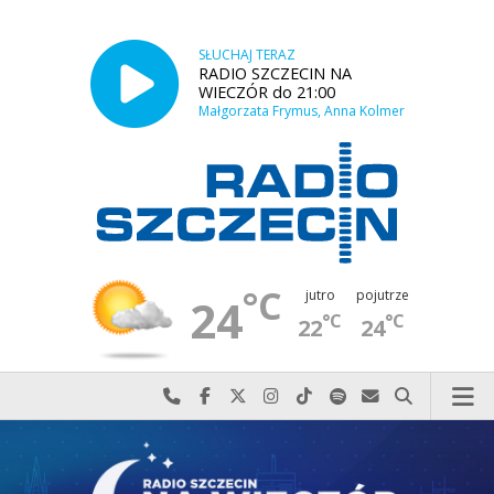
SŁUCHAJ TERAZ
RADIO SZCZECIN NA
WIECZÓR do 21:00
Małgorzata Frymus, Anna Kolmer
°C
jutro
pojutrze
24
°C
°C
22
24
Najlepiej po prostu do nas zadzwoń
Odwiedź nas na Facebook-u
Odwiedź nas na X
Odwiedź nas na Instagram-ie
Odwiedź nas na TikTok-u
Szukaj nas na Spotify
Wyślij do nas w
Szukaj