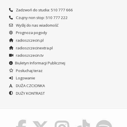
Zadzwoń do studia: 510 777 666
Czujny non stop: 510 777 222
Wyślij do nas wiadomość
Prognoza pogody
radioszczecin.pl
radioszczecinextra.pl
radioszczecin.tv
Biuletyn Informacji Publicznej
Posłuchaj teraz
Logowanie
DUŻA CZCIONKA
DUŻY KONTRAST