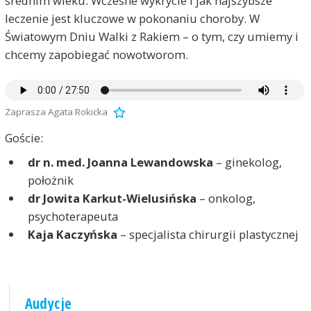
średnim wieku. Wczesne wykrycie i jak najszybsze
leczenie jest kluczowe w pokonaniu choroby. W
Światowym Dniu Walki z Rakiem – o tym, czy umiemy i
chcemy zapobiegać nowotworom.
Zaprasza Agata Rokicka
Goście:
dr n. med. Joanna Lewandowska
– ginekolog,
położnik
dr Jowita Karkut-Wielusińska
– onkolog,
psychoterapeuta
Kaja Kaczyńska
– specjalista chirurgii plastycznej
Audycje