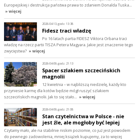
Europejskiej i destrukcja państwa prawa to zdaniem Donalda Tuska…
» więcej
2026-04-13, godz. 13:38
Fidesz traci władzę
Po 16 latach partia FIDESZ Viktora Orbana traci
władzę na rzecz partii TISZA Petera Magyara. Jakie jest znaczenie tego
zwycięstwa?
» więcej
2026-04-09, godz. 21:13
Spacer szlakiem szczecińskich
magnolii
12 kwietnia – w najbliższą niedzielę, każdy kto
przyniesie karmę dla kotów będzie mógł ruszyć szlakiem
szczecińskich magnolii. Jak to się stało…
» więcej
2026-04-09, godz. 21:08
Stan czytelnictwa w Polsce - nie
jest źle, ale mogłoby być lepiej
Czytamy mało, ale na stabilnie niskim poziomie, co już jest powodem
do pewnego zadowolenia, mniej książek kupujemy, za to więcej