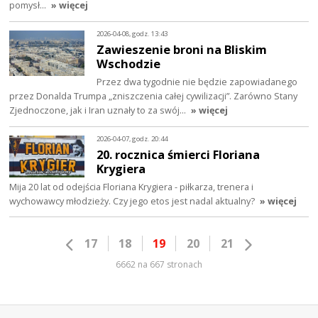
pomysł…
» więcej
2026-04-08, godz. 13:43
Zawieszenie broni na Bliskim
Wschodzie
Przez dwa tygodnie nie będzie zapowiadanego
przez Donalda Trumpa „zniszczenia całej cywilizacji”. Zarówno Stany
Zjednoczone, jak i Iran uznały to za swój…
» więcej
2026-04-07, godz. 20:44
20. rocznica śmierci Floriana
Krygiera
Mija 20 lat od odejścia Floriana Krygiera - piłkarza, trenera i
wychowawcy młodzieży. Czy jego etos jest nadal aktualny?
» więcej
17
18
19
20
21
6662 na 667 stronach