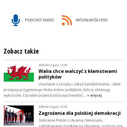
PODCAST AUDIO
AKTUALNOŚCI RSS
Zobacz także
2026-04-13, godz. 13:39
Walia chce walczyć z kłamstwami
polityków
Usunięcie z urzędu i zakaz kandydowania – takie
przepisy przygotowuje Walia wobec polityków, którzy okłamują
wyborców. Czy takie prawo trzeba wprowadzić…
» więcej
2026-04-13, godz. 13:39
Zagrożenia dla polskiej demokracji
Skłócenie Polski z Ukrainą i Niemcami,
zablokowanie środków na zbrojenia, rozbicie Unii