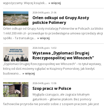
wypożyczamy. Więcej książek…
» więcej
2026-04-09, godz. 21:06
Orlen odkupi od Grupy Azoty
polickie Polimery
Orlen odkupi od Grupy Azoty instalację Polimerów w Policach za blisko
1 mld 200 mln zł - przewiduje to przedwstępna umowa sprzedaży akcji
spółki. - Ta transakcja…
» więcej
2026-04-08, godz. 14:02
Wystawa „Dyplomaci Drugiej
Rzeczypospolitej we Włoszech”
„Dyplomaci Drugiej Rzeczypospolitej we Włoszech” – to tytuł wystawy,
którą od dziś możemy oglądać w Książnicy Pomorskiej. Jak kiedyś
budowano…
» więcej
2026-04-08, godz. 13:58
Szop pracz w Polsce
Wygląda czarująco, ale zagraża lokalnym
gatunkom – głównie ptakom. Bez pomocy
fachowców przyroda nie poradzi sobie z szopem praczem. Jaki jest