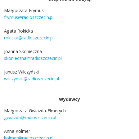
Małgorzata Frymus
frymus@radioszczecin.pl
Agata Rokicka
rokicka@radioszczecin.pl
Joanna Skonieczna
skonieczna@radioszczecin.pl
Janusz Wilczyński
wilczynski@radioszczecin.pl
Wydawcy
Małgorzata Gwiazda-Elmerych
gwiazda@radioszczecin.pl
Anna Kolmer
kolmer@radioszczecin.pl