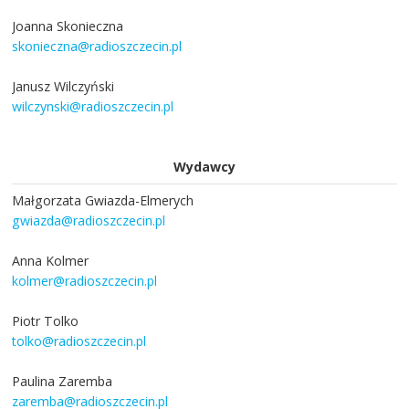
Joanna Skonieczna
skonieczna@radioszczecin.pl
Janusz Wilczyński
wilczynski@radioszczecin.pl
Wydawcy
Małgorzata Gwiazda-Elmerych
gwiazda@radioszczecin.pl
Anna Kolmer
kolmer@radioszczecin.pl
Piotr Tolko
tolko@radioszczecin.pl
Paulina Zaremba
zaremba@radioszczecin.pl