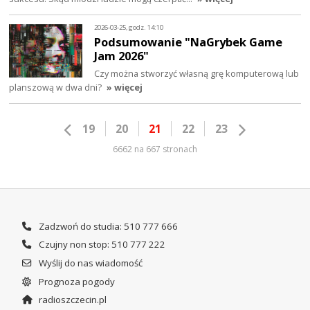
2026-03-25, godz. 14:10
Podsumowanie "NaGrybek Game
Jam 2026"
Czy można stworzyć własną grę komputerową lub
planszową w dwa dni?
» więcej
19
20
21
22
23
6662 na 667 stronach
Zadzwoń do studia: 510 777 666
Czujny non stop: 510 777 222
Wyślij do nas wiadomość
Prognoza pogody
radioszczecin.pl