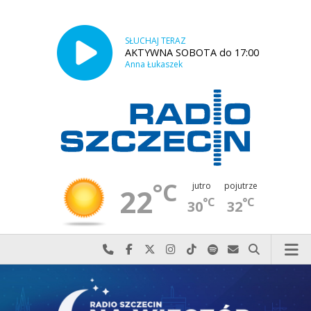
SŁUCHAJ TERAZ
AKTYWNA SOBOTA do 17:00
Anna Łukaszek
°C
jutro
pojutrze
22
°C
°C
30
32
Najlepiej po prostu do nas zadzwoń
Odwiedź nas na Facebook-u
Odwiedź nas na X
Odwiedź nas na Instagram-ie
Odwiedź nas na TikTok-u
Szukaj nas na Spotify
Wyślij do nas w
Szukaj