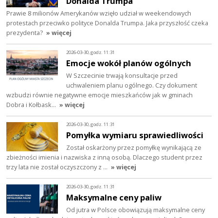
Donalda Trumpa
Prawie 8 milionów Amerykanów wzięło udział w weekendowych
protestach przeciwko polityce Donalda Trumpa. Jaka przyszłość czeka
prezydenta?
» więcej
2026-03-30, godz. 11:31
Emocje wokół planów ogólnych
W Szczecinie trwają konsultacje przed
uchwaleniem planu ogólnego. Czy dokument
wzbudzi równie negatywne emocje mieszkańców jak w gminach
Dobra i Kołbask…
» więcej
2026-03-30, godz. 11:31
Pomyłka wymiaru sprawiedliwości
Został oskarżony przez pomyłkę wynikającą ze
zbieżności imienia i nazwiska z inną osobą. Dlaczego student przez
trzy lata nie został oczyszczony z …
» więcej
2026-03-30, godz. 11:31
Maksymalne ceny paliw
Od jutra w Polsce obowiązują maksymalne ceny