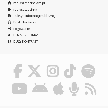
radioszczecinextra.pl
radioszczecin.tv
Biuletyn Informacji Publicznej
Posłuchaj teraz
Logowanie
DUŻA CZCIONKA
DUŻY KONTRAST