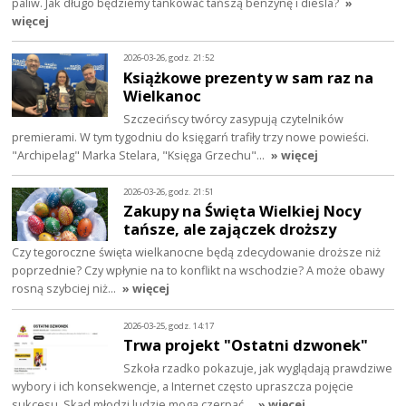
paliw. Jak długo będziemy tankować tańszą benzynę i diesla?
»
więcej
2026-03-26, godz. 21:52
Książkowe prezenty w sam raz na
Wielkanoc
Szczecińscy twórcy zasypują czytelników
premierami. W tym tygodniu do księgarń trafiły trzy nowe powieści.
"Archipelag" Marka Stelara, "Księga Grzechu"…
» więcej
2026-03-26, godz. 21:51
Zakupy na Święta Wielkiej Nocy
tańsze, ale zajączek droższy
Czy tegoroczne święta wielkanocne będą zdecydowanie droższe niż
poprzednie? Czy wpłynie na to konflikt na wschodzie? A może obawy
rosną szybciej niż…
» więcej
2026-03-25, godz. 14:17
Trwa projekt "Ostatni dzwonek"
Szkoła rzadko pokazuje, jak wyglądają prawdziwe
wybory i ich konsekwencje, a Internet często upraszcza pojęcie
sukcesu. Skąd młodzi ludzie mogą czerpać…
» więcej