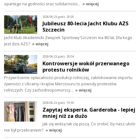
opartego na godności oraz solidarności…
» więcej
2026-06-23, godz. 20:05
Jubileusz 80-lecia Jacht Klubu AZS
Szczecin
Jacht Klub Akademicki Związek Sportowy Szczecin ma 80 lat. Dla kogo
jest dzis AZS?
» więcej
2026-06-23, godz. 20:04
Kontrowersje wokół przerwanego
protestu rolników
Przywrócenie opłacalności produkcji rolniczej, zablokowanie importu
żywności z Ukrainy i krajów Mercosuru to powody protestów
rolniczych. Czy zachodniopomorscy…
» więcej
2026-06-23, godz. 19:59
Zapytaj eksperta. Garderoba - lepiej
mniej niż za dużo
Jak cię widzą tak cię piszą. Co zrobić, by nasz ubiór
nie był przebraniem?
» więcej