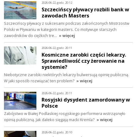
2026-06-22, godz. 20:12
Szczecińscy pływacy rozbili bank w
zawodach Masters
Szczecińscy pływacy z sukcesami podczas zakończonych Mistrzostw
Polski w Pływaniu w kategorii masters. Co motywuje starszych
zawodników do ciężkich tre…
» więcej
2026-06-22, godz. 20:11
Kosmiczne zarobki części lekarzy.
Sprawiedliwość czy żerowanie na
systemie?
Niebotyczne zarobki niektórych lekarzy bulwersują opinię publiczną.
W jaki sposób rozwiązać ten problem?
» więcej
2026-06-22, godz. 20:11
Rosyjski dysydent zamordowany w
Polsce
Zabójstwo w Białej Podlaskiej rosyjskiego performera wstrząsnęło
opinią publiczną. Jak daleko sięgają macki Kremla?
» więcej
2026-06-22, godz. 20:10