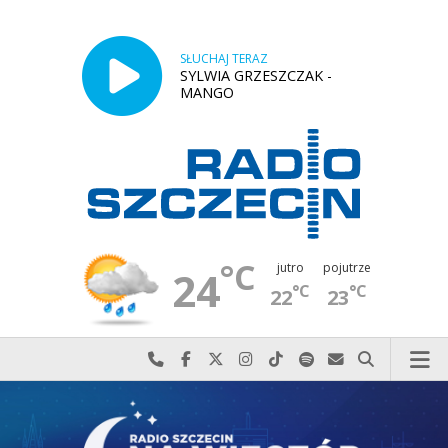
SŁUCHAJ TERAZ
SYLWIA GRZESZCZAK -
MANGO
°C
jutro
pojutrze
24
°C
°C
22
23
Najlepiej po prostu do nas zadzwoń
Odwiedź nas na Facebook-u
Odwiedź nas na X
Odwiedź nas na Instagram-ie
Odwiedź nas na TikTok-u
Szukaj nas na Spotify
Wyślij do nas w
Szukaj