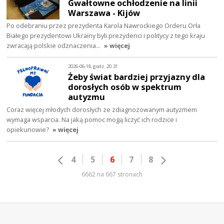
Gwałtowne ochłodzenie na linii
Warszawa - Kijów
Po odebraniu przez prezydenta Karola Nawrockiego Orderu Orła
Białego prezydentowi Ukrainy byli prezydenci i politycy z tego kraju
zwracają polskie odznaczenia…
» więcej
2026-06-18, godz. 20:31
Żeby świat bardziej przyjazny dla
dorosłych osób w spektrum
autyzmu
Coraz więcej młodych dorosłych ze zdiagnozowanym autyzmem
wymaga wsparcia. Na jaką pomoc mogą liczyć ich rodzice i
opiekunowie?
» więcej
4
5
6
7
8
6662 na 667 stronach