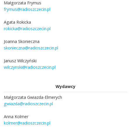
Małgorzata Frymus
frymus@radioszczecin.pl
Agata Rokicka
rokicka@radioszczecin.pl
Joanna Skonieczna
skonieczna@radioszczecin.pl
Janusz Wilczyński
wilczynski@radioszczecin.pl
Wydawcy
Małgorzata Gwiazda-Elmerych
gwiazda@radioszczecin.pl
Anna Kolmer
kolmer@radioszczecin.pl