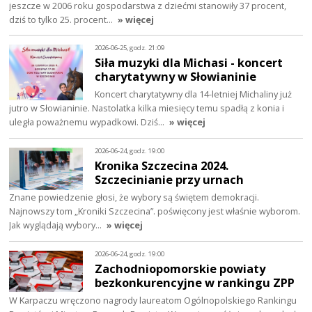
jeszcze w 2006 roku gospodarstwa z dziećmi stanowiły 37 procent,
dziś to tylko 25. procent…
» więcej
2026-06-25, godz. 21:09
Siła muzyki dla Michasi - koncert
charytatywny w Słowianinie
Koncert charytatywny dla 14-letniej Michaliny już
jutro w Słowianinie. Nastolatka kilka miesięcy temu spadłą z konia i
uległa poważnemu wypadkowi. Dziś…
» więcej
2026-06-24, godz. 19:00
Kronika Szczecina 2024.
Szczecinianie przy urnach
Znane powiedzenie głosi, że wybory są świętem demokracji.
Najnowszy tom „Kroniki Szczecina”. poświęcony jest właśnie wyborom.
Jak wyglądają wybory…
» więcej
2026-06-24, godz. 19:00
Zachodniopomorskie powiaty
bezkonkurencyjne w rankingu ZPP
W Karpaczu wręczono nagrody laureatom Ogólnopolskiego Rankingu