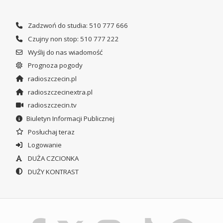
Zadzwoń do studia: 510 777 666
Czujny non stop: 510 777 222
Wyślij do nas wiadomość
Prognoza pogody
radioszczecin.pl
radioszczecinextra.pl
radioszczecin.tv
Biuletyn Informacji Publicznej
Posłuchaj teraz
Logowanie
DUŻA CZCIONKA
DUŻY KONTRAST