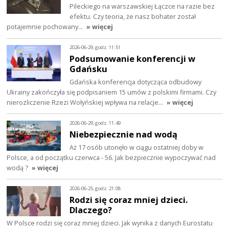
Pileckiego na warszawskiej Łączce na razie bez
efektu. Czy teoria, że nasz bohater został
potajemnie pochowany…
» więcej
2026-06-29, godz. 11:51
Podsumowanie konferencji w
Gdańsku
Gdańska konferencja dotycząca odbudowy
Ukrainy zakończyła się podpisaniem 15 umów z polskimi firmami. Czy
nierozliczenie Rzezi Wołyńskiej wpływa na relacje…
» więcej
2026-06-29, godz. 11:49
Niebezpiecznie nad wodą
Aż 17 osób utonęło w ciągu ostatniej doby w
Polsce, a od początku czerwca - 56. Jak bezpiecznie wypoczywać nad
wodą ?
» więcej
2026-06-25, godz. 21:08
Rodzi się coraz mniej dzieci.
Dlaczego?
W Polsce rodzi się coraz mniej dzieci. Jak wynika z danych Eurostatu