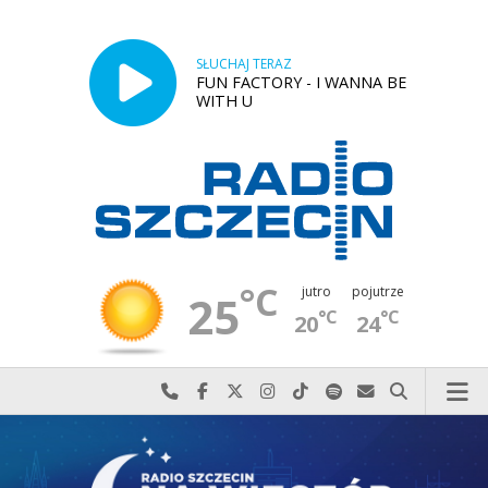
SŁUCHAJ TERAZ
FUN FACTORY - I WANNA BE
WITH U
°C
jutro
pojutrze
25
°C
°C
20
24
Najlepiej po prostu do nas zadzwoń
Odwiedź nas na Facebook-u
Odwiedź nas na X
Odwiedź nas na Instagram-ie
Odwiedź nas na TikTok-u
Szukaj nas na Spotify
Wyślij do nas w
Szukaj