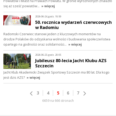
Powiatów i Miast na Prawach Powiatu. W gronie wyróżnionych znalazło
się aż sześć powiatów…
» więcej
2026-06-24, godz. 18:59
50. rocznica wydarzeń czerwcowych
w Radomiu
Radomski Czerwiec stanowi jeden z kluczowych momentów na
drodze Polaków do odzyskania wolności i budowania społeczeństwa
opartego na godności oraz solidarności…
» więcej
2026-06-23, godz. 20:05
Jubileusz 80-lecia Jacht Klubu AZS
Szczecin
Jacht Klub Akademicki Związek Sportowy Szczecin ma 80 lat. Dla kogo
jest dzis AZS?
» więcej
3
4
5
6
7
6659 na 666 stronach