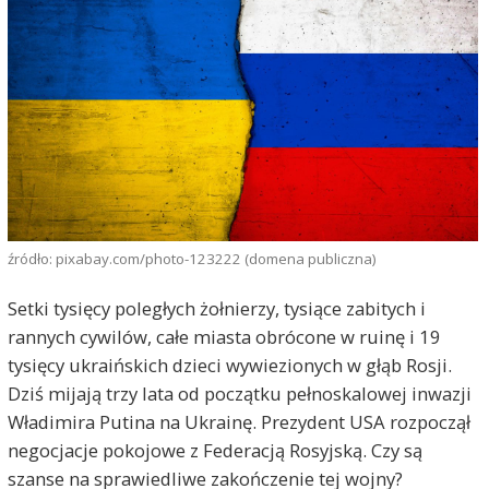
źródło: pixabay.com/photo-123222 (domena publiczna)
Setki tysięcy poległych żołnierzy, tysiące zabitych i
rannych cywilów, całe miasta obrócone w ruinę i 19
tysięcy ukraińskich dzieci wywiezionych w głąb Rosji.
Dziś mijają trzy lata od początku pełnoskalowej inwazji
Władimira Putina na Ukrainę. Prezydent USA rozpoczął
negocjacje pokojowe z Federacją Rosyjską. Czy są
szanse na sprawiedliwe zakończenie tej wojny?