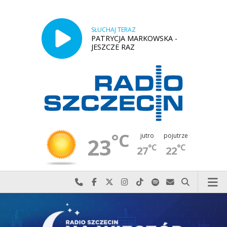
SŁUCHAJ TERAZ
PATRYCJA MARKOWSKA -
JESZCZE RAZ
°C
jutro
pojutrze
23
°C
°C
27
22
Najlepiej po prostu do nas zadzwoń
Odwiedź nas na Facebook-u
Odwiedź nas na X
Odwiedź nas na Instagram-ie
Odwiedź nas na TikTok-u
Szukaj nas na Spotify
Wyślij do nas w
Szukaj