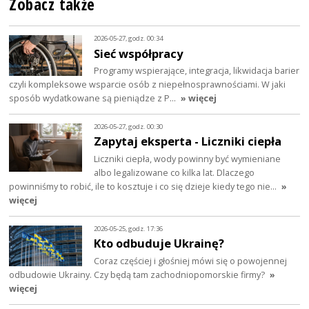
Zobacz także
2026-05-27, godz. 00:34
Sieć współpracy
Programy wspierające, integracja, likwidacja barier
czyli kompleksowe wsparcie osób z niepełnosprawnościami. W jaki
sposób wydatkowane są pieniądze z P…
» więcej
2026-05-27, godz. 00:30
Zapytaj eksperta - Liczniki ciepła
Liczniki ciepła, wody powinny być wymieniane
albo legalizowane co kilka lat. Dlaczego
powinniśmy to robić, ile to kosztuje i co się dzieje kiedy tego nie…
»
więcej
2026-05-25, godz. 17:36
Kto odbuduje Ukrainę?
Coraz częściej i głośniej mówi się o powojennej
odbudowie Ukrainy. Czy będą tam zachodniopomorskie firmy?
»
więcej