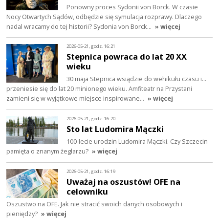
Ponowny proces Sydonii von Borck. W czasie
Nocy Otwartych Sądów, odbędzie się symulacja rozprawy. Dlaczego
nadal wracamy do tej historii? Sydonia von Borck…
» więcej
2026-05-21, godz. 16:21
Stepnica powraca do lat 20 XX
wieku
30 maja Stepnica wsiądzie do wehikułu czasu i…
przeniesie się do lat 20 minionego wieku. Amfiteatr na Przystani
zamieni się w wyjątkowe miejsce inspirowane…
» więcej
2026-05-21, godz. 16:20
Sto lat Ludomira Mączki
100-lecie urodzin Ludomira Mączki. Czy Szczecin
pamięta o znanym żeglarzu?
» więcej
2026-05-21, godz. 16:19
Uważaj na oszustów! OFE na
celowniku
Oszustwo na OFE. Jak nie stracić swoich danych osobowych i
pieniędzy?
» więcej