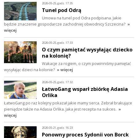
2026-05-25, godz. 17:35
Tunel pod Odrą
Umowa na tunel pod Odra podpisana. Jakie
będzie znaczenie gospodarcze zachodniej obwodnicy Szczecina?
»
więcej
2026-05-25, godz. 17:33
O czym pamiętać wysyłając dziecko
na kolonię?
Wakacje za rogiem, o czym powinniśmy pamiętać
wysyłając dzieci na kolonie?
» więcej
2026-05-25, godz. 17:32
ŁatwoGang wsparł zbiórkę Adasia
Orlika
ŁatwoGang po raz kolejny pokazał jakie mamy serca. Zebrał brakujące
pieniądze także na Adasia Orlika. Jaka jest recepta na sukces.
»
więcej
2026-05-21, godz. 16:23
Ponowny proces Sydonii von Borck