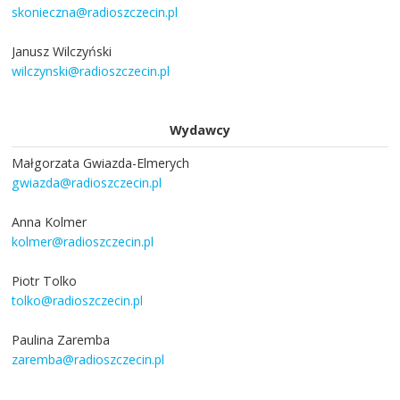
skonieczna@radioszczecin.pl
Janusz Wilczyński
wilczynski@radioszczecin.pl
Wydawcy
Małgorzata Gwiazda-Elmerych
gwiazda@radioszczecin.pl
Anna Kolmer
kolmer@radioszczecin.pl
Piotr Tolko
tolko@radioszczecin.pl
Paulina Zaremba
zaremba@radioszczecin.pl