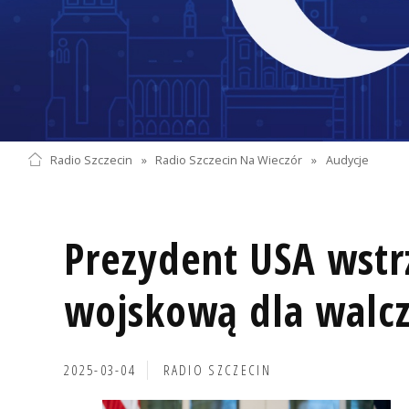
Radio Szczecin
»
Radio Szczecin Na Wieczór
»
Audycje
Prezydent USA wst
wojskową dla walcz
2025-03-04
RADIO SZCZECIN