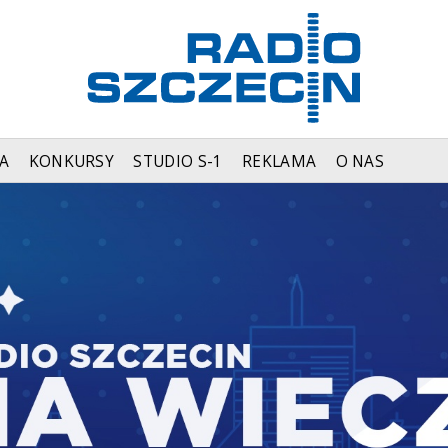
A
KONKURSY
STUDIO S-1
REKLAMA
O NAS