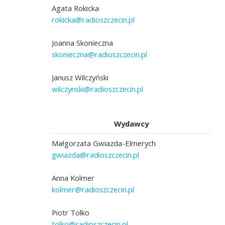
Agata Rokicka
rokicka@radioszczecin.pl
Joanna Skonieczna
skonieczna@radioszczecin.pl
Janusz Wilczyński
wilczynski@radioszczecin.pl
Wydawcy
Małgorzata Gwiazda-Elmerych
gwiazda@radioszczecin.pl
Anna Kolmer
kolmer@radioszczecin.pl
Piotr Tolko
tolko@radioszczecin.pl