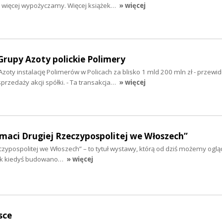
o więcej wypożyczamy. Więcej książek…
» więcej
Grupy Azoty polickie Polimery
zoty instalację Polimerów w Policach za blisko 1 mld 200 mln zł - przewid
zedaży akcji spółki. - Ta transakcja…
» więcej
aci Drugiej Rzeczypospolitej we Włoszech”
zypospolitej we Włoszech” – to tytuł wystawy, którą od dziś możemy ogl
Jak kiedyś budowano…
» więcej
sce