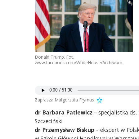
Donald Trump. Fot.
www.facebook.com/WhiteHouse/Archiwum
Zaprasza Małgorzata Frymus
dr Barbara Patlewicz
– specjalistka ds
Szczeciński
dr Przemysław Biskup
– ekspert w Pol
w Szkole Głównej Handlowej w Warszawi