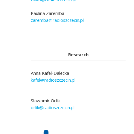
Paulina Zaremba
zaremba@radioszczecin.pl
Research
Anna Kafel-Dalecka
kafel@radioszczecin.pl
Sławomir Orlik
orlik@radioszczecin.pl