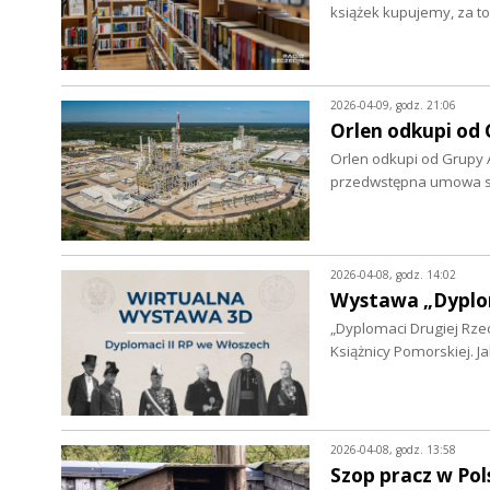
książek kupujemy, za t
2026-04-09, godz. 21:06
Orlen odkupi od 
Orlen odkupi od Grupy A
przedwstępna umowa spr
2026-04-08, godz. 14:02
Wystawa „Dyplom
„Dyplomaci Drugiej Rzec
Książnicy Pomorskiej. 
2026-04-08, godz. 13:58
Szop pracz w Pol