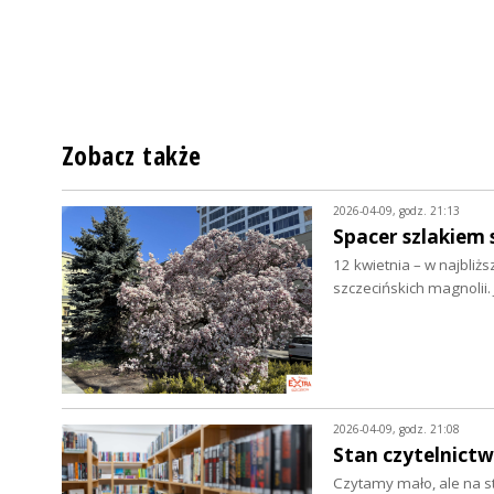
Zobacz także
2026-04-09, godz. 21:13
Spacer szlakiem 
12 kwietnia – w najbliż
szczecińskich magnolii. 
2026-04-09, godz. 21:08
Stan czytelnictwa
Czytamy mało, ale na s