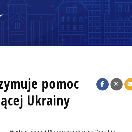
rzymuje pomoc
ącej Ukrainy
Według agencji Bloomberg decyzja Donalda