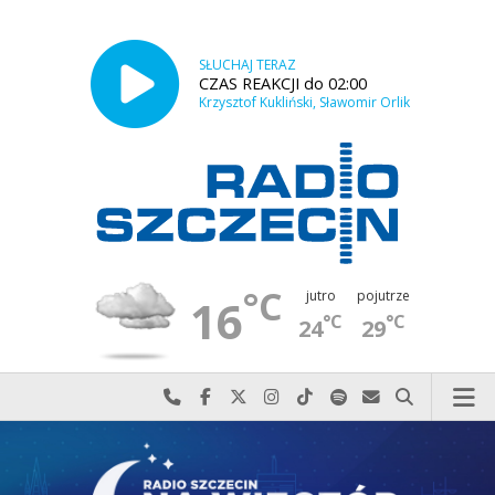
SŁUCHAJ TERAZ
CZAS REAKCJI do 02:00
Krzysztof Kukliński, Sławomir Orlik
°C
jutro
pojutrze
16
°C
°C
24
29
Najlepiej po prostu do nas zadzwoń
Odwiedź nas na Facebook-u
Odwiedź nas na X
Odwiedź nas na Instagram-ie
Odwiedź nas na TikTok-u
Szukaj nas na Spotify
Wyślij do nas w
Szukaj