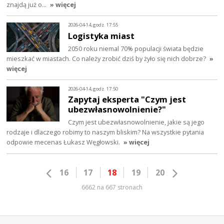
znajdą już o…
» więcej
2026-04-14, godz. 17:55
Logistyka miast
2050 roku niemal 70% populacji świata będzie
mieszkać w miastach. Co należy zrobić dziś by żyło się nich dobrze?
»
więcej
2026-04-14, godz. 17:50
Zapytaj eksperta "Czym jest
ubezwłasnowolnienie?"
Czym jest ubezwłasnowolnienie, jakie są jego
rodzaje i dlaczego robimy to naszym bliskim? Na wszystkie pytania
odpowie mecenas Łukasz Węgłowski.
» więcej
16
17
18
19
20
6662 na 667 stronach