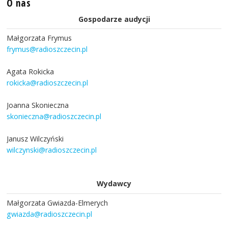
O nas
Gospodarze audycji
Małgorzata Frymus
frymus@radioszczecin.pl
Agata Rokicka
rokicka@radioszczecin.pl
Joanna Skonieczna
skonieczna@radioszczecin.pl
Janusz Wilczyński
wilczynski@radioszczecin.pl
Wydawcy
Małgorzata Gwiazda-Elmerych
gwiazda@radioszczecin.pl