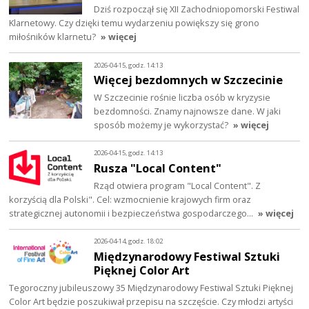
Dziś rozpoczął się XII Zachodniopomorski Festiwal
Klarnetowy. Czy dzięki temu wydarzeniu powiększy się grono
miłośników klarnetu?
» więcej
2026-04-15, godz. 14:13
Więcej bezdomnych w Szczecinie
W Szczecinie rośnie liczba osób w kryzysie
bezdomności. Znamy najnowsze dane. W jaki
sposób możemy je wykorzystać?
» więcej
2026-04-15, godz. 14:13
Rusza "Local Content"
Rząd otwiera program "Local Content". Z
korzyścią dla Polski". Cel: wzmocnienie krajowych firm oraz
strategicznej autonomii i bezpieczeństwa gospodarczego…
» więcej
2026-04-14, godz. 18:02
Międzynarodowy Festiwal Sztuki
Pięknej Color Art
Tegoroczny jubileuszowy 35 Międzynarodowy Festiwal Sztuki Pięknej
Color Art będzie poszukiwał przepisu na szczęście. Czy młodzi artyści