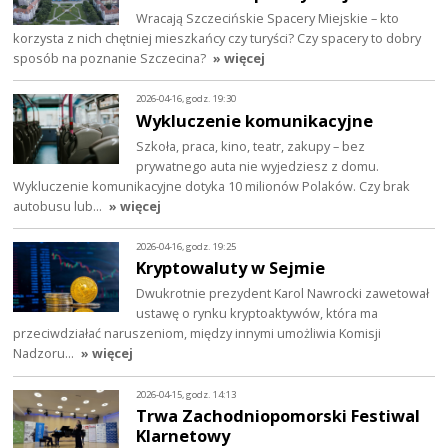
Wracają Szczecińskie Spacery Miejskie – kto
korzysta z nich chętniej mieszkańcy czy turyści? Czy spacery to dobry
sposób na poznanie Szczecina?
» więcej
2026-04-16, godz. 19:30
Wykluczenie komunikacyjne
Szkoła, praca, kino, teatr, zakupy – bez
prywatnego auta nie wyjedziesz z domu.
Wykluczenie komunikacyjne dotyka 10 milionów Polaków. Czy brak
autobusu lub…
» więcej
2026-04-16, godz. 19:25
Kryptowaluty w Sejmie
Dwukrotnie prezydent Karol Nawrocki zawetował
ustawę o rynku kryptoaktywów, która ma
przeciwdziałać naruszeniom, między innymi umożliwia Komisji
Nadzoru…
» więcej
2026-04-15, godz. 14:13
Trwa Zachodniopomorski Festiwal
Klarnetowy