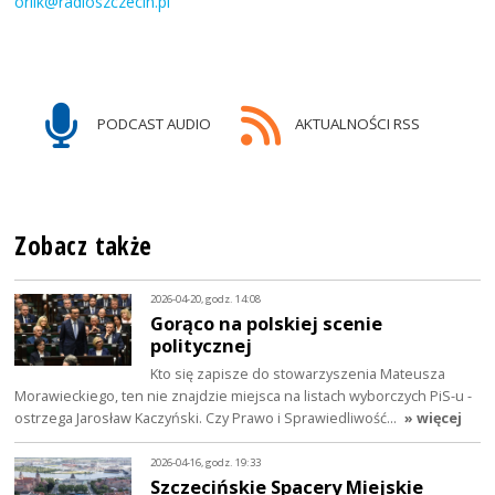
orlik@radioszczecin.pl
PODCAST AUDIO
AKTUALNOŚCI RSS
Zobacz także
2026-04-20, godz. 14:08
Gorąco na polskiej scenie
politycznej
Kto się zapisze do stowarzyszenia Mateusza
Morawieckiego, ten nie znajdzie miejsca na listach wyborczych PiS-u -
ostrzega Jarosław Kaczyński. Czy Prawo i Sprawiedliwość…
» więcej
2026-04-16, godz. 19:33
Szczecińskie Spacery Miejskie