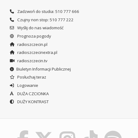
Zadzwoń do studia: 510 777 666
Czujny non stop: 510 777 222
Wyślij do nas wiadomość
Prognoza pogody
radioszczecin.pl
radioszczecinextra.pl
radioszczecin.tv
Biuletyn Informacji Publicznej
Posłuchaj teraz
Logowanie
DUŻA CZCIONKA
DUŻY KONTRAST