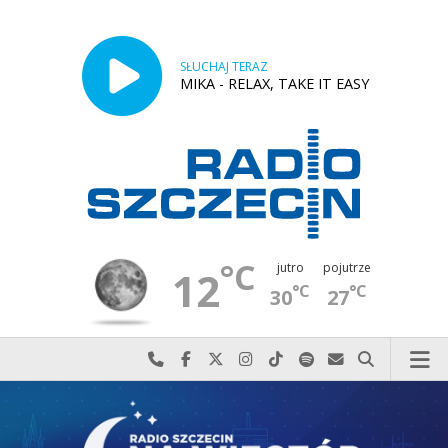
SŁUCHAJ TERAZ
MIKA - RELAX, TAKE IT EASY
°C
jutro
pojutrze
12
°C
°C
30
27
Najlepiej po prostu do nas zadzwoń
Odwiedź nas na Facebook-u
Odwiedź nas na X
Odwiedź nas na Instagram-ie
Odwiedź nas na TikTok-u
Szukaj nas na Spotify
Wyślij do nas w
Szukaj