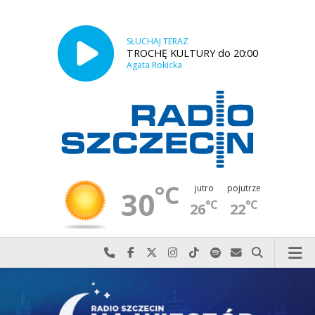
SŁUCHAJ TERAZ
TROCHĘ KULTURY do 20:00
Agata Rokicka
°C
jutro
pojutrze
30
°C
°C
26
22
Najlepiej po prostu do nas zadzwoń
Odwiedź nas na Facebook-u
Odwiedź nas na X
Odwiedź nas na Instagram-ie
Odwiedź nas na TikTok-u
Szukaj nas na Spotify
Wyślij do nas w
Szukaj