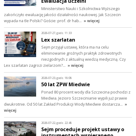
Ewaluacja uczelni
Ministerstwo Nauki i Szkolnictwa Wyższego
zakończyło ewaluację jakości działalności naukowej. Jak Szczecin
wypada na tle Polski? Goście: prof. dr hab…
» więcej
2026-07-27, godz. 11:33
Lex szarlatan
Sejm przyjął ustawę, która ma na celu
eliminowanie groźnych praktyk zdrowotnych
niezgodnych z aktualną wiedzą medyczną. Czy
Lex szarlatan zagrozi zielarzom?…
» więcej
2026-07-23, godz. 18:08
50 lat ZPW Miedwie
Ponad 80 procent wody dla Szczecina pochodzi z
Miedwia. Jezioro Szczecinianie wypili już prawie
dwukrotnie. Od 50 lat Zakład Produkcji Wody Miedwie dostarcza…
»
więcej
2026-07-22, godz. 22:48
Sejm proceduje projekt ustawy o
instrumentach wspieranego