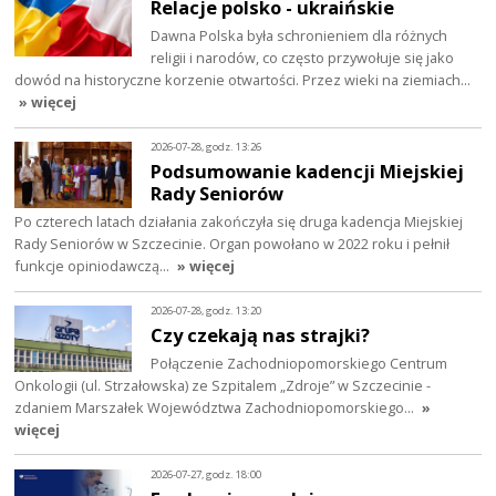
Relacje polsko - ukraińskie
Dawna Polska była schronieniem dla różnych
religii i narodów, co często przywołuje się jako
dowód na historyczne korzenie otwartości. Przez wieki na ziemiach…
» więcej
2026-07-28, godz. 13:26
Podsumowanie kadencji Miejskiej
Rady Seniorów
Po czterech latach działania zakończyła się druga kadencja Miejskiej
Rady Seniorów w Szczecinie. Organ powołano w 2022 roku i pełnił
funkcje opiniodawczą…
» więcej
2026-07-28, godz. 13:20
Czy czekają nas strajki?
Połączenie Zachodniopomorskiego Centrum
Onkologii (ul. Strzałowska) ze Szpitalem „Zdroje” w Szczecinie -
zdaniem Marszałek Województwa Zachodniopomorskiego…
»
więcej
2026-07-27, godz. 18:00