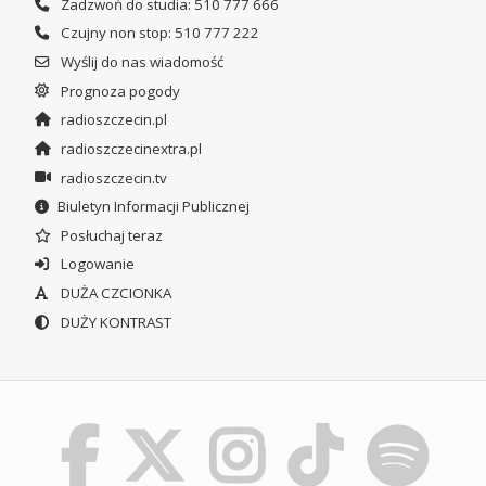
Zadzwoń do studia: 510 777 666
Czujny non stop: 510 777 222
Wyślij do nas wiadomość
Prognoza pogody
radioszczecin.pl
radioszczecinextra.pl
radioszczecin.tv
Biuletyn Informacji Publicznej
Posłuchaj teraz
Logowanie
DUŻA CZCIONKA
DUŻY KONTRAST