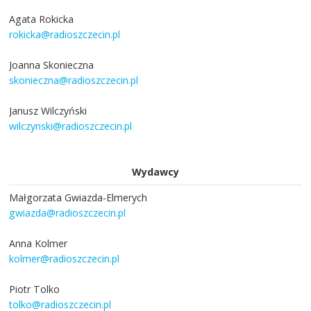
Agata Rokicka
rokicka@radioszczecin.pl
Joanna Skonieczna
skonieczna@radioszczecin.pl
Janusz Wilczyński
wilczynski@radioszczecin.pl
Wydawcy
Małgorzata Gwiazda-Elmerych
gwiazda@radioszczecin.pl
Anna Kolmer
kolmer@radioszczecin.pl
Piotr Tolko
tolko@radioszczecin.pl