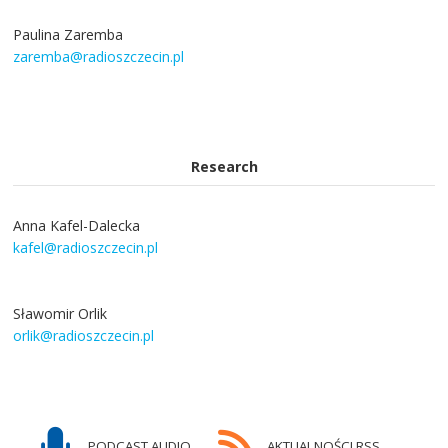
Paulina Zaremba
zaremba@radioszczecin.pl
Research
Anna Kafel-Dalecka
kafel@radioszczecin.pl
Sławomir Orlik
orlik@radioszczecin.pl
PODCAST AUDIO
AKTUALNOŚCI RSS