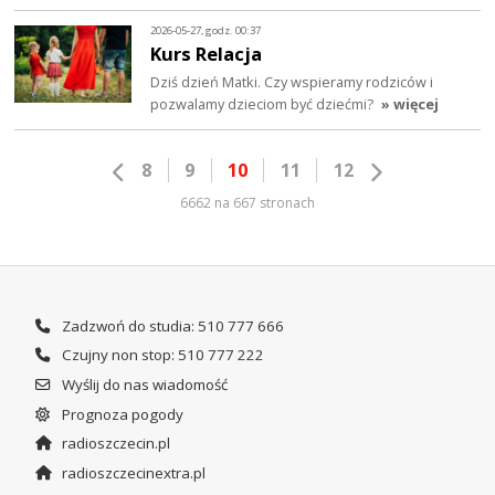
2026-05-27, godz. 00:37
Kurs Relacja
Dziś dzień Matki. Czy wspieramy rodziców i
pozwalamy dzieciom być dziećmi?
» więcej
8
9
10
11
12
6662 na 667 stronach
Zadzwoń do studia: 510 777 666
Czujny non stop: 510 777 222
Wyślij do nas wiadomość
Prognoza pogody
radioszczecin.pl
radioszczecinextra.pl