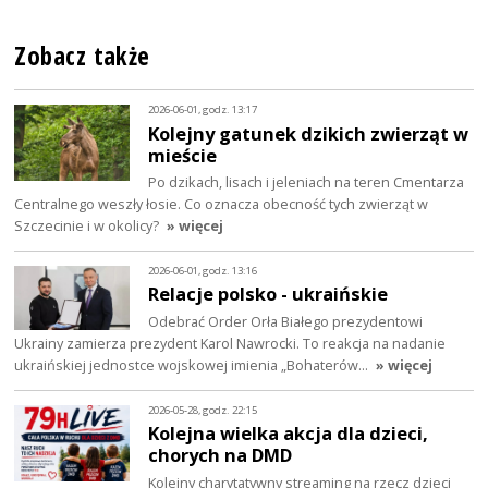
Zobacz także
2026-06-01, godz. 13:17
Kolejny gatunek dzikich zwierząt w
mieście
Po dzikach, lisach i jeleniach na teren Cmentarza
Centralnego weszły łosie. Co oznacza obecność tych zwierząt w
Szczecinie i w okolicy?
» więcej
2026-06-01, godz. 13:16
Relacje polsko - ukraińskie
Odebrać Order Orła Białego prezydentowi
Ukrainy zamierza prezydent Karol Nawrocki. To reakcja na nadanie
ukraińskiej jednostce wojskowej imienia „Bohaterów…
» więcej
2026-05-28, godz. 22:15
Kolejna wielka akcja dla dzieci,
chorych na DMD
Kolejny charytatywny streaming na rzecz dzieci