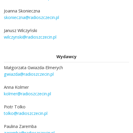
Joanna Skonieczna
skonieczna@radioszczecin.pl
Janusz Wilczyński
wilczynski@radioszczecin.pl
Wydawcy
Małgorzata Gwiazda-Elmerych
gwiazda@radioszczecin.pl
Anna Kolmer
kolmer@radioszczecin.pl
Piotr Tolko
tolko@radioszczecin.pl
Paulina Zaremba
zaremba@radioszczecin.pl