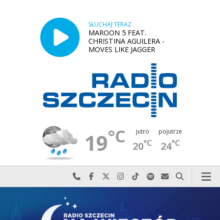
SŁUCHAJ TERAZ
MAROON 5 FEAT.
CHRISTINA AGUILERA -
MOVES LIKE JAGGER
°C
jutro
pojutrze
19
°C
°C
20
24
Najlepiej po prostu do nas zadzwoń
Odwiedź nas na Facebook-u
Odwiedź nas na X
Odwiedź nas na Instagram-ie
Odwiedź nas na TikTok-u
Szukaj nas na Spotify
Wyślij do nas w
Szukaj