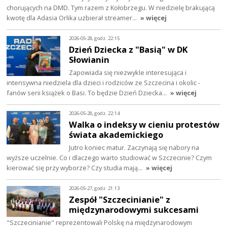
chorujących na DMD. Tym razem z Kołobrzegu. W niedzielę brakującą
kwotę dla Adasia Orlika uzbierał streamer…
» więcej
2026-05-28, godz. 22:15
Dzień Dziecka z "Basią" w DK
Słowianin
Zapowiada się niezwykle interesująca i
intensywna niedziela dla dzieci i rodziców ze Szczecina i okolic -
fanów serii książek o Basi. To będzie Dzień Dziecka…
» więcej
2026-05-28, godz. 22:14
Walka o indeksy w cieniu protestów
świata akademickiego
Jutro koniec matur. Zaczynają się nabory na
wyższe uczelnie. Co i dlaczego warto studiować w Szczecinie? Czym
kierować się przy wyborze? Czy studia mają…
» więcej
2026-05-27, godz. 21:13
Zespół "Szczecinianie" z
międzynarodowymi sukcesami
"Szczecinianie" reprezentowali Polskę na międzynarodowym