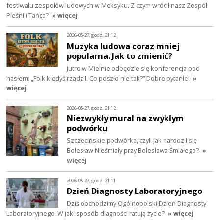
festiwalu zespołów ludowych w Meksyku. Z czym wrócił nasz Zespół
Pieśni i Tańca?
» więcej
2026-05-27, godz. 21:12
Muzyka ludowa coraz mniej
popularna. Jak to zmienić?
Jutro w Mielnie odbędzie się konferencja pod
hasłem: „Folk kiedyś rządził. Co poszło nie tak?” Dobre pytanie!
»
więcej
2026-05-27, godz. 21:12
Niezwykły mural na zwykłym
podwórku
Szczecińskie podwórka, czyli jak narodził się
Bolesław Nieśmiały przy Bolesława Śmiałego?
»
więcej
2026-05-27, godz. 21:11
Dzień Diagnosty Laboratoryjnego
Dziś obchodzimy Ogólnopolski Dzień Diagnosty
Laboratoryjnego. W jaki sposób diagności ratują życie?
» więcej