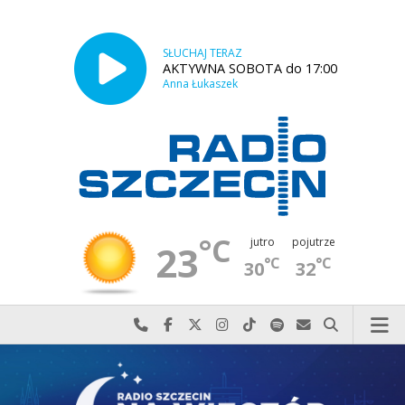
SŁUCHAJ TERAZ
AKTYWNA SOBOTA do 17:00
Anna Łukaszek
°C
jutro
pojutrze
23
°C
°C
30
32
Najlepiej po prostu do nas zadzwoń
Odwiedź nas na Facebook-u
Odwiedź nas na X
Odwiedź nas na Instagram-ie
Odwiedź nas na TikTok-u
Szukaj nas na Spotify
Wyślij do nas w
Szukaj