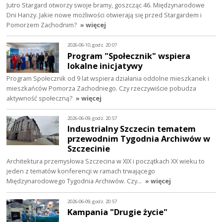
Jutro Stargard otworzy swoje bramy, goszcząc 46. Międzynarodowe
Dni Hanzy. Jakie nowe możliwości otwierają się przed Stargardem i
Pomorzem Zachodnim?
» więcej
2026-06-10, godz. 20:07
Program "Społecznik" wspiera
lokalne inicjatywy
Program Społecznik od 9 lat wspiera działania oddolne mieszkanek i
mieszkańców Pomorza Zachodniego. Czy rzeczywiście pobudza
aktywność społeczną?
» więcej
2026-06-09, godz. 20:57
Industrialny Szczecin tematem
przewodnim Tygodnia Archiwów w
Szczecinie
Architektura przemysłowa Szczecina w XIX i początkach XX wieku to
jeden z tematów konferencji w ramach trwającego
Międzynarodowego Tygodnia Archiwów. Czy…
» więcej
2026-06-09, godz. 20:57
Kampania "Drugie życie"