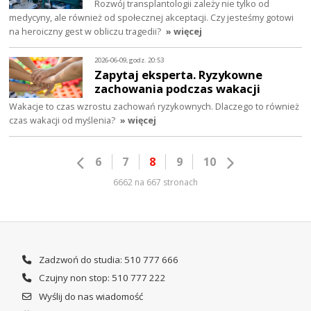
Rozwój transplantologii zależy nie tylko od
medycyny, ale również od społecznej akceptacji. Czy jesteśmy gotowi
na heroiczny gest w obliczu tragedii?
» więcej
2026-06-09, godz. 20:53
Zapytaj eksperta. Ryzykowne
zachowania podczas wakacji
Wakacje to czas wzrostu zachowań ryzykownych. Dlaczego to również
czas wakacji od myślenia?
» więcej
6
7
8
9
10
6662 na 667 stronach
Zadzwoń do studia: 510 777 666
Czujny non stop: 510 777 222
Wyślij do nas wiadomość