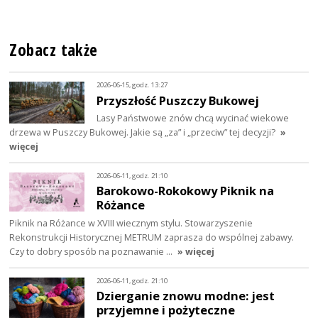
Zobacz także
2026-06-15, godz. 13:27
Przyszłość Puszczy Bukowej
Lasy Państwowe znów chcą wycinać wiekowe
drzewa w Puszczy Bukowej. Jakie są „za” i „przeciw” tej decyzji?
»
więcej
2026-06-11, godz. 21:10
Barokowo-Rokokowy Piknik na
Różance
Piknik na Różance w XVIII wiecznym stylu. Stowarzyszenie
Rekonstrukcji Historycznej METRUM zaprasza do wspólnej zabawy.
Czy to dobry sposób na poznawanie …
» więcej
2026-06-11, godz. 21:10
Dzierganie znowu modne: jest
przyjemne i pożyteczne