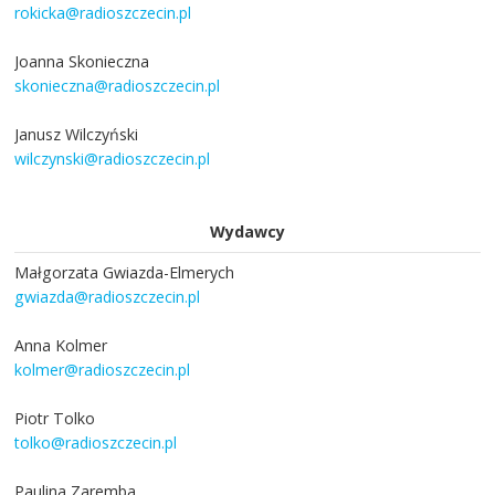
rokicka@radioszczecin.pl
Joanna Skonieczna
skonieczna@radioszczecin.pl
Janusz Wilczyński
wilczynski@radioszczecin.pl
Wydawcy
Małgorzata Gwiazda-Elmerych
gwiazda@radioszczecin.pl
Anna Kolmer
kolmer@radioszczecin.pl
Piotr Tolko
tolko@radioszczecin.pl
Paulina Zaremba