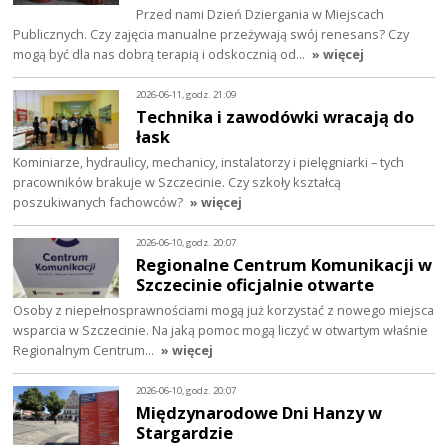
Przed nami Dzień Dziergania w Miejscach
Publicznych. Czy zajęcia manualne przeżywają swój renesans? Czy
mogą być dla nas dobrą terapią i odskocznią od…
» więcej
2026-06-11, godz. 21:09
Technika i zawodówki wracają do
łask
Kominiarze, hydraulicy, mechanicy, instalatorzy i pielęgniarki – tych
pracowników brakuje w Szczecinie. Czy szkoły kształcą
poszukiwanych fachowców?
» więcej
2026-06-10, godz. 20:07
Regionalne Centrum Komunikacji w
Szczecinie oficjalnie otwarte
Osoby z niepełnosprawnościami mogą już korzystać z nowego miejsca
wsparcia w Szczecinie. Na jaką pomoc mogą liczyć w otwartym właśnie
Regionalnym Centrum…
» więcej
2026-06-10, godz. 20:07
Międzynarodowe Dni Hanzy w
Stargardzie