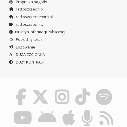
Prognoza pogody
radioszczecin.pl
radioszczecinextra.pl
radioszczecin.tv
Biuletyn Informacji Publicznej
Posłuchaj teraz
Logowanie
DUŻA CZCIONKA
DUŻY KONTRAST