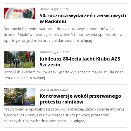
2026-06-24, godz. 18:59
50. rocznica wydarzeń czerwcowych
w Radomiu
Radomski Czerwiec stanowi jeden z kluczowych momentów na
drodze Polaków do odzyskania wolności i budowania społeczeństwa
opartego na godności oraz solidarności…
» więcej
2026-06-23, godz. 20:05
Jubileusz 80-lecia Jacht Klubu AZS
Szczecin
Jacht Klub Akademicki Związek Sportowy Szczecin ma 80 lat. Dla kogo
jest dzis AZS?
» więcej
2026-06-23, godz. 20:04
Kontrowersje wokół przerwanego
protestu rolników
Przywrócenie opłacalności produkcji rolniczej, zablokowanie importu
żywności z Ukrainy i krajów Mercosuru to powody protestów
rolniczych. Czy zachodniopomorscy…
» więcej