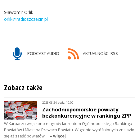
Sławomir Orlik
orlik@radioszczecin.pl
PODCAST AUDIO
AKTUALNOŚCI RSS
Zobacz także
2026-06-24, godz. 19:00
Zachodniopomorskie powiaty
bezkonkurencyjne w rankingu ZPP
W Karpaczu wręczono nagrody laureatom Ogólnopolskiego Rankingu
Powiatów i Miast na Prawach Powiatu. W gronie wyróżnionych znalazło
się aż sześć powiatów…
» więcej