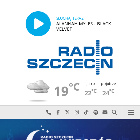
SŁUCHAJ TERAZ
ALANNAH MYLES - BLACK
VELVET
°C
jutro
pojutrze
19
°C
°C
22
24
Najlepiej po prostu do nas zadzwoń
Odwiedź nas na Facebook-u
Odwiedź nas na X
Odwiedź nas na Instagram-ie
Odwiedź nas na TikTok-u
Szukaj nas na Spotify
Wyślij do nas w
Szukaj