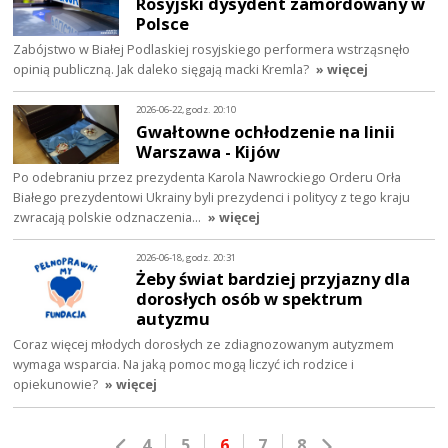
Rosyjski dysydent zamordowany w
Polsce
Zabójstwo w Białej Podlaskiej rosyjskiego performera wstrząsnęło
opinią publiczną. Jak daleko sięgają macki Kremla?
» więcej
2026-06-22, godz. 20:10
Gwałtowne ochłodzenie na linii
Warszawa - Kijów
Po odebraniu przez prezydenta Karola Nawrockiego Orderu Orła
Białego prezydentowi Ukrainy byli prezydenci i politycy z tego kraju
zwracają polskie odznaczenia…
» więcej
2026-06-18, godz. 20:31
Żeby świat bardziej przyjazny dla
dorosłych osób w spektrum
autyzmu
Coraz więcej młodych dorosłych ze zdiagnozowanym autyzmem
wymaga wsparcia. Na jaką pomoc mogą liczyć ich rodzice i
opiekunowie?
» więcej
4
5
6
7
8