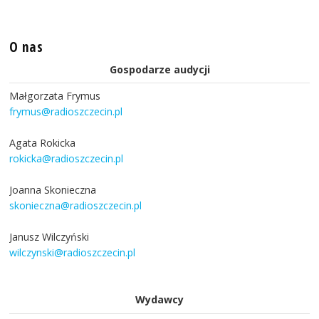
O nas
Gospodarze audycji
Małgorzata Frymus
frymus@radioszczecin.pl
Agata Rokicka
rokicka@radioszczecin.pl
Joanna Skonieczna
skonieczna@radioszczecin.pl
Janusz Wilczyński
wilczynski@radioszczecin.pl
Wydawcy