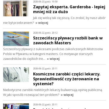
2026-06-23, godz. 19:59
Zapytaj eksperta. Garderoba - lepiej
mniej niż za dużo
Jak cię widzą tak cię piszą. Co zrobić, by nasz ubiór
nie był przebraniem?
» więcej
2026-06-22, godz. 20:12
Szczecińscy pływacy rozbili bank w
zawodach Masters
Szczecińscy pływacy z sukcesami podczas zakończonych Mistrzostw
Polski w Pływaniu w kategorii masters. Co motywuje starszych
zawodników do ciężkich tre…
» więcej
2026-06-22, godz. 20:11
Kosmiczne zarobki części lekarzy.
Sprawiedliwość czy żerowanie na
systemie?
Niebotyczne zarobki niektórych lekarzy bulwersują opinię publiczną.
W jaki sposób rozwiązać ten problem?
» więcej
2026-06-22, godz. 20:11