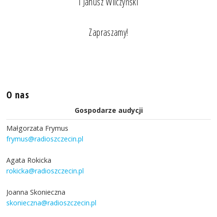
i Janusz Wilczyński
Zapraszamy!
O nas
Gospodarze audycji
Małgorzata Frymus
frymus@radioszczecin.pl
Agata Rokicka
rokicka@radioszczecin.pl
Joanna Skonieczna
skonieczna@radioszczecin.pl