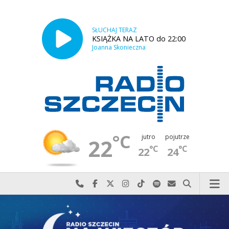
SŁUCHAJ TERAZ
KSIĄŻKA NA LATO do 22:00
Joanna Skonieczna
°C
jutro
pojutrze
22
°C
°C
22
24
Najlepiej po prostu do nas zadzwoń
Odwiedź nas na Facebook-u
Odwiedź nas na X
Odwiedź nas na Instagram-ie
Odwiedź nas na TikTok-u
Szukaj nas na Spotify
Wyślij do nas w
Szukaj