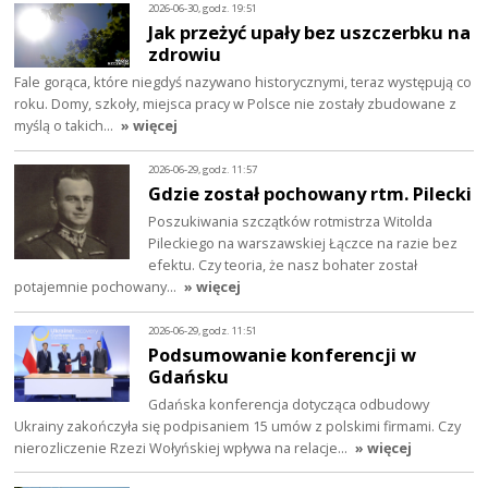
2026-06-30, godz. 19:51
Jak przeżyć upały bez uszczerbku na
zdrowiu
Fale gorąca, które niegdyś nazywano historycznymi, teraz występują co
roku. Domy, szkoły, miejsca pracy w Polsce nie zostały zbudowane z
myślą o takich…
» więcej
2026-06-29, godz. 11:57
Gdzie został pochowany rtm. Pilecki
Poszukiwania szczątków rotmistrza Witolda
Pileckiego na warszawskiej Łączce na razie bez
efektu. Czy teoria, że nasz bohater został
potajemnie pochowany…
» więcej
2026-06-29, godz. 11:51
Podsumowanie konferencji w
Gdańsku
Gdańska konferencja dotycząca odbudowy
Ukrainy zakończyła się podpisaniem 15 umów z polskimi firmami. Czy
nierozliczenie Rzezi Wołyńskiej wpływa na relacje…
» więcej