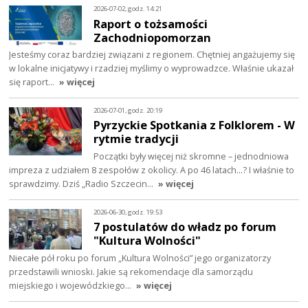
2026-07-02, godz. 14:21
Raport o tożsamości
Zachodniopomorzan
Jesteśmy coraz bardziej związani z regionem. Chętniej angażujemy się
w lokalne inicjatywy i rzadziej myślimy o wyprowadzce. Właśnie ukazał
się raport…
» więcej
2026-07-01, godz. 20:19
Pyrzyckie Spotkania z Folklorem - W
rytmie tradycji
Początki były więcej niż skromne – jednodniowa
impreza z udziałem 8 zespołów z okolicy. A po 46 latach…? I właśnie to
sprawdzimy. Dziś „Radio Szczecin…
» więcej
2026-06-30, godz. 19:53
7 postulatów do władz po forum
"Kultura Wolności"
Niecałe pół roku po forum „Kultura Wolności” jego organizatorzy
przedstawili wnioski. Jakie są rekomendacje dla samorządu
miejskiego i wojewódzkiego…
» więcej