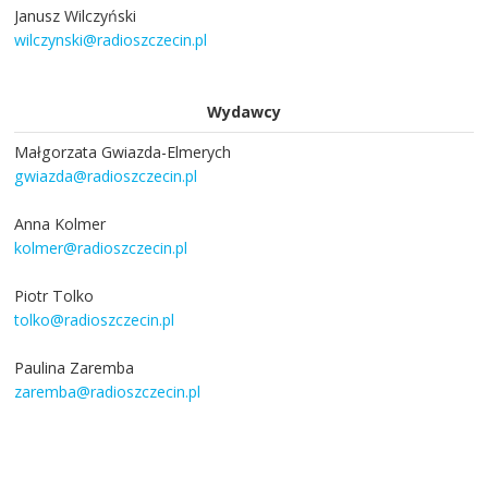
Janusz Wilczyński
wilczynski@radioszczecin.pl
Wydawcy
Małgorzata Gwiazda-Elmerych
gwiazda@radioszczecin.pl
Anna Kolmer
kolmer@radioszczecin.pl
Piotr Tolko
tolko@radioszczecin.pl
Paulina Zaremba
zaremba@radioszczecin.pl