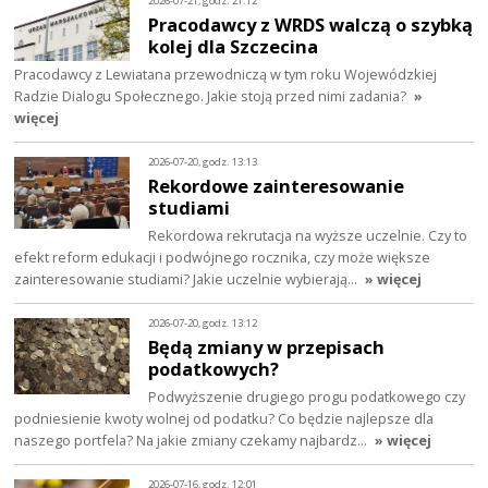
2026-07-21, godz. 21:12
Pracodawcy z WRDS walczą o szybką
kolej dla Szczecina
Pracodawcy z Lewiatana przewodniczą w tym roku Wojewódzkiej
Radzie Dialogu Społecznego. Jakie stoją przed nimi zadania?
»
więcej
2026-07-20, godz. 13:13
Rekordowe zainteresowanie
studiami
Rekordowa rekrutacja na wyższe uczelnie. Czy to
efekt reform edukacji i podwójnego rocznika, czy może większe
zainteresowanie studiami? Jakie uczelnie wybierają…
» więcej
2026-07-20, godz. 13:12
Będą zmiany w przepisach
podatkowych?
Podwyższenie drugiego progu podatkowego czy
podniesienie kwoty wolnej od podatku? Co będzie najlepsze dla
naszego portfela? Na jakie zmiany czekamy najbardz…
» więcej
2026-07-16, godz. 12:01