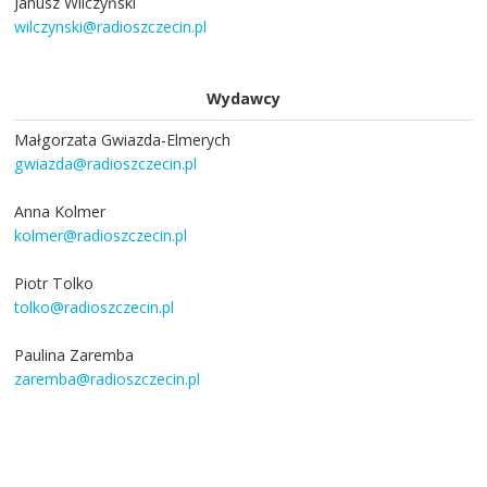
Janusz Wilczyński
wilczynski@radioszczecin.pl
Wydawcy
Małgorzata Gwiazda-Elmerych
gwiazda@radioszczecin.pl
Anna Kolmer
kolmer@radioszczecin.pl
Piotr Tolko
tolko@radioszczecin.pl
Paulina Zaremba
zaremba@radioszczecin.pl