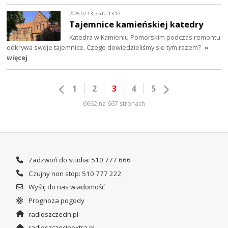
2026-07-13, godz. 13:17
Tajemnice kamieńskiej katedry
Katedra w Kamieniu Pomorskim podczas remontu
odkrywa swoje tajemnice. Czego dowiedzieliśmy sie tym razem?
»
więcej
1
2
3
4
5
6662 na 667 stronach
Zadzwoń do studia: 510 777 666
Czujny non stop: 510 777 222
Wyślij do nas wiadomość
Prognoza pogody
radioszczecin.pl
radioszczecinextra.pl