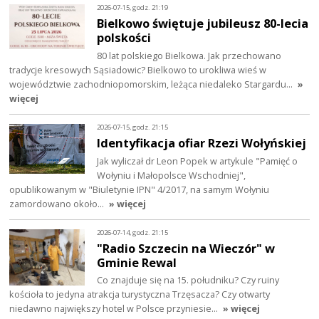
2026-07-15, godz. 21:19
Bielkowo świętuje jubileusz 80-lecia
polskości
80 lat polskiego Bielkowa. Jak przechowano
tradycje kresowych Sąsiadowic? Bielkowo to urokliwa wieś w
województwie zachodniopomorskim, leżąca niedaleko Stargardu…
»
więcej
2026-07-15, godz. 21:15
Identyfikacja ofiar Rzezi Wołyńskiej
Jak wyliczał dr Leon Popek w artykule "Pamięć o
Wołyniu i Małopolsce Wschodniej",
opublikowanym w "Biuletynie IPN" 4/2017, na samym Wołyniu
zamordowano około…
» więcej
2026-07-14, godz. 21:15
"Radio Szczecin na Wieczór" w
Gminie Rewal
Co znajduje się na 15. południku? Czy ruiny
kościoła to jedyna atrakcja turystyczna Trzęsacza? Czy otwarty
niedawno największy hotel w Polsce przyniesie…
» więcej