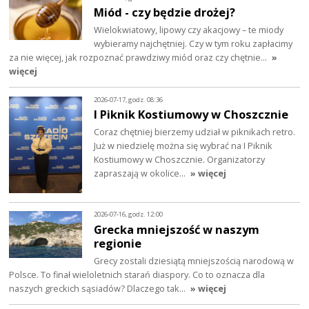
Miód - czy będzie drożej?
Wielokwiatowy, lipowy czy akacjowy – te miody
wybieramy najchętniej. Czy w tym roku zapłacimy
za nie więcej, jak rozpoznać prawdziwy miód oraz czy chętnie…
»
więcej
2026-07-17, godz. 08:36
I Piknik Kostiumowy w Choszcznie
Coraz chętniej bierzemy udział w piknikach retro.
Już w niedzielę można się wybrać na I Piknik
Kostiumowy w Choszcznie. Organizatorzy
zapraszają w okolice…
» więcej
2026-07-16, godz. 12:00
Grecka mniejszość w naszym
regionie
Grecy zostali dziesiątą mniejszością narodową w
Polsce. To finał wieloletnich starań diaspory. Co to oznacza dla
naszych greckich sąsiadów? Dlaczego tak…
» więcej