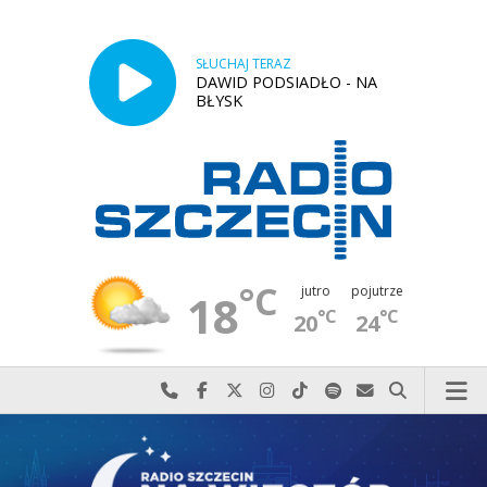
SŁUCHAJ TERAZ
DAWID PODSIADŁO - NA
BŁYSK
°C
jutro
pojutrze
18
°C
°C
20
24
Najlepiej po prostu do nas zadzwoń
Odwiedź nas na Facebook-u
Odwiedź nas na X
Odwiedź nas na Instagram-ie
Odwiedź nas na TikTok-u
Szukaj nas na Spotify
Wyślij do nas w
Szukaj