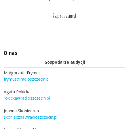
Zapraszamy!
O nas
Gospodarze audycji
Małgorzata Frymus
frymus@radioszczecin.pl
Agata Rokicka
rokicka@radioszczecin.pl
Joanna Skonieczna
skonieczna@radioszczecin.pl