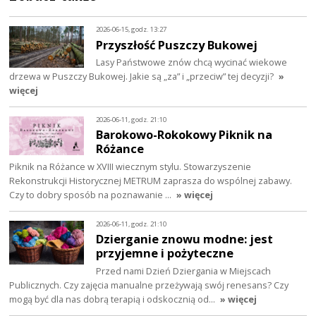
2026-06-15, godz. 13:27
Przyszłość Puszczy Bukowej
Lasy Państwowe znów chcą wycinać wiekowe
drzewa w Puszczy Bukowej. Jakie są „za” i „przeciw” tej decyzji?
»
więcej
2026-06-11, godz. 21:10
Barokowo-Rokokowy Piknik na
Różance
Piknik na Różance w XVIII wiecznym stylu. Stowarzyszenie
Rekonstrukcji Historycznej METRUM zaprasza do wspólnej zabawy.
Czy to dobry sposób na poznawanie …
» więcej
2026-06-11, godz. 21:10
Dzierganie znowu modne: jest
przyjemne i pożyteczne
Przed nami Dzień Dziergania w Miejscach
Publicznych. Czy zajęcia manualne przeżywają swój renesans? Czy
mogą być dla nas dobrą terapią i odskocznią od…
» więcej