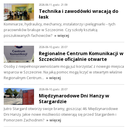
2026-06-11, godz. 21:09
Technika i zawodówki wracają do
łask
Kominiarze, hydraulicy, mechanicy, instalatorzy i pielęgniarki – tych
pracowników brakuje w Szczecinie. Czy szkoły kształcą
poszukiwanych fachowców?
» więcej
2026-06-10, godz. 20:07
Regionalne Centrum Komunikacji w
Szczecinie oficjalnie otwarte
Osoby z niepełnosprawnościami mogą już korzystać z nowego miejsca
wsparcia w Szczecinie. Na jaką pomoc mogą liczyć w otwartym właśnie
Regionalnym Centrum…
» więcej
2026-06-10, godz. 20:07
Międzynarodowe Dni Hanzy w
Stargardzie
Jutro Stargard otworzy swoje bramy, goszcząc 46. Międzynarodowe
Dni Hanzy. Jakie nowe możliwości otwierają się przed Stargardem i
Pomorzem Zachodnim?
» więcej