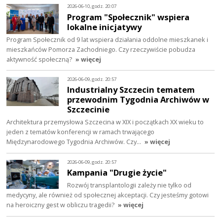
2026-06-10, godz. 20:07
Program "Społecznik" wspiera
lokalne inicjatywy
Program Społecznik od 9 lat wspiera działania oddolne mieszkanek i
mieszkańców Pomorza Zachodniego. Czy rzeczywiście pobudza
aktywność społeczną?
» więcej
2026-06-09, godz. 20:57
Industrialny Szczecin tematem
przewodnim Tygodnia Archiwów w
Szczecinie
Architektura przemysłowa Szczecina w XIX i początkach XX wieku to
jeden z tematów konferencji w ramach trwającego
Międzynarodowego Tygodnia Archiwów. Czy…
» więcej
2026-06-09, godz. 20:57
Kampania "Drugie życie"
Rozwój transplantologii zależy nie tylko od
medycyny, ale również od społecznej akceptacji. Czy jesteśmy gotowi
na heroiczny gest w obliczu tragedii?
» więcej