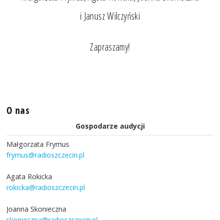
i Janusz Wilczyński
Zapraszamy!
O nas
Gospodarze audycji
Małgorzata Frymus
frymus@radioszczecin.pl
Agata Rokicka
rokicka@radioszczecin.pl
Joanna Skonieczna
skonieczna@radioszczecin.pl