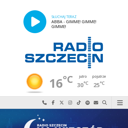
SŁUCHAJ TERAZ
ABBA - GIMME! GIMME!
GIMME!
°C
jutro
pojutrze
16
°C
°C
30
25
Najlepiej po prostu do nas zadzwoń
Odwiedź nas na Facebook-u
Odwiedź nas na X
Odwiedź nas na Instagram-ie
Odwiedź nas na TikTok-u
Szukaj nas na Spotify
Wyślij do nas w
Szukaj