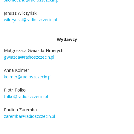
Janusz Wilczyński
wilczynski@radioszczecin.pl
Wydawcy
Małgorzata Gwiazda-Elmerych
gwiazda@radioszczecin.pl
Anna Kolmer
kolmer@radioszczecin.pl
Piotr Tolko
tolko@radioszczecin.pl
Paulina Zaremba
zaremba@radioszczecin.pl