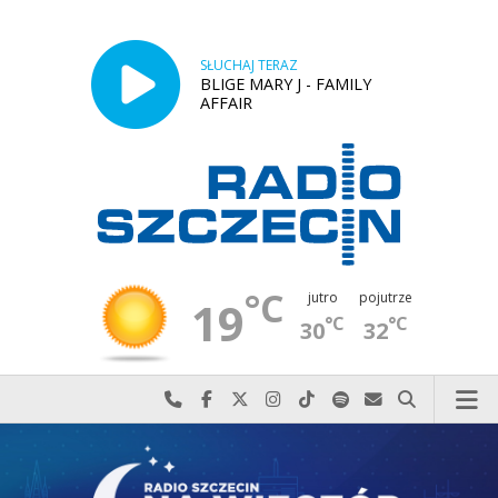
SŁUCHAJ TERAZ
BLIGE MARY J - FAMILY
AFFAIR
°C
jutro
pojutrze
19
°C
°C
30
32
Najlepiej po prostu do nas zadzwoń
Odwiedź nas na Facebook-u
Odwiedź nas na X
Odwiedź nas na Instagram-ie
Odwiedź nas na TikTok-u
Szukaj nas na Spotify
Wyślij do nas w
Szukaj