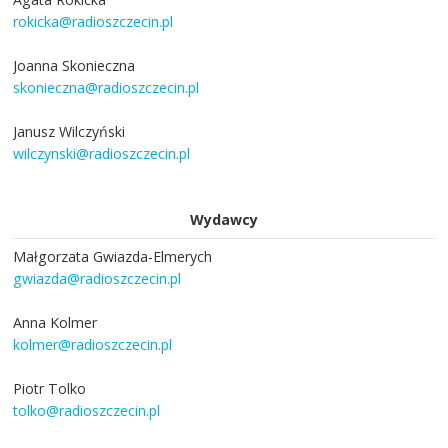
rokicka@radioszczecin.pl
Joanna Skonieczna
skonieczna@radioszczecin.pl
Janusz Wilczyński
wilczynski@radioszczecin.pl
Wydawcy
Małgorzata Gwiazda-Elmerych
gwiazda@radioszczecin.pl
Anna Kolmer
kolmer@radioszczecin.pl
Piotr Tolko
tolko@radioszczecin.pl