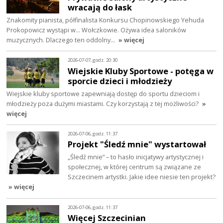
wracają do łask
Znakomity pianista, półfinalista Konkursu Chopinowskiego Yehuda
Prokopowicz wystąpi w… Wołczkowie. Ożywa idea saloników
muzycznych. Dlaczego ten oddolny…
» więcej
2026-07-07, godz. 20:30
Wiejskie Kluby Sportowe - potęga w
sporcie dzieci i młodzieży
Wiejskie kluby sportowe zapewniają dostęp do sportu dzieciom i
młodzieży poza dużymi miastami. Czy korzystają z tej możliwości?
»
więcej
2026-07-06, godz. 11:37
Projekt "Śledź mnie" wystartował
„Śledź mnie” – to hasło inicjatywy artystycznej i
społecznej, w której centrum są związane ze
Szczecinem artystki. Jakie idee niesie ten projekt?
» więcej
2026-07-06, godz. 11:37
Więcej Szczecinian