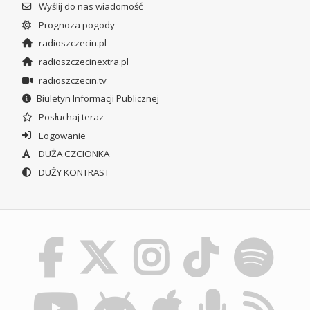
Wyślij do nas wiadomość
Prognoza pogody
radioszczecin.pl
radioszczecinextra.pl
radioszczecin.tv
Biuletyn Informacji Publicznej
Posłuchaj teraz
Logowanie
DUŻA CZCIONKA
DUŻY KONTRAST