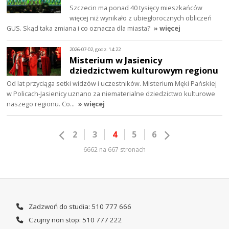
Szczecin ma ponad 40 tysięcy mieszkańców
więcej niż wynikało z ubiegłorocznych obliczeń
GUS. Skąd taka zmiana i co oznacza dla miasta?
» więcej
2026-07-02, godz. 14:22
Misterium w Jasienicy
dziedzictwem kulturowym regionu
Od lat przyciąga setki widzów i uczestników. Misterium Męki Pańskiej
w Policach-Jasienicy uznano za niematerialne dziedzictwo kulturowe
naszego regionu. Co…
» więcej
2
3
4
5
6
6662 na 667 stronach
Zadzwoń do studia: 510 777 666
Czujny non stop: 510 777 222