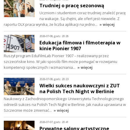
Trudniej o pracę sezonową
Uczniom i studentom coraz trudniej znaleźć pracę
na wakacje. Są chętni, ale ofert jest niewiele. Z
raportu OLX praca wynika, że liczba aplikacji na jedno…
» więcej
2026-07-08, godz. 20:28
Edukacja filmowa i filmoterapia w
kinie Pionier 1907
Ruszył program EduFilmLab Pionier 1907 – realizowany przez
szczecińskie kino. W jaki sposób film może pomagać w rozwijaniu
kompetencji społecznych i wzmacniania…
» więcej
2026-07-08, godz. 20:23
Wielki sukces naukowczyni z ZUT
na Polish Tech Night w Berlinie
Naukowcy z Zachodniopomorskiego Uniwersytetu Technologicznego
odnieśli sukces na Polish Tech Night w Berlinie. Jak nauka uprawiana w
Szczecinie może zmieniać…
» więcej
2026-07-07, godz. 20:41
Prywatne salony artystyczne