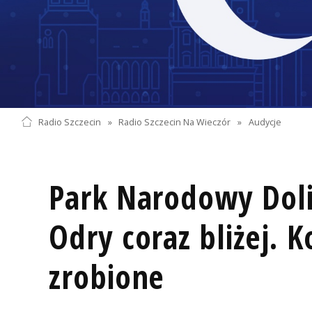
Radio Szczecin
»
Radio Szczecin Na Wieczór
»
Audycje
Park Narodowy Doli
Odry coraz bliżej. K
zrobione