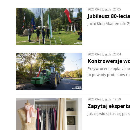
2026-06-23, godz. 20:05
Jubileusz 80-leci
Jacht Klub Akademicki Z
2026-06-23, godz. 20:04
Kontrowersje wo
Przywrócenie opłacalnoś
to powody protestów r
2026-06-23, godz. 19:59
Zapytaj eksperta.
Jak cię widzą tak cię pi