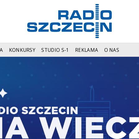
A
KONKURSY
STUDIO S-1
REKLAMA
O NAS