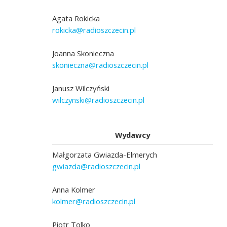
Agata Rokicka
rokicka@radioszczecin.pl
Joanna Skonieczna
skonieczna@radioszczecin.pl
Janusz Wilczyński
wilczynski@radioszczecin.pl
Wydawcy
Małgorzata Gwiazda-Elmerych
gwiazda@radioszczecin.pl
Anna Kolmer
kolmer@radioszczecin.pl
Piotr Tolko