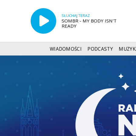
SŁUCHAJ TERAZ
SOMBR - MY BODY ISN'T
READY
WIADOMOŚCI
PODCASTY
MUZYK