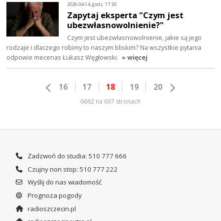
2026-04-14, godz. 17:50
Zapytaj eksperta "Czym jest
ubezwłasnowolnienie?"
Czym jest ubezwłasnowolnienie, jakie są jego
rodzaje i dlaczego robimy to naszym bliskim? Na wszystkie pytania
odpowie mecenas Łukasz Węgłowski.
» więcej
16
17
18
19
20
6662 na 667 stronach
Zadzwoń do studia: 510 777 666
Czujny non stop: 510 777 222
Wyślij do nas wiadomość
Prognoza pogody
radioszczecin.pl