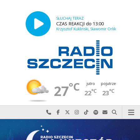
SŁUCHAJ TERAZ
CZAS REAKCJI do 13:00
Krzysztof Kukliński, Sławomir Orlik
°C
jutro
pojutrze
27
°C
°C
22
23
Najlepiej po prostu do nas zadzwoń
Odwiedź nas na Facebook-u
Odwiedź nas na X
Odwiedź nas na Instagram-ie
Odwiedź nas na TikTok-u
Szukaj nas na Spotify
Wyślij do nas w
Szukaj