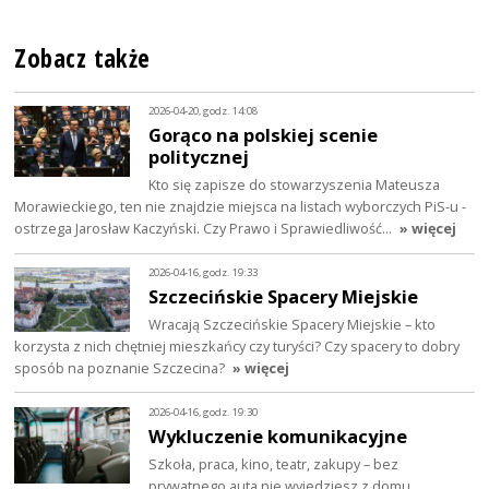
Zobacz także
2026-04-20, godz. 14:08
Gorąco na polskiej scenie
politycznej
Kto się zapisze do stowarzyszenia Mateusza
Morawieckiego, ten nie znajdzie miejsca na listach wyborczych PiS-u -
ostrzega Jarosław Kaczyński. Czy Prawo i Sprawiedliwość…
» więcej
2026-04-16, godz. 19:33
Szczecińskie Spacery Miejskie
Wracają Szczecińskie Spacery Miejskie – kto
korzysta z nich chętniej mieszkańcy czy turyści? Czy spacery to dobry
sposób na poznanie Szczecina?
» więcej
2026-04-16, godz. 19:30
Wykluczenie komunikacyjne
Szkoła, praca, kino, teatr, zakupy – bez
prywatnego auta nie wyjedziesz z domu.