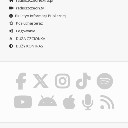
radioszczecinextra.pl
radioszczecin.tv
Biuletyn Informacji Publicznej
Posłuchaj teraz
Logowanie
DUŻA CZCIONKA
DUŻY KONTRAST