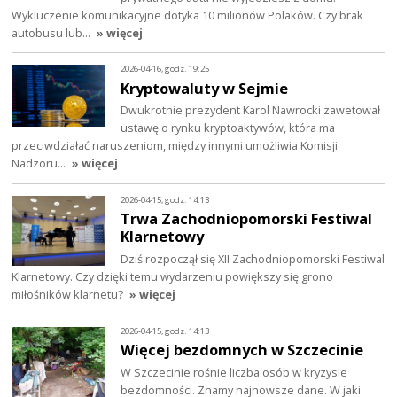
Wykluczenie komunikacyjne dotyka 10 milionów Polaków. Czy brak
autobusu lub…
» więcej
2026-04-16, godz. 19:25
Kryptowaluty w Sejmie
Dwukrotnie prezydent Karol Nawrocki zawetował
ustawę o rynku kryptoaktywów, która ma
przeciwdziałać naruszeniom, między innymi umożliwia Komisji
Nadzoru…
» więcej
2026-04-15, godz. 14:13
Trwa Zachodniopomorski Festiwal
Klarnetowy
Dziś rozpoczął się XII Zachodniopomorski Festiwal
Klarnetowy. Czy dzięki temu wydarzeniu powiększy się grono
miłośników klarnetu?
» więcej
2026-04-15, godz. 14:13
Więcej bezdomnych w Szczecinie
W Szczecinie rośnie liczba osób w kryzysie
bezdomności. Znamy najnowsze dane. W jaki