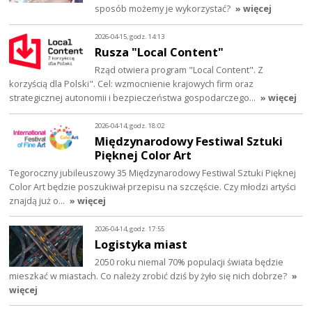
sposób możemy je wykorzystać?
» więcej
2026-04-15, godz. 14:13
Rusza "Local Content"
Rząd otwiera program "Local Content". Z
korzyścią dla Polski". Cel: wzmocnienie krajowych firm oraz
strategicznej autonomii i bezpieczeństwa gospodarczego…
» więcej
2026-04-14, godz. 18:02
Międzynarodowy Festiwal Sztuki
Pięknej Color Art
Tegoroczny jubileuszowy 35 Międzynarodowy Festiwal Sztuki Pięknej
Color Art będzie poszukiwał przepisu na szczęście. Czy młodzi artyści
znajdą już o…
» więcej
2026-04-14, godz. 17:55
Logistyka miast
2050 roku niemal 70% populacji świata będzie
mieszkać w miastach. Co należy zrobić dziś by żyło się nich dobrze?
»
więcej