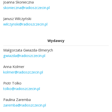
Joanna Skonieczna
skonieczna@radioszczecin.pl
Janusz Wilczyński
wilczynski@radioszczecin.pl
Wydawcy
Małgorzata Gwiazda-Elmerych
gwiazda@radioszczecin.pl
Anna Kolmer
kolmer@radioszczecin.pl
Piotr Tolko
tolko@radioszczecin.pl
Paulina Zaremba
zaremba@radioszczecin.pl