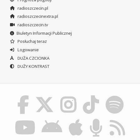
radioszczecin.pl
radioszczecinextra.pl
radioszczecin.tv
Biuletyn Informacji Publicznej
Posłuchaj teraz
Logowanie
DUŻA CZCIONKA
DUŻY KONTRAST