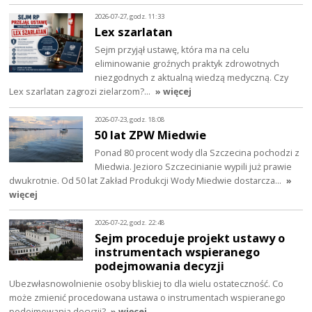
2026-07-27, godz. 11:33
Lex szarlatan
Sejm przyjął ustawę, która ma na celu
eliminowanie groźnych praktyk zdrowotnych
niezgodnych z aktualną wiedzą medyczną. Czy
Lex szarlatan zagrozi zielarzom?…
» więcej
2026-07-23, godz. 18:08
50 lat ZPW Miedwie
Ponad 80 procent wody dla Szczecina pochodzi z
Miedwia. Jezioro Szczecinianie wypili już prawie
dwukrotnie. Od 50 lat Zakład Produkcji Wody Miedwie dostarcza…
»
więcej
2026-07-22, godz. 22:48
Sejm proceduje projekt ustawy o
instrumentach wspieranego
podejmowania decyzji
Ubezwłasnowolnienie osoby bliskiej to dla wielu ostateczność. Co
może zmienić procedowana ustawa o instrumentach wspieranego
podejmowania decyzji?
» więcej