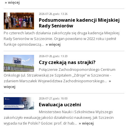
» więcej
2026-07-28, godz. 13:26
Podsumowanie kadencji Miejskiej
Rady Seniorów
Po czterech latach działania zakończyła się druga kadencja Miejskiej
Rady Seniorów w Szczecinie. Organ powołano w 2022 roku i pełnił
funkcje opiniodawczą…
» więcej
2026-07-28, godz. 13:20
Czy czekają nas strajki?
Połączenie Zachodniopomorskiego Centrum
Onkologii (ul. Strzałowska) ze Szpitalem „Zdroje” w Szczecinie -
zdaniem Marszałek Województwa Zachodniopomorskiego…
»
więcej
2026-07-27, godz. 18:00
Ewaluacja uczelni
Ministerstwo Nauki i Szkolnictwa Wyższego
zakończyło ewaluację jakości działalności naukowej. Jak Szczecin
wypada na tle Polski? Goście: prof. dr hab…
» więcej