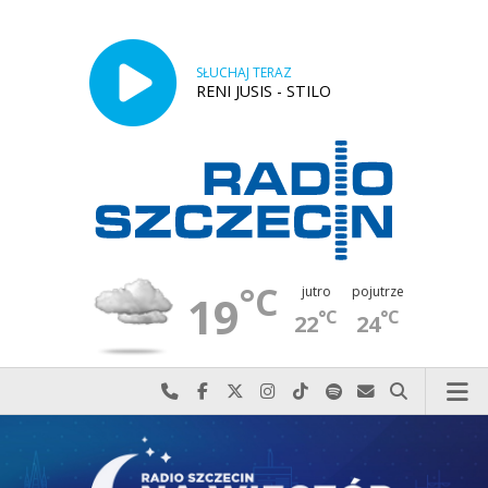
SŁUCHAJ TERAZ
RENI JUSIS - STILO
°C
jutro
pojutrze
19
°C
°C
22
24
Najlepiej po prostu do nas zadzwoń
Odwiedź nas na Facebook-u
Odwiedź nas na X
Odwiedź nas na Instagram-ie
Odwiedź nas na TikTok-u
Szukaj nas na Spotify
Wyślij do nas w
Szukaj