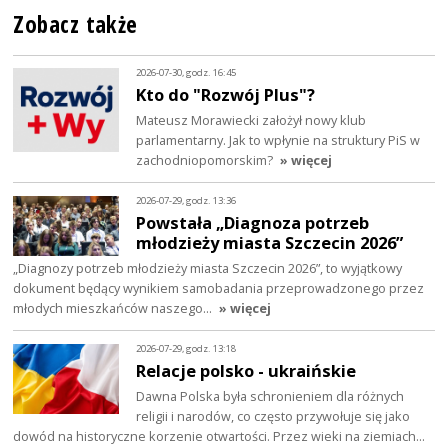
Zobacz także
2026-07-30, godz. 16:45
Kto do "Rozwój Plus"?
Mateusz Morawiecki założył nowy klub
parlamentarny. Jak to wpłynie na struktury PiS w
zachodniopomorskim?
» więcej
2026-07-29, godz. 13:36
Powstała „Diagnoza potrzeb
młodzieży miasta Szczecin 2026”
„Diagnozy potrzeb młodzieży miasta Szczecin 2026”, to wyjątkowy
dokument będący wynikiem samobadania przeprowadzonego przez
młodych mieszkańców naszego…
» więcej
2026-07-29, godz. 13:18
Relacje polsko - ukraińskie
Dawna Polska była schronieniem dla różnych
religii i narodów, co często przywołuje się jako
dowód na historyczne korzenie otwartości. Przez wieki na ziemiach…