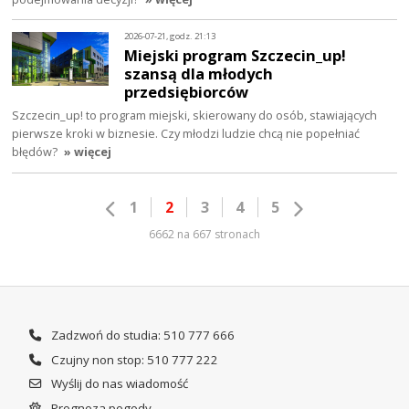
2026-07-21, godz. 21:13
Miejski program Szczecin_up!
szansą dla młodych
przedsiębiorców
Szczecin_up! to program miejski, skierowany do osób, stawiających
pierwsze kroki w biznesie. Czy młodzi ludzie chcą nie popełniać
błędów?
» więcej
1
2
3
4
5
6662 na 667 stronach
Zadzwoń do studia: 510 777 666
Czujny non stop: 510 777 222
Wyślij do nas wiadomość
Prognoza pogody