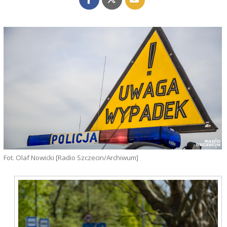
Fot. Olaf Nowicki [Radio Szczecin/Archiwum]