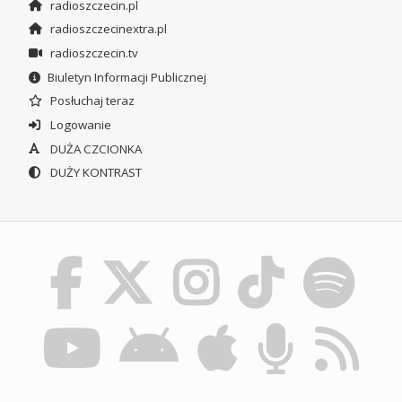
radioszczecin.pl
radioszczecinextra.pl
radioszczecin.tv
Biuletyn Informacji Publicznej
Posłuchaj teraz
Logowanie
DUŻA CZCIONKA
DUŻY KONTRAST