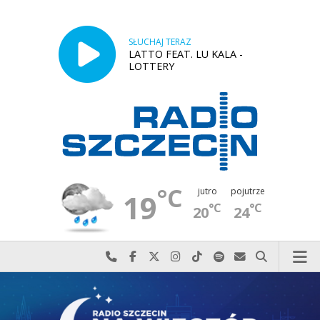
SŁUCHAJ TERAZ
LATTO FEAT. LU KALA -
LOTTERY
°C
jutro
pojutrze
19
°C
°C
20
24
Najlepiej po prostu do nas zadzwoń
Odwiedź nas na Facebook-u
Odwiedź nas na X
Odwiedź nas na Instagram-ie
Odwiedź nas na TikTok-u
Szukaj nas na Spotify
Wyślij do nas w
Szukaj