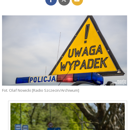
Fot. Olaf Nowicki [Radio Szczecin/Archiwum]