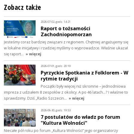
Zobacz także
2026-07-02, godz. 14:21
Raport o tożsamości
Zachodniopomorzan
Jesteśmy coraz bardziej związani z regionem. Chętniej angażujemy się
w lokalne inicjatywy i rzadziej myślimy o wyprowadzce. Właśnie ukazał
się raport…
» więcej
2026-07-01, godz. 20:19
Pyrzyckie Spotkania z Folklorem - W
rytmie tradycji
Początki były więcej niż skromne – jednodniowa
impreza z udziałem 8 zespołów z okolicy. A po 46 latach…? I właśnie to
sprawdzimy. Dziś „Radio Szczecin…
» więcej
2026-06-30, godz. 19:53
7 postulatów do władz po forum
"Kultura Wolności"
Niecałe pół roku po forum „Kultura Wolności” jego organizatorzy