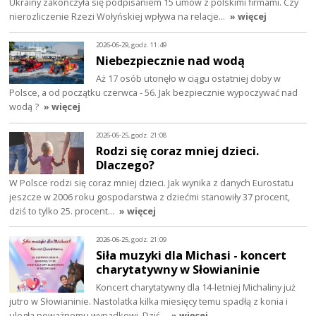
Ukrainy zakończyła się podpisaniem 15 umów z polskimi firmami. Czy
nierozliczenie Rzezi Wołyńskiej wpływa na relacje…
» więcej
2026-06-29, godz. 11:49
Niebezpiecznie nad wodą
Aż 17 osób utonęło w ciągu ostatniej doby w
Polsce, a od początku czerwca - 56. Jak bezpiecznie wypoczywać nad
wodą ?
» więcej
2026-06-25, godz. 21:08
Rodzi się coraz mniej dzieci.
Dlaczego?
W Polsce rodzi się coraz mniej dzieci. Jak wynika z danych Eurostatu
jeszcze w 2006 roku gospodarstwa z dziećmi stanowiły 37 procent,
dziś to tylko 25. procent…
» więcej
2026-06-25, godz. 21:09
Siła muzyki dla Michasi - koncert
charytatywny w Słowianinie
Koncert charytatywny dla 14-letniej Michaliny już
jutro w Słowianinie. Nastolatka kilka miesięcy temu spadłą z konia i
uległa poważnemu wypadkowi. Dziś…
» więcej