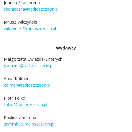
Joanna Skonieczna
skonieczna@radioszczecin.pl
Janusz Wilczyński
wilczynski@radioszczecin.pl
Wydawcy
Małgorzata Gwiazda-Elmerych
gwiazda@radioszczecin.pl
Anna Kolmer
kolmer@radioszczecin.pl
Piotr Tolko
tolko@radioszczecin.pl
Paulina Zaremba
zaremba@radioszczecin.pl