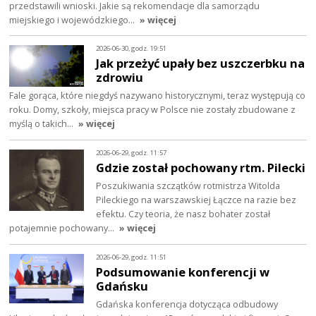
przedstawili wnioski. Jakie są rekomendacje dla samorządu
miejskiego i wojewódzkiego…
» więcej
2026-06-30, godz. 19:51
Jak przeżyć upały bez uszczerbku na
zdrowiu
Fale gorąca, które niegdyś nazywano historycznymi, teraz występują co
roku. Domy, szkoły, miejsca pracy w Polsce nie zostały zbudowane z
myślą o takich…
» więcej
2026-06-29, godz. 11:57
Gdzie został pochowany rtm. Pilecki
Poszukiwania szczątków rotmistrza Witolda
Pileckiego na warszawskiej Łączce na razie bez
efektu. Czy teoria, że nasz bohater został
potajemnie pochowany…
» więcej
2026-06-29, godz. 11:51
Podsumowanie konferencji w
Gdańsku
Gdańska konferencja dotycząca odbudowy