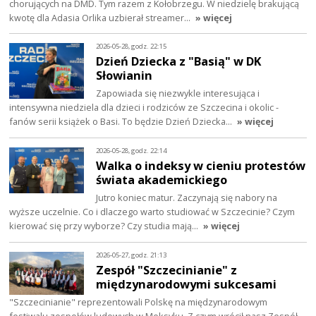
chorujących na DMD. Tym razem z Kołobrzegu. W niedzielę brakującą
kwotę dla Adasia Orlika uzbierał streamer…
» więcej
2026-05-28, godz. 22:15
Dzień Dziecka z "Basią" w DK
Słowianin
Zapowiada się niezwykle interesująca i
intensywna niedziela dla dzieci i rodziców ze Szczecina i okolic -
fanów serii książek o Basi. To będzie Dzień Dziecka…
» więcej
2026-05-28, godz. 22:14
Walka o indeksy w cieniu protestów
świata akademickiego
Jutro koniec matur. Zaczynają się nabory na
wyższe uczelnie. Co i dlaczego warto studiować w Szczecinie? Czym
kierować się przy wyborze? Czy studia mają…
» więcej
2026-05-27, godz. 21:13
Zespół "Szczecinianie" z
międzynarodowymi sukcesami
"Szczecinianie" reprezentowali Polskę na międzynarodowym