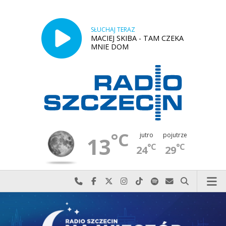
SŁUCHAJ TERAZ
MACIEJ SKIBA - TAM CZEKA
MNIE DOM
°C
jutro
pojutrze
13
°C
°C
24
29
Najlepiej po prostu do nas zadzwoń
Odwiedź nas na Facebook-u
Odwiedź nas na X
Odwiedź nas na Instagram-ie
Odwiedź nas na TikTok-u
Szukaj nas na Spotify
Wyślij do nas w
Szukaj