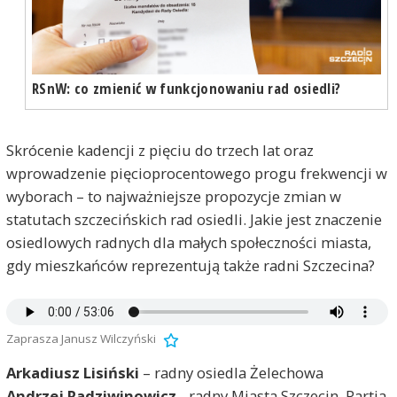
RSnW: co zmienić w funkcjonowaniu rad osiedli?
Skrócenie kadencji z pięciu do trzech lat oraz
wprowadzenie pięcioprocentowego progu frekwencji w
wyborach – to najważniejsze propozycje zmian w
statutach szczecińskich rad osiedli. Jakie jest znaczenie
osiedlowych radnych dla małych społeczności miasta,
gdy mieszkańców reprezentują także radni Szczecina?
Zaprasza Janusz Wilczyński
Arkadiusz Lisiński
– radny osiedla Żelechowa
Andrzej Radziwinowicz
- radny Miasta Szczecin, Partia