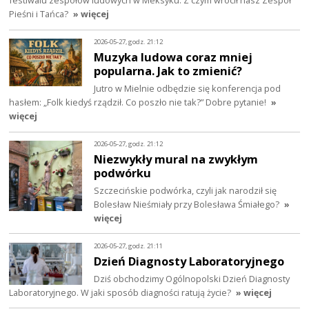
festiwalu zespołów ludowych w Meksyku. Z czym wrócił nasz Zespół
Pieśni i Tańca?
» więcej
2026-05-27, godz. 21:12
Muzyka ludowa coraz mniej
popularna. Jak to zmienić?
Jutro w Mielnie odbędzie się konferencja pod
hasłem: „Folk kiedyś rządził. Co poszło nie tak?” Dobre pytanie!
»
więcej
2026-05-27, godz. 21:12
Niezwykły mural na zwykłym
podwórku
Szczecińskie podwórka, czyli jak narodził się
Bolesław Nieśmiały przy Bolesława Śmiałego?
»
więcej
2026-05-27, godz. 21:11
Dzień Diagnosty Laboratoryjnego
Dziś obchodzimy Ogólnopolski Dzień Diagnosty
Laboratoryjnego. W jaki sposób diagności ratują życie?
» więcej