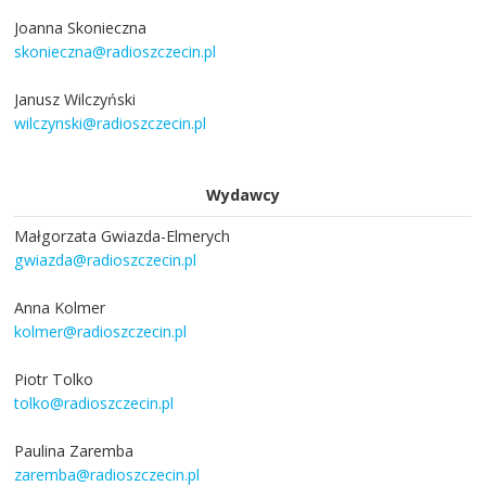
Joanna Skonieczna
skonieczna@radioszczecin.pl
Janusz Wilczyński
wilczynski@radioszczecin.pl
Wydawcy
Małgorzata Gwiazda-Elmerych
gwiazda@radioszczecin.pl
Anna Kolmer
kolmer@radioszczecin.pl
Piotr Tolko
tolko@radioszczecin.pl
Paulina Zaremba
zaremba@radioszczecin.pl