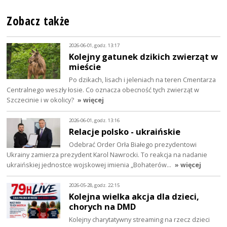
Zobacz także
2026-06-01, godz. 13:17
Kolejny gatunek dzikich zwierząt w
mieście
Po dzikach, lisach i jeleniach na teren Cmentarza
Centralnego weszły łosie. Co oznacza obecność tych zwierząt w
Szczecinie i w okolicy?
» więcej
2026-06-01, godz. 13:16
Relacje polsko - ukraińskie
Odebrać Order Orła Białego prezydentowi
Ukrainy zamierza prezydent Karol Nawrocki. To reakcja na nadanie
ukraińskiej jednostce wojskowej imienia „Bohaterów…
» więcej
2026-05-28, godz. 22:15
Kolejna wielka akcja dla dzieci,
chorych na DMD
Kolejny charytatywny streaming na rzecz dzieci