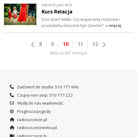
2026-05-27, godz. 00:37
Kurs Relacja
Dziś dzień Matki. Czy wspieramy rodziców i
pozwalamy dzieciom być dziećmi?
» więcej
8
9
10
11
12
6662 na 667 stronach
Zadzwoń do studia: 510 777 666
Czujny non stop: 510 777 222
Wyślij do nas wiadomość
Prognoza pogody
radioszczecin.pl
radioszczecinextra.pl
radioszczecin.tv