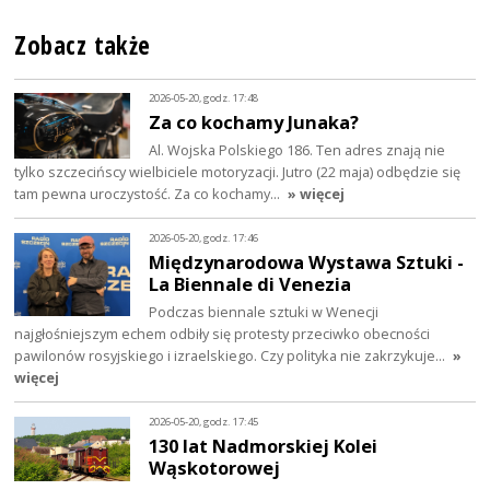
Zobacz także
2026-05-20, godz. 17:48
Za co kochamy Junaka?
Al. Wojska Polskiego 186. Ten adres znają nie
tylko szczecińscy wielbiciele motoryzacji. Jutro (22 maja) odbędzie się
tam pewna uroczystość. Za co kochamy…
» więcej
2026-05-20, godz. 17:46
Międzynarodowa Wystawa Sztuki -
La Biennale di Venezia
Podczas biennale sztuki w Wenecji
najgłośniejszym echem odbiły się protesty przeciwko obecności
pawilonów rosyjskiego i izraelskiego. Czy polityka nie zakrzykuje…
»
więcej
2026-05-20, godz. 17:45
130 lat Nadmorskiej Kolei
Wąskotorowej