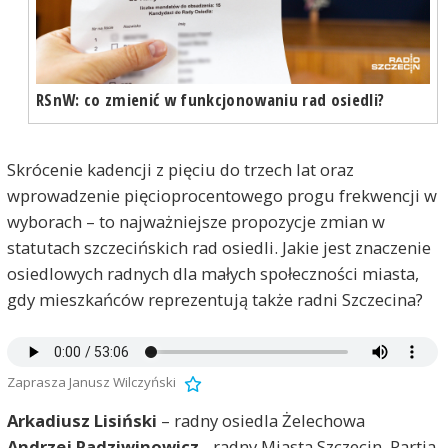
RSnW: co zmienić w funkcjonowaniu rad osiedli?
Skrócenie kadencji z pięciu do trzech lat oraz
wprowadzenie pięcioprocentowego progu frekwencji w
wyborach – to najważniejsze propozycje zmian w
statutach szczecińskich rad osiedli. Jakie jest znaczenie
osiedlowych radnych dla małych społeczności miasta,
gdy mieszkańców reprezentują także radni Szczecina?
Zaprasza Janusz Wilczyński
Arkadiusz Lisiński
– radny osiedla Żelechowa
Andrzej Radziwinowicz
- radny Miasta Szczecin, Partia