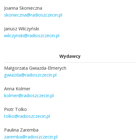
Joanna Skonieczna
skonieczna@radioszczecin.pl
Janusz Wilczyński
wilczynski@radioszczecin.pl
Wydawcy
Małgorzata Gwiazda-Elmerych
gwiazda@radioszczecin.pl
Anna Kolmer
kolmer@radioszczecin.pl
Piotr Tolko
tolko@radioszczecin.pl
Paulina Zaremba
zaremba@radioszczecin.pl