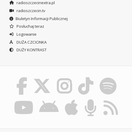
radioszczecinextra.pl
radioszczecin.tv
Biuletyn Informacji Publicznej
Posłuchaj teraz
Logowanie
DUŻA CZCIONKA
DUŻY KONTRAST