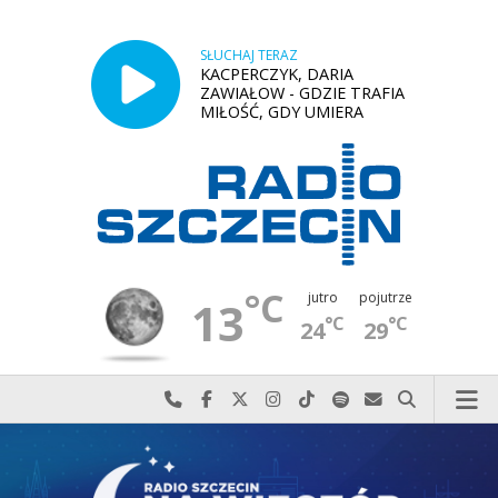
SŁUCHAJ TERAZ
KACPERCZYK, DARIA
ZAWIAŁOW - GDZIE TRAFIA
MIŁOŚĆ, GDY UMIERA
°C
jutro
pojutrze
13
°C
°C
24
29
Najlepiej po prostu do nas zadzwoń
Odwiedź nas na Facebook-u
Odwiedź nas na X
Odwiedź nas na Instagram-ie
Odwiedź nas na TikTok-u
Szukaj nas na Spotify
Wyślij do nas w
Szukaj