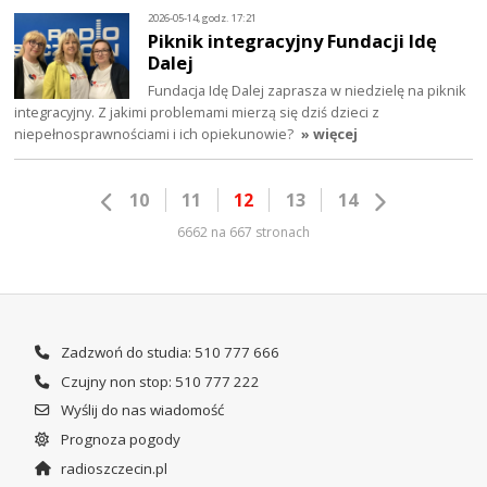
2026-05-14, godz. 17:21
Piknik integracyjny Fundacji Idę
Dalej
Fundacja Idę Dalej zaprasza w niedzielę na piknik
integracyjny. Z jakimi problemami mierzą się dziś dzieci z
niepełnosprawnościami i ich opiekunowie?
» więcej
10
11
12
13
14
6662 na 667 stronach
Zadzwoń do studia: 510 777 666
Czujny non stop: 510 777 222
Wyślij do nas wiadomość
Prognoza pogody
radioszczecin.pl