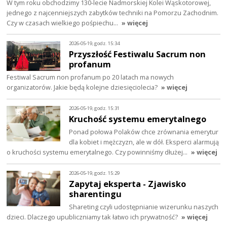
W tym roku obchodzimy 130-lecie Nadmorskiej Kolei Wąskotorowej,
jednego z najcenniejszych zabytków techniki na Pomorzu Zachodnim.
Czy w czasach wielkiego pośpiechu…
» więcej
2026-05-19, godz. 15:34
Przyszłość Festiwalu Sacrum non
profanum
Festiwal Sacrum non profanum po 20 latach ma nowych
organizatorów. Jakie będą kolejne dziesięciolecia?
» więcej
2026-05-19, godz. 15:31
Kruchość systemu emerytalnego
Ponad połowa Polaków chce zrównania emerytur
dla kobiet i mężczyzn, ale w dół. Eksperci alarmują
o kruchości systemu emerytalnego. Czy powinniśmy dłużej…
» więcej
2026-05-19, godz. 15:29
Zapytaj eksperta - Zjawisko
sharentingu
Shareting czyli udostępnianie wizerunku naszych
dzieci. Dlaczego upubliczniamy tak łatwo ich prywatność?
» więcej