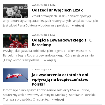
2026-05-18, godz. 17:12
Odszedł dr Wojciech Lizak
Zmarł dr Wojciech Lizak – działacz opozycji
antykomunistycznej, autor książek historycznych i antykwariusz. Jaki
jest wkład Pana Doktora w budowanie polskiej…
» więcej
2026-05-18, godz. 17:08
Odejście Lewandowskiego z FC
Barcelony
Przybył jako gwiazda, odchodzi jako legenda – takim wpisem FC
Barcelona żegna Roberta Lewandowskiego. Które miejsce zajmie
„Lewy” wśród sław polskiej…
» więcej
2026-05-18, godz. 17:07
Jak wydarzenia ostatnich dni
wpływają na bezpieczeństwo
Polski?
Informacje o mniejszym kontyngencie żołnierzy USA w Polsce,
skuteczny atak odwetowy Ukrainy na Moskwę i spotkanie Donalda
Trumpa z przywódcą Chin. Jak te…
» więcej