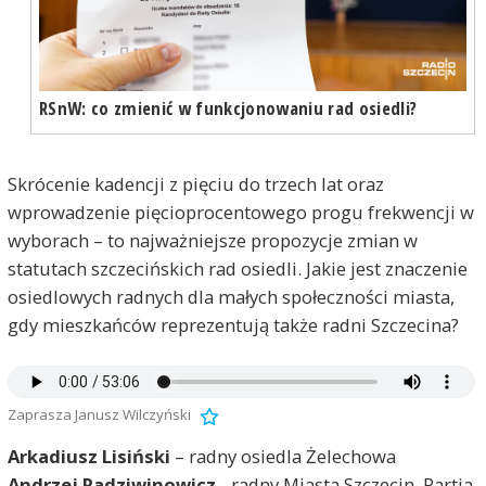
RSnW: co zmienić w funkcjonowaniu rad osiedli?
Skrócenie kadencji z pięciu do trzech lat oraz
wprowadzenie pięcioprocentowego progu frekwencji w
wyborach – to najważniejsze propozycje zmian w
statutach szczecińskich rad osiedli. Jakie jest znaczenie
osiedlowych radnych dla małych społeczności miasta,
gdy mieszkańców reprezentują także radni Szczecina?
Zaprasza Janusz Wilczyński
Arkadiusz Lisiński
– radny osiedla Żelechowa
Andrzej Radziwinowicz
- radny Miasta Szczecin, Partia