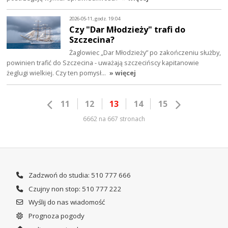
2026-05-11, godz. 19:04
Czy "Dar Młodzieży" trafi do
Szczecina?
Żaglowiec „Dar Młodzieży” po zakończeniu służby,
powinien trafić do Szczecina - uważają szczecińscy kapitanowie
żeglugi wielkiej. Czy ten pomysł…
» więcej
11
12
13
14
15
6662 na 667 stronach
Zadzwoń do studia: 510 777 666
Czujny non stop: 510 777 222
Wyślij do nas wiadomość
Prognoza pogody