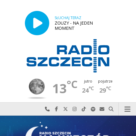
SŁUCHAJ TERAZ
ZOUZY - NA JEDEN
MOMENT
°C
jutro
pojutrze
13
°C
°C
24
29
Najlepiej po prostu do nas zadzwoń
Odwiedź nas na Facebook-u
Odwiedź nas na X
Odwiedź nas na Instagram-ie
Odwiedź nas na TikTok-u
Szukaj nas na Spotify
Wyślij do nas w
Szukaj