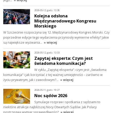
jego…
» więcej
2026-05-12, godz. 13:38
Kolejna odsłona
Międzynarodowego Kongresu
Morskiego
W Szczecinie rozpoczyna się 12. Międzynarodowy Kongres Morski. Czy
poprzednie edycje tego wydarzenia przyniosły wymierne efekty? Jakie
są największe wyzwania…
» więcej
2026-05-12, godz. 13:33
Zapytaj eksperta: Czym jest
świadoma komunikacja?
W cyklu „Zapytaj eksperta”: czym jest „świadoma
komunikacja” i jak korzystać z tej ważnej umiejętności – zarówno w
życiu prywatnym, jak i zawodowym?…
» więcej
2026-05-11, godz. 19:27
Noc sądów 2026
Symulacje rozpraw i spotkania z sędziami to
niektóre atrakcje najbliższej Nocy Otwartych Sądów. Jak Polacy
postrzegają wymiar sprawiedliwości?
» więcej