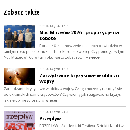
Zobacz także
2026-05-14, godz. 17:19
Noc Muzeów 2026 - propozycje na
sobotę
Ponad 46 milionów zwiedzających odwiedziło w
tamtym roku polskie muzea. To rekord frekwencji. Czy pomogła w tym
Noc Muzeów? Co w tym roku warto zobaczyć…
» więcej
2026-05-14, godz. 17:18
Zarządzanie kryzysowe w obliczu
wojny
Zarządzanie kryzysowe w obliczu wojny. Czego możemy nauczyć się
od ukraińskich samorządowców? Czy wiemy jak reagować na kryzys i
jak się do niego prz…
» więcej
2026-05-13, godz. 23:56
Przepływ
PRZEPŁYW - Akademicki Festiwal Sztuki i Nauki w