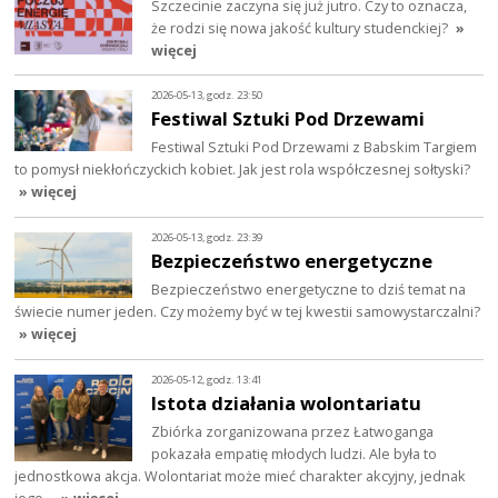
Szczecinie zaczyna się już jutro. Czy to oznacza,
że rodzi się nowa jakość kultury studenckiej?
»
więcej
2026-05-13, godz. 23:50
Festiwal Sztuki Pod Drzewami
Festiwal Sztuki Pod Drzewami z Babskim Targiem
to pomysł niekłończyckich kobiet. Jak jest rola współczesnej sołtyski?
» więcej
2026-05-13, godz. 23:39
Bezpieczeństwo energetyczne
Bezpieczeństwo energetyczne to dziś temat na
świecie numer jeden. Czy możemy być w tej kwestii samowystarczalni?
» więcej
2026-05-12, godz. 13:41
Istota działania wolontariatu
Zbiórka zorganizowana przez Łatwoganga
pokazała empatię młodych ludzi. Ale była to
jednostkowa akcja. Wolontariat może mieć charakter akcyjny, jednak