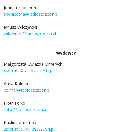
Joanna Skonieczna
skonieczna@radioszczecin.pl
Janusz Wilczyński
wilczynski@radioszczecin.pl
Wydawcy
Małgorzata Gwiazda-Elmerych
gwiazda@radioszczecin.pl
Anna Kolmer
kolmer@radioszczecin.pl
Piotr Tolko
tolko@radioszczecin.pl
Paulina Zaremba
zaremba@radioszczecin.pl