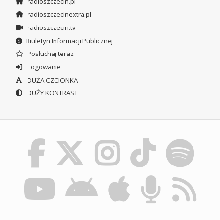
radioszczecin.pl
radioszczecinextra.pl
radioszczecin.tv
Biuletyn Informacji Publicznej
Posłuchaj teraz
Logowanie
DUŻA CZCIONKA
DUŻY KONTRAST