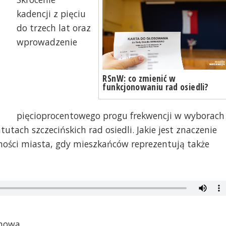
kadencji z pięciu
do trzech lat oraz
wprowadzenie
RSnW: co zmienić w
funkcjonowaniu rad osiedli?
pięcioprocentowego progu frekwencji w wyborach
utach szczecińskich rad osiedli. Jakie jest znaczenie
ności miasta, gdy mieszkańców reprezentują także
chowa