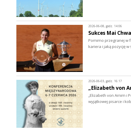
2026-06-08, godz. 14:06
Sukces Mai Chwal
Pomimo przegranej w fin
kariera i jaką pozycję 
2026-06-03, godz. 16:17
„Elizabeth von A
„Elizabeth von Arnim i
wyjątkowej pisarce i k