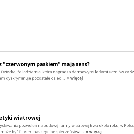
z "czerwonym paskiem" mają sens?
w Dziecka, że lodziarnia, która nagradza darmowymi lodami uczniów za ś
em dyskryminuje pozostałe dzieci…
» więcej
etyki wiatrowej
skiwania pozwoleń na budowę farmy wiatrowej trwa około roku, w Polsc
tru może być filarem naszego bezpieczeństwa…
» więcej