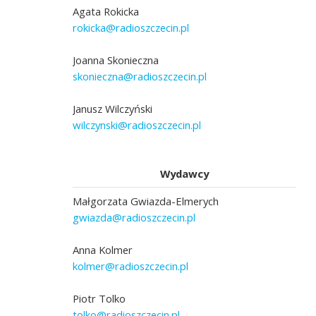
Agata Rokicka
rokicka@radioszczecin.pl
Joanna Skonieczna
skonieczna@radioszczecin.pl
Janusz Wilczyński
wilczynski@radioszczecin.pl
Wydawcy
Małgorzata Gwiazda-Elmerych
gwiazda@radioszczecin.pl
Anna Kolmer
kolmer@radioszczecin.pl
Piotr Tolko
tolko@radioszczecin.pl