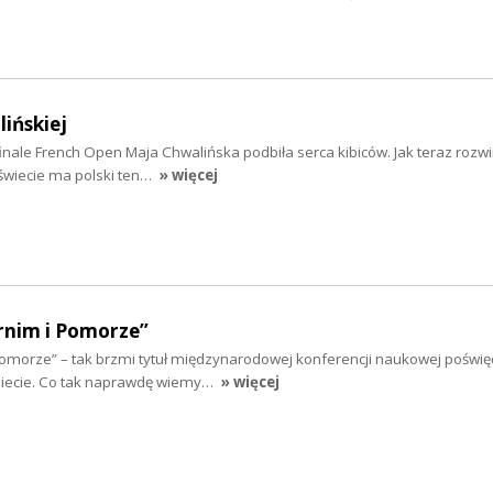
ińskiej
ale French Open Maja Chwalińska podbiła serca kibiców. Jak teraz rozwini
w świecie ma polski ten…
» więcej
rnim i Pomorze”
 Pomorze” – tak brzmi tytuł międzynarodowej konferencji naukowej poświę
obiecie. Co tak naprawdę wiemy…
» więcej