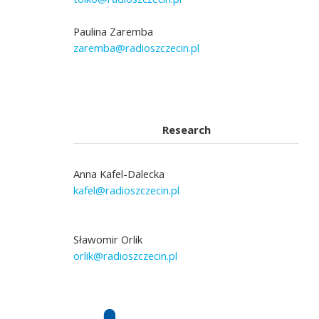
Paulina Zaremba
zaremba@radioszczecin.pl
Research
Anna Kafel-Dalecka
kafel@radioszczecin.pl
Sławomir Orlik
orlik@radioszczecin.pl