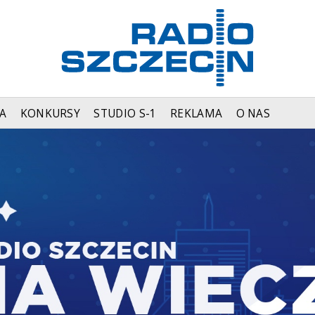
A
KONKURSY
STUDIO S-1
REKLAMA
O NAS