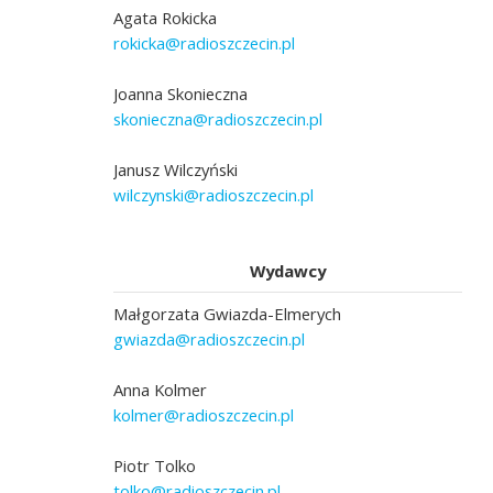
Agata Rokicka
rokicka@radioszczecin.pl
Joanna Skonieczna
skonieczna@radioszczecin.pl
Janusz Wilczyński
wilczynski@radioszczecin.pl
Wydawcy
Małgorzata Gwiazda-Elmerych
gwiazda@radioszczecin.pl
Anna Kolmer
kolmer@radioszczecin.pl
Piotr Tolko
tolko@radioszczecin.pl