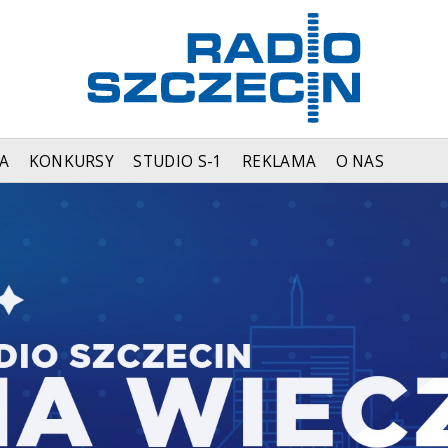
A
KONKURSY
STUDIO S-1
REKLAMA
O NAS