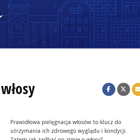
 włosy
Prawidłowa pielęgnacja włosów to klucz do
utrzymania ich zdrowego wyglądu i kondycji.
Zatem jak zadbać po zimie o włosy?