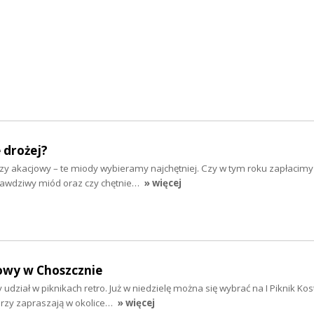
 drożej?
zy akacjowy – te miody wybieramy najchętniej. Czy w tym roku zapłacimy
prawdziwy miód oraz czy chętnie…
» więcej
owy w Choszcznie
 udział w piknikach retro. Już w niedzielę można się wybrać na I Piknik K
rzy zapraszają w okolice…
» więcej