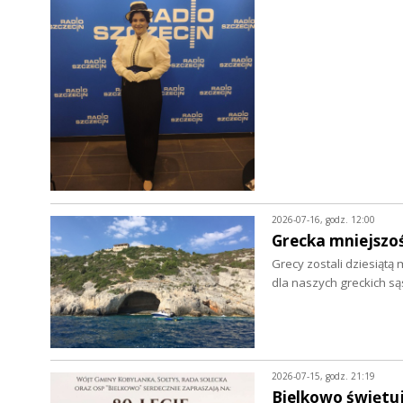
2026-07-16, godz. 12:00
Grecka mniejszo
Grecy zostali dziesiątą 
dla naszych greckich s
2026-07-15, godz. 21:19
Bielkowo świętuje