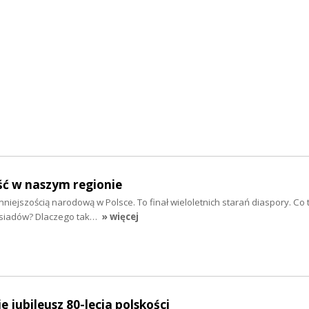
ść w naszym regionie
mniejszością narodową w Polsce. To finał wieloletnich starań diaspory. Co
ąsiadów? Dlaczego tak…
» więcej
 jubileusz 80-lecia polskości