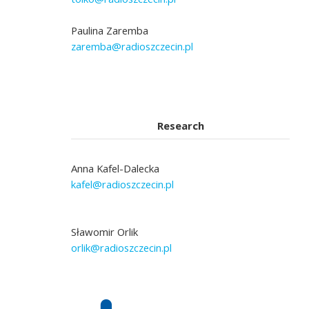
Paulina Zaremba
zaremba@radioszczecin.pl
Research
Anna Kafel-Dalecka
kafel@radioszczecin.pl
Sławomir Orlik
orlik@radioszczecin.pl