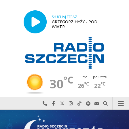
SŁUCHAJ TERAZ
GRZEGORZ HYŻY - POD
WIATR
°C
jutro
pojutrze
30
°C
°C
26
22
Najlepiej po prostu do nas zadzwoń
Odwiedź nas na Facebook-u
Odwiedź nas na X
Odwiedź nas na Instagram-ie
Odwiedź nas na TikTok-u
Szukaj nas na Spotify
Wyślij do nas w
Szukaj