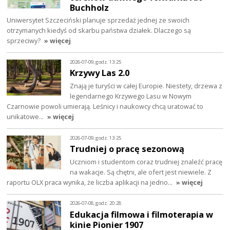
Buchholz
Uniwersytet Szczeciński planuje sprzedaż jednej ze swoich
otrzymanych kiedyś od skarbu państwa działek. Dlaczego są
sprzeciwy?
» więcej
2026-07-09, godz. 13:25
Krzywy Las 2.0
Znają je turyści w całej Europie. Niestety, drzewa z
legendarnego Krzywego Lasu w Nowym
Czarnowie powoli umierają. Leśnicy i naukowcy chcą uratować to
unikatowe…
» więcej
2026-07-09, godz. 13:25
Trudniej o pracę sezonową
Uczniom i studentom coraz trudniej znaleźć pracę
na wakacje. Są chętni, ale ofert jest niewiele. Z
raportu OLX praca wynika, że liczba aplikacji na jedno…
» więcej
2026-07-08, godz. 20:28
Edukacja filmowa i filmoterapia w
kinie Pionier 1907