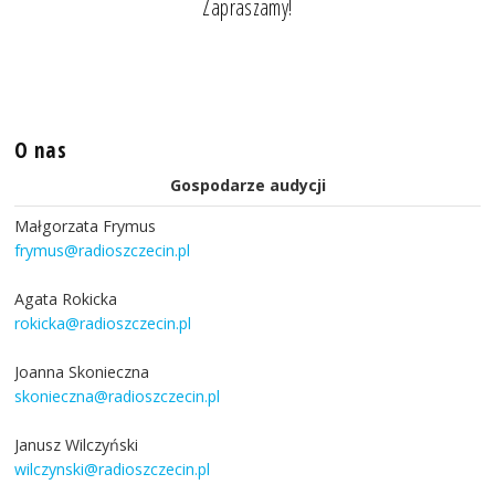
Zapraszamy!
O nas
Gospodarze audycji
Małgorzata Frymus
frymus@radioszczecin.pl
Agata Rokicka
rokicka@radioszczecin.pl
Joanna Skonieczna
skonieczna@radioszczecin.pl
Janusz Wilczyński
wilczynski@radioszczecin.pl