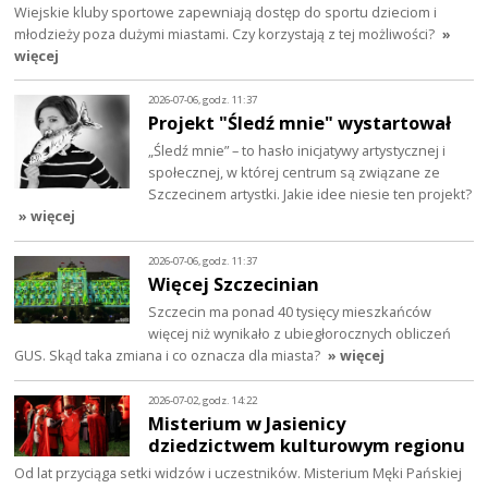
Wiejskie kluby sportowe zapewniają dostęp do sportu dzieciom i
młodzieży poza dużymi miastami. Czy korzystają z tej możliwości?
»
więcej
2026-07-06, godz. 11:37
Projekt "Śledź mnie" wystartował
„Śledź mnie” – to hasło inicjatywy artystycznej i
społecznej, w której centrum są związane ze
Szczecinem artystki. Jakie idee niesie ten projekt?
» więcej
2026-07-06, godz. 11:37
Więcej Szczecinian
Szczecin ma ponad 40 tysięcy mieszkańców
więcej niż wynikało z ubiegłorocznych obliczeń
GUS. Skąd taka zmiana i co oznacza dla miasta?
» więcej
2026-07-02, godz. 14:22
Misterium w Jasienicy
dziedzictwem kulturowym regionu
Od lat przyciąga setki widzów i uczestników. Misterium Męki Pańskiej