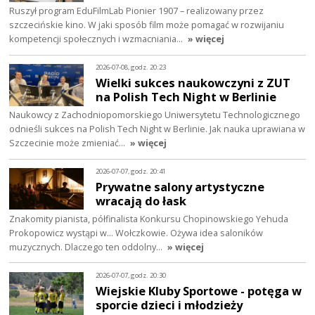
Ruszył program EduFilmLab Pionier 1907 – realizowany przez
szczecińskie kino. W jaki sposób film może pomagać w rozwijaniu
kompetencji społecznych i wzmacniania…
» więcej
2026-07-08, godz. 20:23
Wielki sukces naukowczyni z ZUT
na Polish Tech Night w Berlinie
Naukowcy z Zachodniopomorskiego Uniwersytetu Technologicznego
odnieśli sukces na Polish Tech Night w Berlinie. Jak nauka uprawiana w
Szczecinie może zmieniać…
» więcej
2026-07-07, godz. 20:41
Prywatne salony artystyczne
wracają do łask
Znakomity pianista, półfinalista Konkursu Chopinowskiego Yehuda
Prokopowicz wystąpi w… Wołczkowie. Ożywa idea saloników
muzycznych. Dlaczego ten oddolny…
» więcej
2026-07-07, godz. 20:30
Wiejskie Kluby Sportowe - potęga w
sporcie dzieci i młodzieży