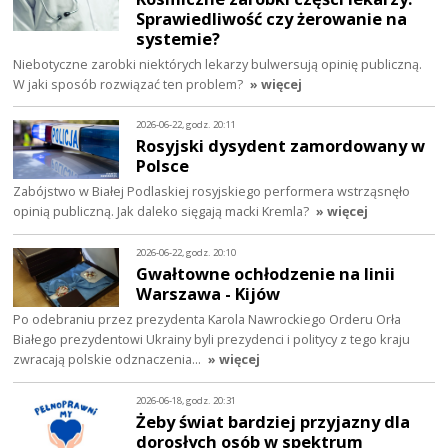
Sprawiedliwość czy żerowanie na
systemie?
Niebotyczne zarobki niektórych lekarzy bulwersują opinię publiczną.
W jaki sposób rozwiązać ten problem?
» więcej
2026-06-22, godz. 20:11
Rosyjski dysydent zamordowany w
Polsce
Zabójstwo w Białej Podlaskiej rosyjskiego performera wstrząsnęło
opinią publiczną. Jak daleko sięgają macki Kremla?
» więcej
2026-06-22, godz. 20:10
Gwałtowne ochłodzenie na linii
Warszawa - Kijów
Po odebraniu przez prezydenta Karola Nawrockiego Orderu Orła
Białego prezydentowi Ukrainy byli prezydenci i politycy z tego kraju
zwracają polskie odznaczenia…
» więcej
2026-06-18, godz. 20:31
Żeby świat bardziej przyjazny dla
dorosłych osób w spektrum