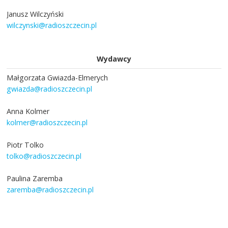
Janusz Wilczyński
wilczynski@radioszczecin.pl
Wydawcy
Małgorzata Gwiazda-Elmerych
gwiazda@radioszczecin.pl
Anna Kolmer
kolmer@radioszczecin.pl
Piotr Tolko
tolko@radioszczecin.pl
Paulina Zaremba
zaremba@radioszczecin.pl