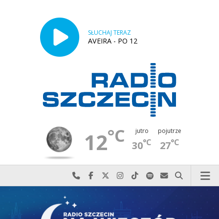
SŁUCHAJ TERAZ
AVEIRA - PO 12
°C
jutro
pojutrze
12
°C
°C
30
27
Najlepiej po prostu do nas zadzwoń
Odwiedź nas na Facebook-u
Odwiedź nas na X
Odwiedź nas na Instagram-ie
Odwiedź nas na TikTok-u
Szukaj nas na Spotify
Wyślij do nas w
Szukaj