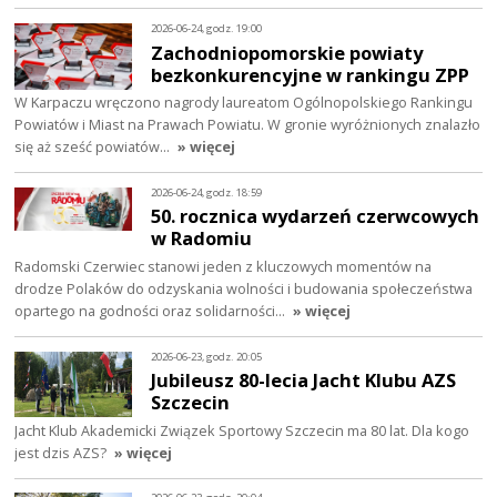
2026-06-24, godz. 19:00
Zachodniopomorskie powiaty
bezkonkurencyjne w rankingu ZPP
W Karpaczu wręczono nagrody laureatom Ogólnopolskiego Rankingu
Powiatów i Miast na Prawach Powiatu. W gronie wyróżnionych znalazło
się aż sześć powiatów…
» więcej
2026-06-24, godz. 18:59
50. rocznica wydarzeń czerwcowych
w Radomiu
Radomski Czerwiec stanowi jeden z kluczowych momentów na
drodze Polaków do odzyskania wolności i budowania społeczeństwa
opartego na godności oraz solidarności…
» więcej
2026-06-23, godz. 20:05
Jubileusz 80-lecia Jacht Klubu AZS
Szczecin
Jacht Klub Akademicki Związek Sportowy Szczecin ma 80 lat. Dla kogo
jest dzis AZS?
» więcej