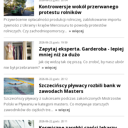
2026-06-23, godz. 20:04
Kontrowersje wokół przerwanego
protestu rolników
Przywrócenie opłacalności produkcji rolniczej, zablokowanie importu
żywności z Ukrainy i krajów Mercosuru to powody protestów
rolniczych. Czy zachodniopomorscy…
» więcej
2026-06-23, godz. 19:59
Zapytaj eksperta. Garderoba - lepiej
mniej niż za dużo
Jak cię widzą tak cię piszą. Co zrobić, by nasz ubiór
nie był przebraniem?
» więcej
2026-06-22, godz. 20:12
Szczecińscy pływacy rozbili bank w
zawodach Masters
Szczecińscy pływacy z sukcesami podczas zakończonych Mistrzostw
Polski w Pływaniu w kategorii masters. Co motywuje starszych
zawodników do ciężkich tre…
» więcej
2026-06-22, godz. 20:11
Kosmiczne zarobki części lekarzy.