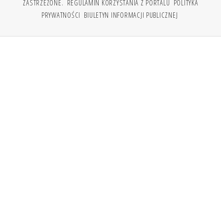
ZASTRZEŻONE.
REGULAMIN KORZYSTANIA Z PORTALU
POLITYKA
PRYWATNOŚCI
BIULETYN INFORMACJI PUBLICZNEJ