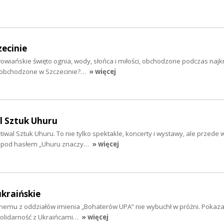
zecinie
słowiańskie święto ognia, wody, słońca i miłości, obchodzone podczas najk
e obchodzone w Szczecinie?…
» więcej
l Sztuk Uhuru
tiwal Sztuk Uhuru. To nie tylko spektakle, koncerty i wystawy, ale przede
i pod hasłem „Uhuru znaczy…
» więcej
ukraińskie
nemu z oddziałów imienia „Bohaterów UPA” nie wybuchł w próżni. Pokazał
solidarność z Ukraińcami…
» więcej