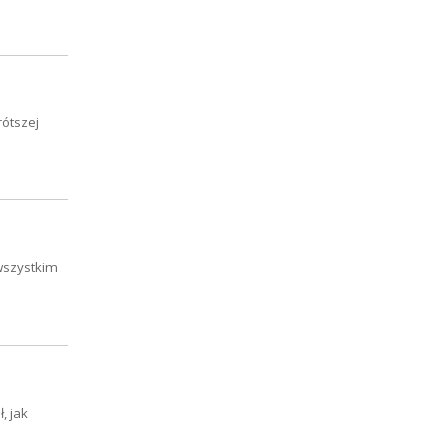
rótszej
 wszystkim
, jak