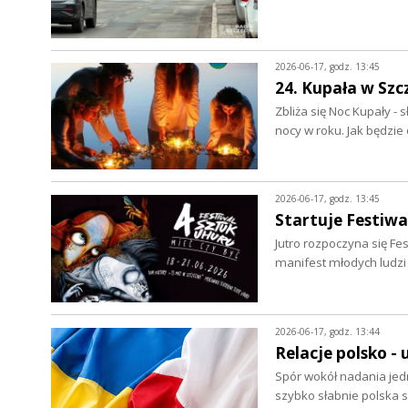
2026-06-17, godz. 13:45
24. Kupała w Szc
Zbliża się Noc Kupały - 
nocy w roku. Jak będzi
2026-06-17, godz. 13:45
Startuje Festiwa
Jutro rozpoczyna się Fes
manifest młodych ludz
2026-06-17, godz. 13:44
Relacje polsko - 
Spór wokół nadania jed
szybko słabnie polska 