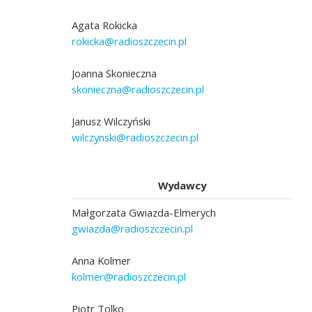
Agata Rokicka
rokicka@radioszczecin.pl
Joanna Skonieczna
skonieczna@radioszczecin.pl
Janusz Wilczyński
wilczynski@radioszczecin.pl
Wydawcy
Małgorzata Gwiazda-Elmerych
gwiazda@radioszczecin.pl
Anna Kolmer
kolmer@radioszczecin.pl
Piotr Tolko