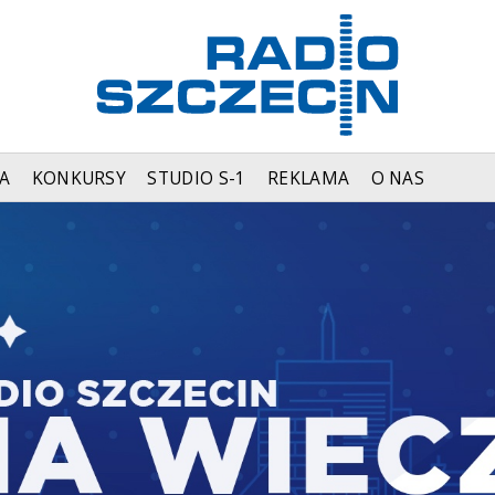
A
KONKURSY
STUDIO S-1
REKLAMA
O NAS