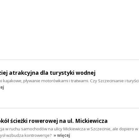
iej atrakcyjna dla turystyki wodnej
i kajakowe, pływanie motorówkami i tratwami. Czy Szczecinianie i turyści 
ej
ół ścieżki rowerowej na ul. Mickiewicza
ja w ruchu samochodów na ulicy Mickiewicza w Szczecinie, ale dopiero w
ysł wzbudza kontrowersje?
» więcej