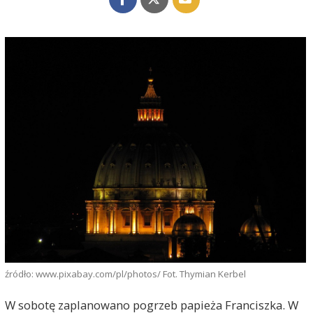
źródło: www.pixabay.com/pl/photos/ Fot. Thymian Kerbel
W sobotę zaplanowano pogrzeb papieża Franciszka. W