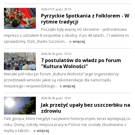
2026-07-01, godz. 20:19
Pyrzyckie Spotkania z Folklorem - W
rytmie tradycji
Początki były więcej niż skromne – jednodniowa
impreza z udziałem 8 zespołów z okolicy. A po 46 latach…? I właśnie to
sprawdzimy. Dziś „Radio Szczecin…
» więcej
2026-06-30, godz. 19:53
7 postulatów do władz po forum
"Kultura Wolności"
Niecałe pół roku po forum „Kultura Wolności” jego organizatorzy
przedstawili wnioski. Jakie są rekomendacje dla samorządu
miejskiego i wojewódzkiego…
» więcej
2026-06-30, godz. 19:51
Jak przeżyć upały bez uszczerbku na
zdrowiu
Fale gorąca, które niegdyś nazywano historycznymi, teraz występują co
roku. Domy, szkoły, miejsca pracy w Polsce nie zostały zbudowane z
myślą o takich…
» więcej