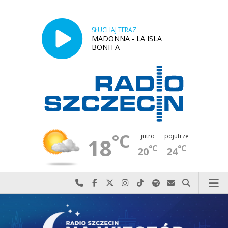
SŁUCHAJ TERAZ
MADONNA - LA ISLA
BONITA
°C
jutro
pojutrze
18
°C
°C
20
24
Najlepiej po prostu do nas zadzwoń
Odwiedź nas na Facebook-u
Odwiedź nas na X
Odwiedź nas na Instagram-ie
Odwiedź nas na TikTok-u
Szukaj nas na Spotify
Wyślij do nas w
Szukaj