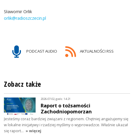
Sławomir Orlik
orlik@radioszczecin.pl
PODCAST AUDIO
AKTUALNOŚCI RSS
Zobacz także
2026-07-02, godz. 14:21
Raport o tożsamości
Zachodniopomorzan
Jesteśmy coraz bardziej związani z regionem. Chętniej angażujemy się
w lokalne inicjatywy i rzadziej myślimy o wyprowadzce. Właśnie ukazał
się raport…
» więcej