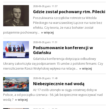
2026-06-29, godz. 11:57
Gdzie został pochowany rtm. Pilecki
Poszukiwania szczątków rotmistrza Witolda
Pileckiego na warszawskiej Łączce na razie bez
efektu. Czy teoria, że nasz bohater został
potajemnie pochowany…
» więcej
2026-06-29, godz. 11:51
Podsumowanie konferencji w
Gdańsku
Gdańska konferencja dotycząca odbudowy
Ukrainy zakończyła się podpisaniem 15 umów z polskimi firmami. Czy
nierozliczenie Rzezi Wołyńskiej wpływa na relacje…
» więcej
2026-06-29, godz. 11:49
Niebezpiecznie nad wodą
Aż 17 osób utonęło w ciągu ostatniej doby w
Polsce, a od początku czerwca - 56. Jak bezpiecznie wypoczywać nad
wodą ?
» więcej