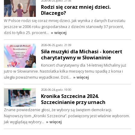
2026-06-25, godz. 21:08
Rodzi się coraz mniej dzieci.
Dlaczego?
W Polsce rodzi się coraz mniej dzieci. Jak wynika z danych Eurostatu
jeszcze w 2006 roku gospodarstwa z dziećmi stanowiły 37 procent,
dziś to tylko 25. procent…
» więcej
2026-06-25, godz. 21:09
Siła muzyki dla Michasi - koncert
charytatywny w Słowianinie
Koncert charytatywny dla 14-letniej Michaliny już
jutro w Słowianinie. Nastolatka kilka miesięcy temu spadłą z konia i
uległa poważnemu wypadkowi. Dziś…
» więcej
2026-06-24, godz. 19:00
Kronika Szczecina 2024.
Szczecinianie przy urnach
Znane powiedzenie głosi, że wybory są świętem demokracji.
Najnowszy tom „Kroniki Szczecina”. poświęcony jest właśnie wyborom.
Jak wyglądają wybory…
» więcej