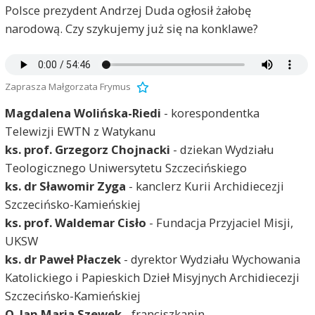
Polsce prezydent Andrzej Duda ogłosił żałobę
narodową. Czy szykujemy już się na konklawe?
Zaprasza Małgorzata Frymus
Magdalena Wolińska-Riedi
- korespondentka
Telewizji EWTN z Watykanu
ks. prof. Grzegorz Chojnacki
- dziekan Wydziału
Teologicznego Uniwersytetu Szczecińskiego
ks. dr Sławomir Zyga
- kanclerz Kurii Archidiecezji
Szczecińsko-Kamieńskiej
ks. prof. Waldemar Cisło
- Fundacja Przyjaciel Misji,
UKSW
ks. dr Paweł Płaczek
- dyrektor Wydziału Wychowania
Katolickiego i Papieskich Dzieł Misyjnych Archidiecezji
Szczecińsko-Kamieńskiej
O. Jan Maria Szewek
- franciszkanin