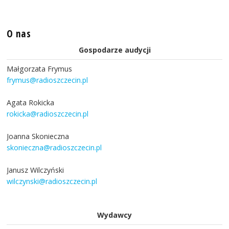
O nas
Gospodarze audycji
Małgorzata Frymus
frymus@radioszczecin.pl
Agata Rokicka
rokicka@radioszczecin.pl
Joanna Skonieczna
skonieczna@radioszczecin.pl
Janusz Wilczyński
wilczynski@radioszczecin.pl
Wydawcy