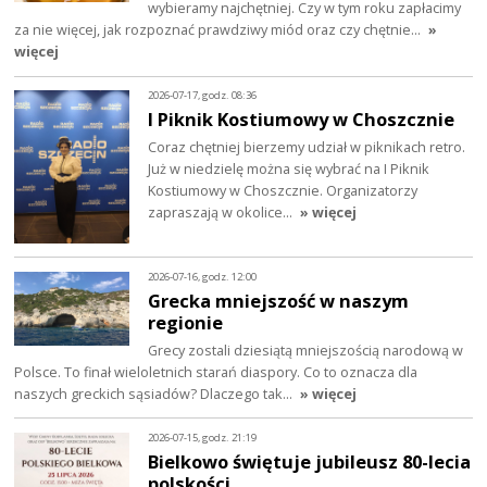
wybieramy najchętniej. Czy w tym roku zapłacimy
za nie więcej, jak rozpoznać prawdziwy miód oraz czy chętnie…
»
więcej
2026-07-17, godz. 08:36
I Piknik Kostiumowy w Choszcznie
Coraz chętniej bierzemy udział w piknikach retro.
Już w niedzielę można się wybrać na I Piknik
Kostiumowy w Choszcznie. Organizatorzy
zapraszają w okolice…
» więcej
2026-07-16, godz. 12:00
Grecka mniejszość w naszym
regionie
Grecy zostali dziesiątą mniejszością narodową w
Polsce. To finał wieloletnich starań diaspory. Co to oznacza dla
naszych greckich sąsiadów? Dlaczego tak…
» więcej
2026-07-15, godz. 21:19
Bielkowo świętuje jubileusz 80-lecia
polskości