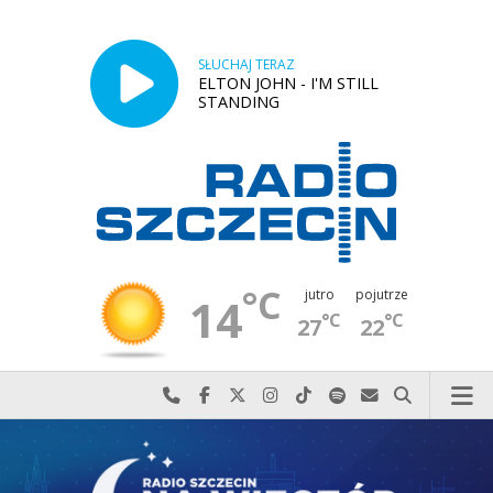
SŁUCHAJ TERAZ
ELTON JOHN - I'M STILL
STANDING
°C
jutro
pojutrze
14
°C
°C
27
22
Najlepiej po prostu do nas zadzwoń
Odwiedź nas na Facebook-u
Odwiedź nas na X
Odwiedź nas na Instagram-ie
Odwiedź nas na TikTok-u
Szukaj nas na Spotify
Wyślij do nas w
Szukaj