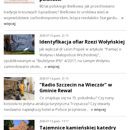
80 lat polskiego Bielkowa. Jak przechowano
tradycje kresowych Sąsiadowic? Bielkowo to urokliwa wieś w
województwie zachodniopomorskim, leżąca niedaleko Stargardu…
»
więcej
2026-07-15, godz. 21:15
Identyfikacja ofiar Rzezi Wołyńskiej
Jak wyliczał dr Leon Popek w artykule "Pamięć o
Wołyniu i Małopolsce Wschodniej",
opublikowanym w "Biuletynie IPN" 4/2017, na samym Wołyniu
zamordowano około…
» więcej
2026-07-14, godz. 21:15
"Radio Szczecin na Wieczór" w
Gminie Rewal
Co znajduje się na 15. południku? Czy ruiny
kościoła to jedyna atrakcja turystyczna Trzęsacza? Czy otwarty
niedawno największy hotel w Polsce przyniesie…
» więcej
2026-07-13, godz. 13:17
Tajemnice kamieńskiej katedry