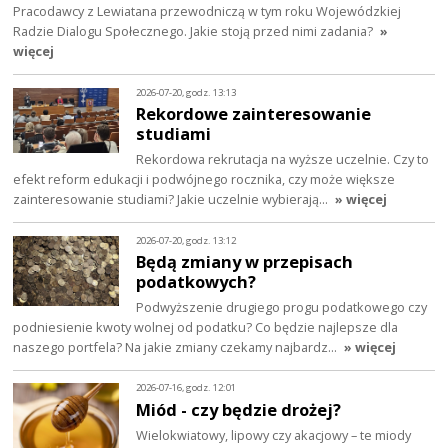
Pracodawcy z Lewiatana przewodniczą w tym roku Wojewódzkiej
Radzie Dialogu Społecznego. Jakie stoją przed nimi zadania?
»
więcej
2026-07-20, godz. 13:13
Rekordowe zainteresowanie
studiami
Rekordowa rekrutacja na wyższe uczelnie. Czy to
efekt reform edukacji i podwójnego rocznika, czy może większe
zainteresowanie studiami? Jakie uczelnie wybierają…
» więcej
2026-07-20, godz. 13:12
Będą zmiany w przepisach
podatkowych?
Podwyższenie drugiego progu podatkowego czy
podniesienie kwoty wolnej od podatku? Co będzie najlepsze dla
naszego portfela? Na jakie zmiany czekamy najbardz…
» więcej
2026-07-16, godz. 12:01
Miód - czy będzie drożej?
Wielokwiatowy, lipowy czy akacjowy – te miody