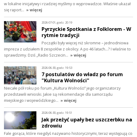
w lokalne inicjatywy i rzadziej myślimy o wyprowadzce. Właśnie ukazał
się raport…
» więcej
2026-07-01, godz. 20:19
Pyrzyckie Spotkania z Folklorem - W
rytmie tradycji
Początki były więcej niż skromne – jednodniowa
impreza z udziałem 8 zespołów z okolicy. A po 46 latach…? I właśnie to
sprawdzimy. Dziś „Radio Szczecin…
» więcej
2026-06-30, godz. 19:53
7 postulatów do władz po forum
"Kultura Wolności"
Niecałe pół roku po forum „Kultura Wolności” jego organizatorzy
przedstawili wnioski. Jakie są rekomendacje dla samorządu
miejskiego i wojewódzkiego…
» więcej
2026-06-30, godz. 19:51
Jak przeżyć upały bez uszczerbku na
zdrowiu
Fale gorąca, które niegdyś nazywano historycznymi, teraz występują co