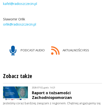
kafel@radioszczecin.pl
Sławomir Orlik
orlik@radioszczecin.pl
PODCAST AUDIO
AKTUALNOŚCI RSS
Zobacz także
2026-07-02, godz. 14:21
Raport o tożsamości
Zachodniopomorzan
Jesteśmy coraz bardziej związani z regionem. Chętniej angażujemy się