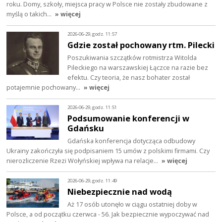
roku. Domy, szkoły, miejsca pracy w Polsce nie zostały zbudowane z
myślą o takich…
» więcej
2026-06-29, godz. 11:57
Gdzie został pochowany rtm. Pilecki
Poszukiwania szczątków rotmistrza Witolda
Pileckiego na warszawskiej Łączce na razie bez
efektu. Czy teoria, że nasz bohater został
potajemnie pochowany…
» więcej
2026-06-29, godz. 11:51
Podsumowanie konferencji w
Gdańsku
Gdańska konferencja dotycząca odbudowy
Ukrainy zakończyła się podpisaniem 15 umów z polskimi firmami. Czy
nierozliczenie Rzezi Wołyńskiej wpływa na relacje…
» więcej
2026-06-29, godz. 11:49
Niebezpiecznie nad wodą
Aż 17 osób utonęło w ciągu ostatniej doby w
Polsce, a od początku czerwca - 56. Jak bezpiecznie wypoczywać nad