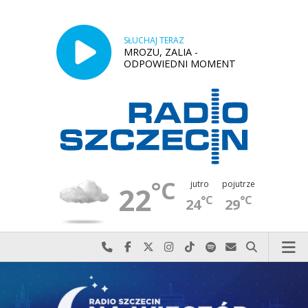
SŁUCHAJ TERAZ
MROZU, ZALIA -
ODPOWIEDNI MOMENT
°C
jutro
pojutrze
22
°C
°C
24
29
Najlepiej po prostu do nas zadzwoń
Odwiedź nas na Facebook-u
Odwiedź nas na X
Odwiedź nas na Instagram-ie
Odwiedź nas na TikTok-u
Szukaj nas na Spotify
Wyślij do nas w
Szukaj