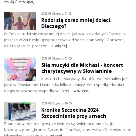
wodą ?
» więcej
2026-06-25, godz. 21:08
Rodzi się coraz mniej dzieci.
Dlaczego?
W Polsce rodzi się coraz mniej dzieci. Jak wynika z danych Eurostatu
jeszcze w 2006 roku gospodarstwa z dziećmi stanowiły 37 procent,
dziś to tylko 25. procent…
» więcej
2026-06-25, godz. 21:09
Siła muzyki dla Michasi - koncert
charytatywny w Słowianinie
Koncert charytatywny dla 14-letniej Michaliny już
jutro w Słowianinie. Nastolatka kilka miesięcy temu spadłą z konia i
uległa poważnemu wypadkowi. Dziś…
» więcej
2026-06-24, godz. 19:00
Kronika Szczecina 2024.
Szczecinianie przy urnach
Znane powiedzenie głosi, że wybory są świętem demokracji.
Najnowszy tom „Kroniki Szczecina”. poświęcony jest właśnie wyborom.
Jak wyglądają wybory…
» więcej