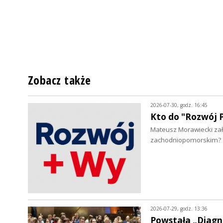
Zobacz także
2026-07-30, godz. 16:45
Kto do "Rozwój P
Mateusz Morawiecki zało
zachodniopomorskim?
2026-07-29, godz. 13:36
Powstała „Diagn