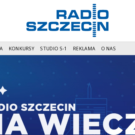
A
KONKURSY
STUDIO S-1
REKLAMA
O NAS