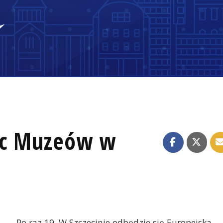
Noc Muzeów w
Po raz 19. W Szczecinie odbędzie się Europejska