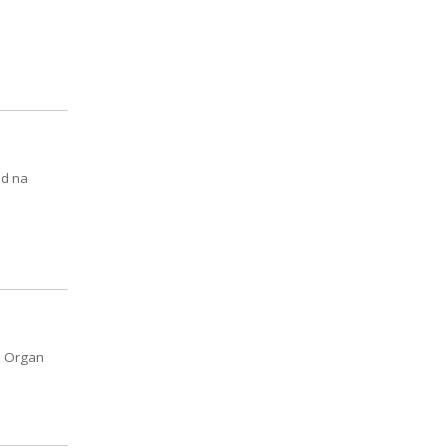
ód na
. Organ