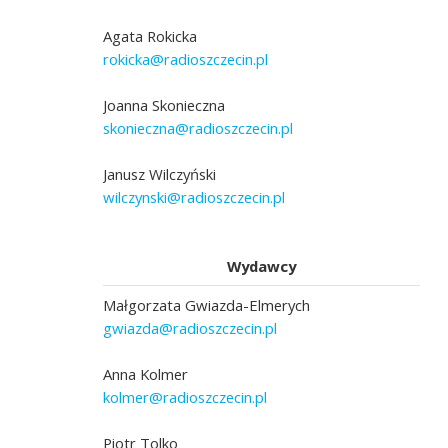
Agata Rokicka
rokicka@radioszczecin.pl
Joanna Skonieczna
skonieczna@radioszczecin.pl
Janusz Wilczyński
wilczynski@radioszczecin.pl
Wydawcy
Małgorzata Gwiazda-Elmerych
gwiazda@radioszczecin.pl
Anna Kolmer
kolmer@radioszczecin.pl
Piotr Tolko