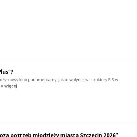
lus"?
żył nowy klub parlamentarny. Jak to wpłynie na struktury PiS w
» więcej
oza potrzeb młodzieży miasta Szczecin 2026”