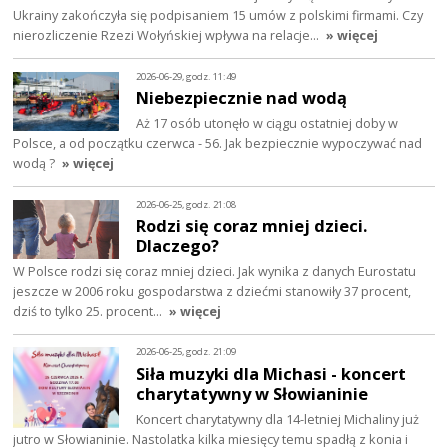
Ukrainy zakończyła się podpisaniem 15 umów z polskimi firmami. Czy
nierozliczenie Rzezi Wołyńskiej wpływa na relacje…
» więcej
2026-06-29, godz. 11:49
Niebezpiecznie nad wodą
Aż 17 osób utonęło w ciągu ostatniej doby w
Polsce, a od początku czerwca - 56. Jak bezpiecznie wypoczywać nad
wodą ?
» więcej
2026-06-25, godz. 21:08
Rodzi się coraz mniej dzieci.
Dlaczego?
W Polsce rodzi się coraz mniej dzieci. Jak wynika z danych Eurostatu
jeszcze w 2006 roku gospodarstwa z dziećmi stanowiły 37 procent,
dziś to tylko 25. procent…
» więcej
2026-06-25, godz. 21:09
Siła muzyki dla Michasi - koncert
charytatywny w Słowianinie
Koncert charytatywny dla 14-letniej Michaliny już
jutro w Słowianinie. Nastolatka kilka miesięcy temu spadłą z konia i