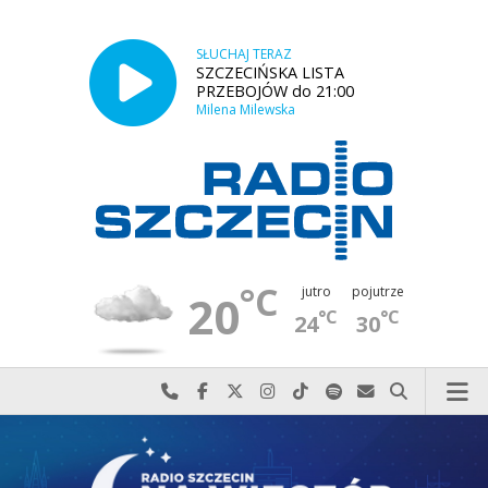
SŁUCHAJ TERAZ
SZCZECIŃSKA LISTA
PRZEBOJÓW do 21:00
Milena Milewska
°C
jutro
pojutrze
20
°C
°C
24
30
Najlepiej po prostu do nas zadzwoń
Odwiedź nas na Facebook-u
Odwiedź nas na X
Odwiedź nas na Instagram-ie
Odwiedź nas na TikTok-u
Szukaj nas na Spotify
Wyślij do nas w
Szukaj