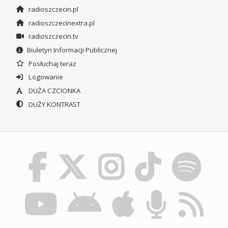
radioszczecin.pl
radioszczecinextra.pl
radioszczecin.tv
Biuletyn Informacji Publicznej
Posłuchaj teraz
Logowanie
DUŻA CZCIONKA
DUŻY KONTRAST