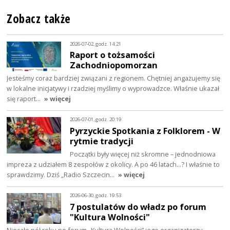
Zobacz także
2026-07-02, godz. 14:21
Raport o tożsamości
Zachodniopomorzan
Jesteśmy coraz bardziej związani z regionem. Chętniej angażujemy się
w lokalne inicjatywy i rzadziej myślimy o wyprowadzce. Właśnie ukazał
się raport…
» więcej
2026-07-01, godz. 20:19
Pyrzyckie Spotkania z Folklorem - W
rytmie tradycji
Początki były więcej niż skromne – jednodniowa
impreza z udziałem 8 zespołów z okolicy. A po 46 latach…? I właśnie to
sprawdzimy. Dziś „Radio Szczecin…
» więcej
2026-06-30, godz. 19:53
7 postulatów do władz po forum
"Kultura Wolności"
Niecałe pół roku po forum „Kultura Wolności” jego organizatorzy