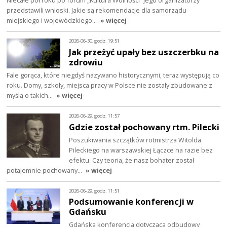
przedstawili wnioski. Jakie są rekomendacje dla samorządu
miejskiego i wojewódzkiego…
» więcej
2026-06-30, godz. 19:51
Jak przeżyć upały bez uszczerbku na
zdrowiu
Fale gorąca, które niegdyś nazywano historycznymi, teraz występują co
roku. Domy, szkoły, miejsca pracy w Polsce nie zostały zbudowane z
myślą o takich…
» więcej
2026-06-29, godz. 11:57
Gdzie został pochowany rtm. Pilecki
Poszukiwania szczątków rotmistrza Witolda
Pileckiego na warszawskiej Łączce na razie bez
efektu. Czy teoria, że nasz bohater został
potajemnie pochowany…
» więcej
2026-06-29, godz. 11:51
Podsumowanie konferencji w
Gdańsku
Gdańska konferencja dotycząca odbudowy