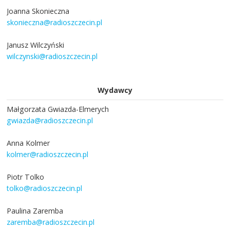
Joanna Skonieczna
skonieczna@radioszczecin.pl
Janusz Wilczyński
wilczynski@radioszczecin.pl
Wydawcy
Małgorzata Gwiazda-Elmerych
gwiazda@radioszczecin.pl
Anna Kolmer
kolmer@radioszczecin.pl
Piotr Tolko
tolko@radioszczecin.pl
Paulina Zaremba
zaremba@radioszczecin.pl