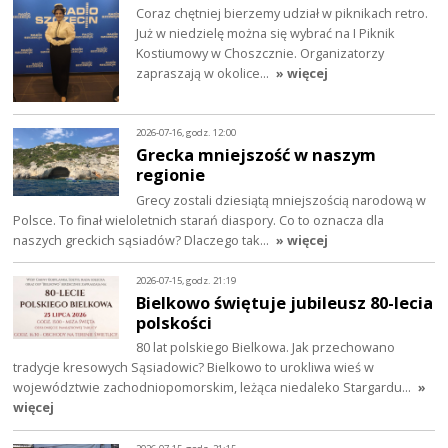
Coraz chętniej bierzemy udział w piknikach retro.
Już w niedzielę można się wybrać na I Piknik
Kostiumowy w Choszcznie. Organizatorzy
zapraszają w okolice…
» więcej
2026-07-16, godz. 12:00
Grecka mniejszość w naszym
regionie
Grecy zostali dziesiątą mniejszością narodową w
Polsce. To finał wieloletnich starań diaspory. Co to oznacza dla
naszych greckich sąsiadów? Dlaczego tak…
» więcej
2026-07-15, godz. 21:19
Bielkowo świętuje jubileusz 80-lecia
polskości
80 lat polskiego Bielkowa. Jak przechowano
tradycje kresowych Sąsiadowic? Bielkowo to urokliwa wieś w
województwie zachodniopomorskim, leżąca niedaleko Stargardu…
»
więcej