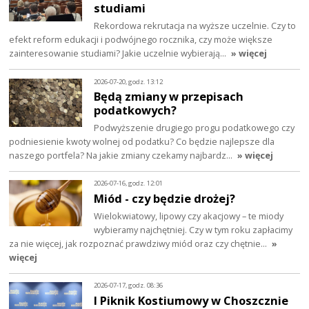
studiami
Rekordowa rekrutacja na wyższe uczelnie. Czy to
efekt reform edukacji i podwójnego rocznika, czy może większe
zainteresowanie studiami? Jakie uczelnie wybierają…
» więcej
2026-07-20, godz. 13:12
Będą zmiany w przepisach
podatkowych?
Podwyższenie drugiego progu podatkowego czy
podniesienie kwoty wolnej od podatku? Co będzie najlepsze dla
naszego portfela? Na jakie zmiany czekamy najbardz…
» więcej
2026-07-16, godz. 12:01
Miód - czy będzie drożej?
Wielokwiatowy, lipowy czy akacjowy – te miody
wybieramy najchętniej. Czy w tym roku zapłacimy
za nie więcej, jak rozpoznać prawdziwy miód oraz czy chętnie…
»
więcej
2026-07-17, godz. 08:36
I Piknik Kostiumowy w Choszcznie