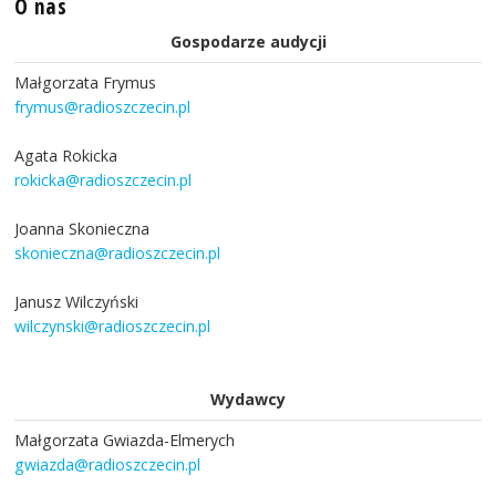
O nas
Gospodarze audycji
Małgorzata Frymus
frymus@radioszczecin.pl
Agata Rokicka
rokicka@radioszczecin.pl
Joanna Skonieczna
skonieczna@radioszczecin.pl
Janusz Wilczyński
wilczynski@radioszczecin.pl
Wydawcy
Małgorzata Gwiazda-Elmerych
gwiazda@radioszczecin.pl