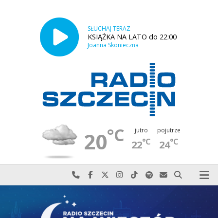
SŁUCHAJ TERAZ
KSIĄŻKA NA LATO do 22:00
Joanna Skonieczna
°C
jutro
pojutrze
20
°C
°C
22
24
Najlepiej po prostu do nas zadzwoń
Odwiedź nas na Facebook-u
Odwiedź nas na X
Odwiedź nas na Instagram-ie
Odwiedź nas na TikTok-u
Szukaj nas na Spotify
Wyślij do nas w
Szukaj