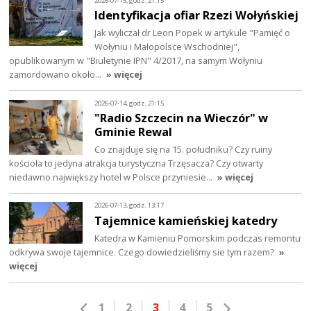
2026-07-15, godz. 21:15
Identyfikacja ofiar Rzezi Wołyńskiej
Jak wyliczał dr Leon Popek w artykule "Pamięć o
Wołyniu i Małopolsce Wschodniej",
opublikowanym w "Biuletynie IPN" 4/2017, na samym Wołyniu
zamordowano około…
» więcej
2026-07-14, godz. 21:15
"Radio Szczecin na Wieczór" w
Gminie Rewal
Co znajduje się na 15. południku? Czy ruiny
kościoła to jedyna atrakcja turystyczna Trzęsacza? Czy otwarty
niedawno największy hotel w Polsce przyniesie…
» więcej
2026-07-13, godz. 13:17
Tajemnice kamieńskiej katedry
Katedra w Kamieniu Pomorskim podczas remontu
odkrywa swoje tajemnice. Czego dowiedzieliśmy sie tym razem?
»
więcej
1
2
3
4
5