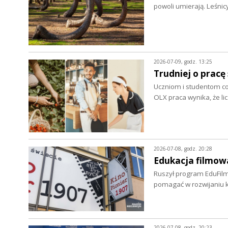
powoli umierają. Leśni
2026-07-09, godz. 13:25
Trudniej o prac
Uczniom i studentom cora
OLX praca wynika, że li
2026-07-08, godz. 20:28
Edukacja filmowa
Ruszył program EduFilm
pomagać w rozwijaniu 
2026-07-08, godz. 20:23