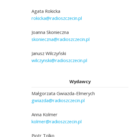
Agata Rokicka
rokicka@radioszczecin.pl
Joanna Skonieczna
skonieczna@radioszczecin.pl
Janusz Wilczyński
wilczynski@radioszczecin.pl
Wydawcy
Małgorzata Gwiazda-Elmerych
gwiazda@radioszczecin.pl
Anna Kolmer
kolmer@radioszczecin.pl
Piotr Tolko