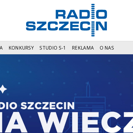
A
KONKURSY
STUDIO S-1
REKLAMA
O NAS