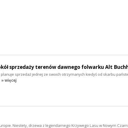
kół sprzedaży terenów dawnego folwarku Alt Buch
i planuje sprzedaż jednej ze swoich otrzymanych kiedyś od skarbu państw
» więcej
ej Europie. Niestety, drzewa z legendarnego Krzywego Lasu w Nowym Czar