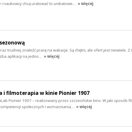
cy i naukowcy chcą uratować to unikatowe…
» więcej
ę sezonową
z trudniej znaleźć pracę na wakacje. Są chętni, ale ofert jest niewiele. Z 
czba aplikacji na jedno…
» więcej
 i filmoterapia w kinie Pionier 1907
Lab Pionier 1907 – realizowany przez szczecińskie kino. W jaki sposób f
kompetencji społecznych i wzmacniania…
» więcej