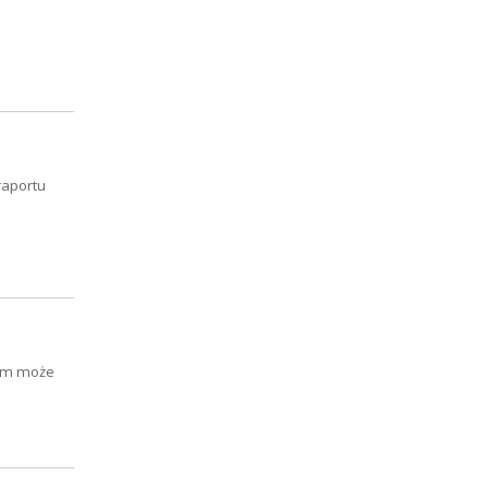
raportu
ilm może