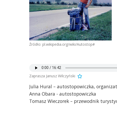
Źródło: pl.wikipedia.org/wiki/Autostop#
Zaprasza Janusz Wilczyński
Julia Hural – autostopowiczka, organiza
Anna Obara - autostopowiczka
Tomasz Wieczorek – przewodnik turysty