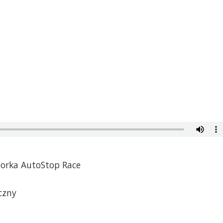
torka AutoStop Race
czny