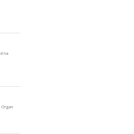
ód na
. Organ