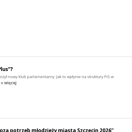
lus"?
żył nowy klub parlamentarny. Jak to wpłynie na struktury PiS w
» więcej
oza potrzeb młodzieży miasta Szczecin 2026”