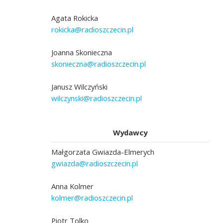
Agata Rokicka
rokicka@radioszczecin.pl
Joanna Skonieczna
skonieczna@radioszczecin.pl
Janusz Wilczyński
wilczynski@radioszczecin.pl
Wydawcy
Małgorzata Gwiazda-Elmerych
gwiazda@radioszczecin.pl
Anna Kolmer
kolmer@radioszczecin.pl
Piotr Tolko