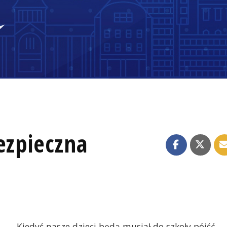
ezpieczna
Kiedyś nasze dzieci będą musiał do szkoły pójść