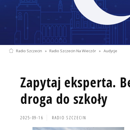
Radio Szczecin
»
Radio Szczecin Na Wieczór
»
Audycje
Zapytaj eksperta. B
droga do szkoły
2025-09-16
RADIO SZCZECIN