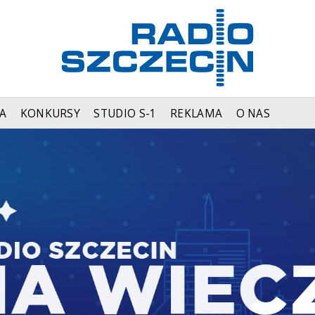
A
KONKURSY
STUDIO S-1
REKLAMA
O NAS