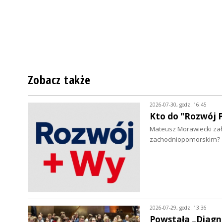
Zobacz także
2026-07-30, godz. 16:45
Kto do "Rozwój P
Mateusz Morawiecki zało
zachodniopomorskim?
2026-07-29, godz. 13:36
Powstała „Diagn