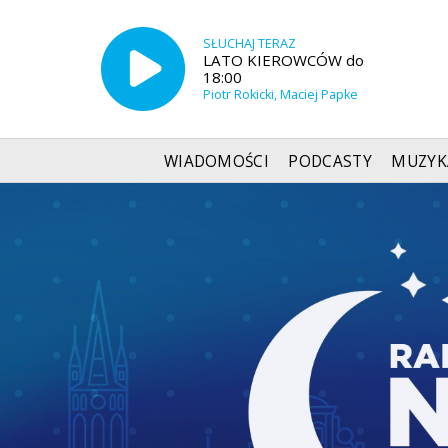
SŁUCHAJ TERAZ
LATO KIEROWCÓW do
18:00
Piotr Rokicki, Maciej Papke
WIADOMOŚCI
PODCASTY
MUZYK