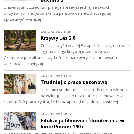
Uniwersytet Szczeciński planuje sprzedaż jednej ze swoich
otrzymanych kiedyś od skarbu państwa działek. Dlaczego są
sprzeciwy?
» więcej
2026-07-09, godz. 13:25
Krzywy Las 2.0
Znają je turyści w całej Europie. Niestety, drzewa z
legendarnego Krzywego Lasu w Nowym
Czarnowie powoli umierają. Leśnicy i naukowcy chcą uratować to
unikatowe…
» więcej
2026-07-09, godz. 13:25
Trudniej o pracę sezonową
Uczniom i studentom coraz trudniej znaleźć pracę
na wakacje. Są chętni, ale ofert jest niewiele. Z
raportu OLX praca wynika, że liczba aplikacji na jedno…
» więcej
2026-07-08, godz. 20:28
Edukacja filmowa i filmoterapia w
kinie Pionier 1907