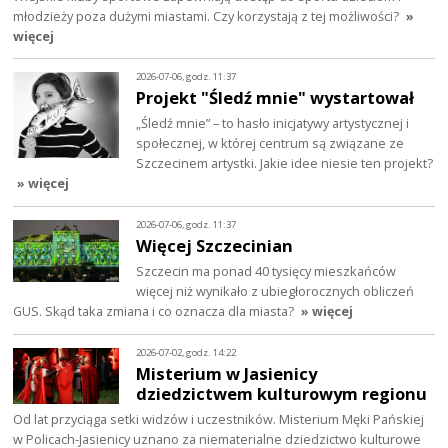
młodzieży poza dużymi miastami. Czy korzystają z tej możliwości?
»
więcej
2026-07-06, godz. 11:37
Projekt "Śledź mnie" wystartował
„Śledź mnie” – to hasło inicjatywy artystycznej i
społecznej, w której centrum są związane ze
Szczecinem artystki. Jakie idee niesie ten projekt?
» więcej
2026-07-06, godz. 11:37
Więcej Szczecinian
Szczecin ma ponad 40 tysięcy mieszkańców
więcej niż wynikało z ubiegłorocznych obliczeń
GUS. Skąd taka zmiana i co oznacza dla miasta?
» więcej
2026-07-02, godz. 14:22
Misterium w Jasienicy
dziedzictwem kulturowym regionu
Od lat przyciąga setki widzów i uczestników. Misterium Męki Pańskiej
w Policach-Jasienicy uznano za niematerialne dziedzictwo kulturowe