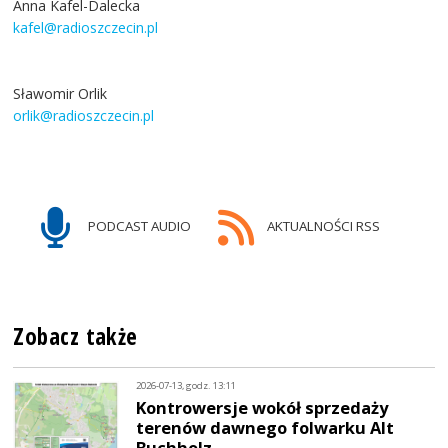
Anna Kafel-Dalecka
kafel@radioszczecin.pl
Sławomir Orlik
orlik@radioszczecin.pl
PODCAST AUDIO
AKTUALNOŚCI RSS
Zobacz także
2026-07-13, godz. 13:11
Kontrowersje wokół sprzedaży
terenów dawnego folwarku Alt
Buchholz