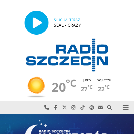
SŁUCHAJ TERAZ
SEAL - CRAZY
°C
jutro
pojutrze
20
°C
°C
27
22
Najlepiej po prostu do nas zadzwoń
Odwiedź nas na Facebook-u
Odwiedź nas na X
Odwiedź nas na Instagram-ie
Odwiedź nas na TikTok-u
Szukaj nas na Spotify
Wyślij do nas w
Szukaj