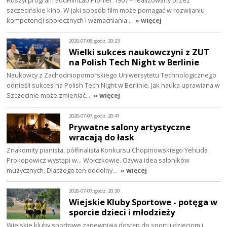
Ruszył program EduFilmLab Pionier 1907 – realizowany przez
szczecińskie kino. W jaki sposób film może pomagać w rozwijaniu
kompetencji społecznych i wzmacniania…
» więcej
2026-07-08, godz. 20:23
Wielki sukces naukowczyni z ZUT
na Polish Tech Night w Berlinie
Naukowcy z Zachodniopomorskiego Uniwersytetu Technologicznego
odnieśli sukces na Polish Tech Night w Berlinie. Jak nauka uprawiana w
Szczecinie może zmieniać…
» więcej
2026-07-07, godz. 20:41
Prywatne salony artystyczne
wracają do łask
Znakomity pianista, półfinalista Konkursu Chopinowskiego Yehuda
Prokopowicz wystąpi w… Wołczkowie. Ożywa idea saloników
muzycznych. Dlaczego ten oddolny…
» więcej
2026-07-07, godz. 20:30
Wiejskie Kluby Sportowe - potęga w
sporcie dzieci i młodzieży
Wiejskie kluby sportowe zapewniają dostęp do sportu dzieciom i